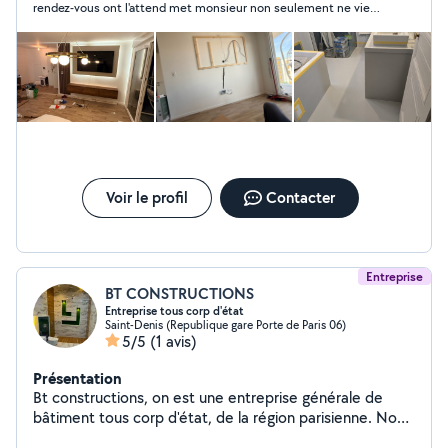
rendez-vous ont l'attend met monsieur non seulement ne viens
pas au rendez-vous et quand ont l'appelle il répond pas en plus
c'est un menteur il vous dit vers 17h je suis à côté de chez vous
met monsieur avez rendez-vous se matin il croit que la
personne va être bloqué toute la journée chez elle et l'attendre
si vous faites appelle à lui vous allez vous en rend de compte
qu'il ne respecte pas les horaires et vous répond 5h après
comme si qu'on va l'attendre toute la journée. franchement à
fuir.
Voir le profil
Contacter
Entreprise
BT CONSTRUCTIONS
Entreprise tous corp d'état
Saint-Denis (Republique gare Porte de Paris 06)
5/5
(1 avis)
Présentation
Bt constructions, on est une entreprise générale de
bâtiment tous corp d'état, de la région parisienne. Nous
sommes une équipe professionnelle qualifiés qui