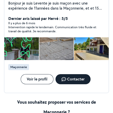
Bonjour je suis Levente je suis maçon avec une
expérience de 11années dans la Maçonnerie, et et 15
années dans le domaines du la rénovation , je suis très
passionné par les bricolage de la maison comme
Dernier avis laissé par Hervé : 5/5
montage des meubles, kit complet pose du parquet, et
Il y a plus de 6 mois
Intervention rapide le lendemain. Communication très fluide et
pose du carrelage.pose fenêtres pose des portes
travail de qualité. Je recommande.
coulissante encastrée pour le maçonnerie contacter
moi directement sour mon cartes
Maçonnerie
Voir le profil
Contacter
Vous souhaitez proposer vos services de
Maçonnerie ?