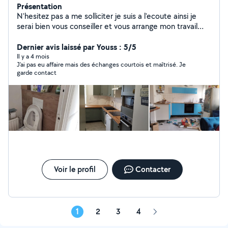
Présentation
N'hesitez pas a me solliciter je suis a l'ecoute ainsi je
serai bien vous conseiller et vous arrange mon travail
propre precis et rapide, vous pourrez jugez de vous
meme. Merci
Dernier avis laissé par Youss : 5/5
Il y a 4 mois
J’ai pas eu affaire mais des échanges courtois et maîtrisé. Je
garde contact
Voir le profil
Contacter
1
2
3
4
Page
suivante