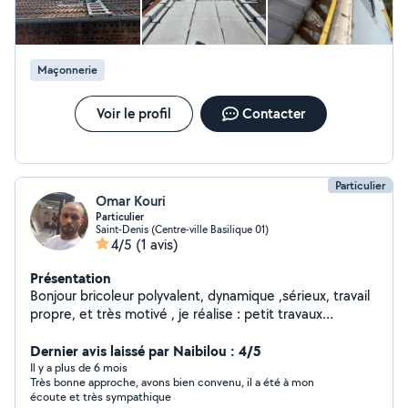
Maçonnerie
Voir le profil
Contacter
Particulier
Omar Kouri
Particulier
Saint-Denis (Centre-ville Basilique 01)
4/5
(1 avis)
Présentation
Bonjour bricoleur polyvalent, dynamique ,sérieux, travail
propre, et très motivé , je réalise : petit travaux
montage, démontage de meuble, peinture, pose de
parquet, déménagement,. merci très cordialement
Dernier avis laissé par Naibilou : 4/5
Il y a plus de 6 mois
Très bonne approche, avons bien convenu, il a été à mon
écoute et très sympathique