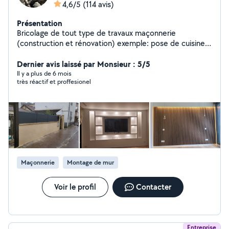
4,6/5
(114 avis)
Présentation
Bricolage de tout type de travaux maçonnerie
(construction et rénovation) exemple: pose de cuisine
équipée, montage armoire, montage lit, dressing,
placard, paroi de douche, vasque, tringle, suspension,
Dernier avis laissé par Monsieur : 5/5
rénovation de salle de bain, carrelage,pose et
Il y a plus de 6 mois
très réactif et proffesionel
rénovation de parquet, peinture, pose de briques et
parpaings et pierres etc.....
Maçonnerie
Montage de mur
Voir le profil
Contacter
Entreprise