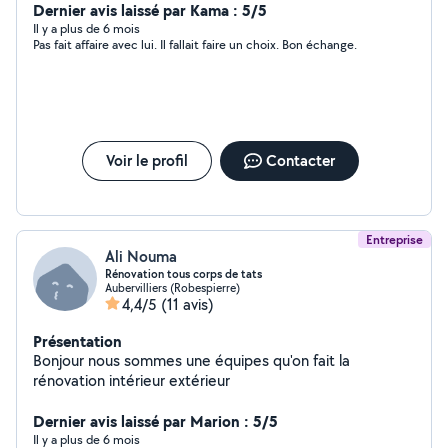
peuvent relever tout les défis, des projets les plus
Dernier avis laissé par Kama : 5/5
simples aux plus complexe. Poussés par notre désir
Il y a plus de 6 mois
Pas fait affaire avec lui. Il fallait faire un choix. Bon échange.
d'excellence, nous mettons tout en œuvre pour nous
assurer que nos clients soient totalement satisfait de
notre travail. Pour plus d'informations contactez nous.
Voir le profil
Contacter
Entreprise
Ali Nouma
Rénovation tous corps de tats
Aubervilliers (Robespierre)
4,4/5
(11 avis)
Présentation
Bonjour nous sommes une équipes qu'on fait la
rénovation intérieur extérieur
Dernier avis laissé par Marion : 5/5
Il y a plus de 6 mois