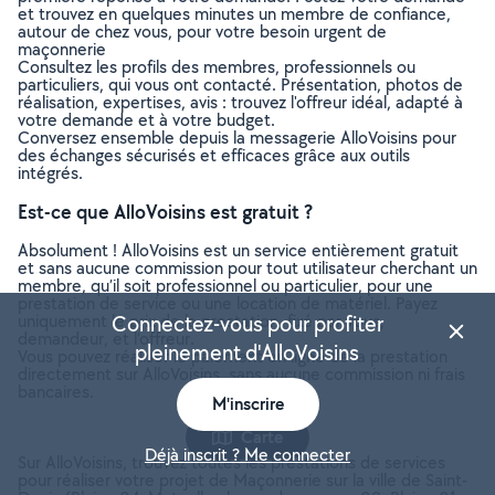
et trouvez en quelques minutes un membre de confiance,
autour de chez vous, pour votre besoin urgent de
maçonnerie
Consultez les profils des membres, professionnels ou
particuliers, qui vous ont contacté. Présentation, photos de
réalisation, expertises, avis : trouvez l'offreur idéal, adapté à
votre demande et à votre budget.
Conversez ensemble depuis la messagerie AlloVoisins pour
des échanges sécurisés et efficaces grâce aux outils
intégrés.
Est-ce que AlloVoisins est gratuit ?
Absolument ! AlloVoisins est un service entièrement gratuit
et sans aucune commission pour tout utilisateur cherchant un
membre, qu’il soit professionnel ou particulier, pour une
prestation de service ou une location de matériel. Payez
uniquement le prix de la prestation, fixé par vous,
Connectez-vous pour profiter
demandeur, et l’offreur.
pleinement d'AlloVoisins
Vous pouvez réaliser le paiement en ligne de la prestation
directement sur AlloVoisins, sans aucune commission ni frais
bancaires.
M'inscrire
Carte
Déjà inscrit ? Me connecter
Sur AlloVoisins, trouvez toutes les prestations de services
pour réaliser votre projet de Maçonnerie sur la ville de Saint-