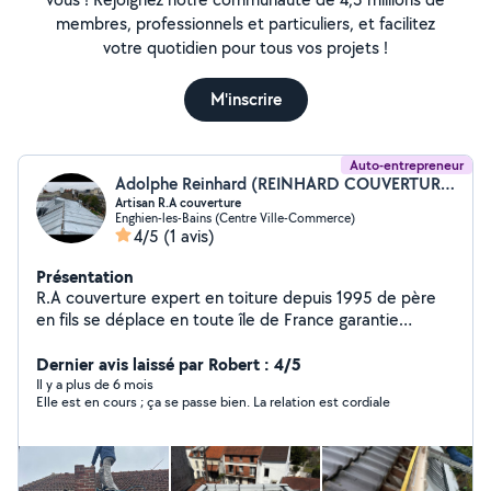
membres, professionnels et particuliers, et facilitez
votre quotidien pour tous vos projets !
M'inscrire
Auto-entrepreneur
Adolphe Reinhard (REINHARD COUVERTURE)
Artisan R.A couverture
Enghien-les-Bains (Centre Ville-Commerce)
4/5
(1 avis)
Présentation
R.A couverture expert en toiture depuis 1995 de père
en fils se déplace en toute île de France garantie
décennale spécialisé dans tout type de Tuille
Mécanique, Tuille plate, Toiture zinc reprise de
Dernier avis laissé par Robert : 4/5
charpente nettoyage de toiture nettoyage de gouttière
Il y a plus de 6 mois
Elle est en cours ; ça se passe bien. La relation est cordiale
etc. déplacement et Devis gratuit sous 48 heures.
Intervention 24/24 en cas d'urgence.