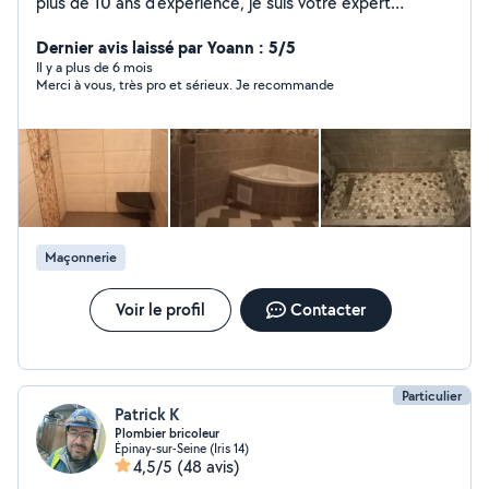
plus de 10 ans d'expérience, je suis votre expert
polyvalent pour des réalisations solides et impeccables :
installations électriques (neuf, rénovation, dépannage),
Dernier avis laissé par Yoann : 5/5
travaux de maçonnerie (dallage, pavés, murs,
Il y a plus de 6 mois
Merci à vous, très pro et sérieux. Je recommande
structures) et second œuvre (montage de cuisines
IKEA/Leroy Merlin, pose de parquet, peinture, enduit).
Mon engagement : un travail d'excellence, réalisé avec
rigueur et passion, dans les délais. Un seul interlocuteur
pour tous vos projets, une seule promesse : la
perfection. Ne laissez rien au hasard, choisissez un
expert !
Maçonnerie
Voir le profil
Contacter
Particulier
Patrick K
Plombier bricoleur
Épinay-sur-Seine (Iris 14)
4,5/5
(48 avis)