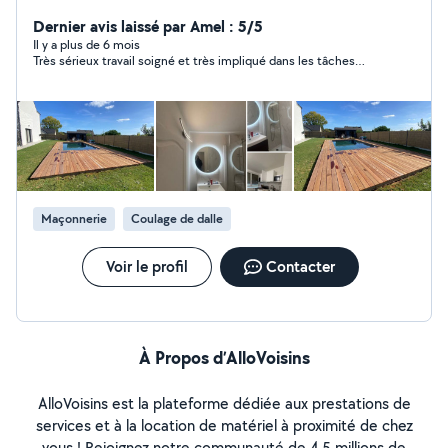
cuisine et tout vos bricole .... votre satisfaction c'est
notre garantie.
Dernier avis laissé par Amel : 5/5
Il y a plus de 6 mois
Très sérieux travail soigné et très impliqué dans les tâches…
Maçonnerie
Coulage de dalle
Voir le profil
Contacter
À Propos d’AlloVoisins
AlloVoisins est la plateforme dédiée aux prestations de
services et à la location de matériel à proximité de chez
vous ! Rejoignez notre communauté de 4,5 millions de