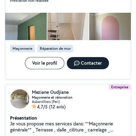
Prestation non réalisée
Maçonnerie
Réparation de mur
Voir le profil
Contacter
Entreprise
Meziane Oudjiane
Maçonnerie et rénovation
Aubervilliers (Peri)
4,7/5
(12 avis)
Présentation
Je vous propose mes services dans: **Maçonnerie
générale** _ Terrasse , dalle _clôture _ carrelage _
extension _escaliers _ toutes réparations maçonnerie