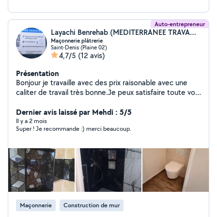
pour un premier diagnostic à distance. Professionnels
certifiés, assurés et passionnés, nous redonnons vie à
vos toitures et protégeons vos maisons durablement.
Auto-entrepreneur
Layachi Benrehab (MEDITERRANEE TRAVAUX)
Maçonnerie plâtrerie
Saint-Denis (Plaine 02)
4,7/5
(12 avis)
Présentation
Bonjour je travaille avec des prix raisonable avec une
caliter de travail très bonne.Je peux satisfaire toute vos
demandes(devis et déplacement gratuit).Nesitez pas à
me contacter. Merci.
Dernier avis laissé par Mehdi : 5/5
Il y a 2 mois
Super ! Je recommande :) merci beaucoup.
Maçonnerie
Construction de mur