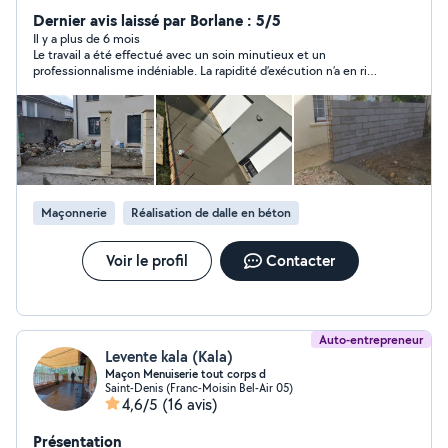
**Rénovation intérieur ** _ murs ,cloison, séparation
Dernier avis laissé par Borlane : 5/5
_plâtrerie (murs ,plafonds en placo ba 13 ) _ rénove
Il y a plus de 6 mois
Le travail a été effectué avec un soin minutieux et un
cuisine ,douche,toilette, lavabo, ... _ sol , carrelage,
professionnalisme indéniable. La rapidité d’exécution n’a en rien
faïence, parquet, .. _ peinture Num: o6o5937528
altéré la qualité des finitions, qui sont irréprochables. L’équipe a
su allier efficacité et savoir-faire pour mener à bien le projet
dans les délais convenus. Je suis pleinement satisfait du
résultat et recommande vivement leurs services pour toute
installation nécessitant rigueur et rapidité.
Maçonnerie
Réalisation de dalle en béton
Voir le profil
Contacter
Auto-entrepreneur
Levente kala (Kala)
Maçon Menuiserie tout corps d
Saint-Denis (Franc-Moisin Bel-Air 05)
4,6/5
(16 avis)
Présentation