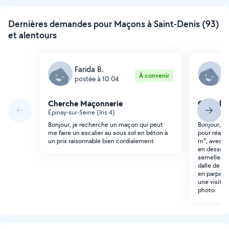
Dernières demandes pour Maçons à Saint-Denis (93)
et alentours
Farida B.
P
À convenir
postée à 10:04
p
Cherche Maçonnerie
Cherche
Épinay-sur-Seine (Iris 4)
Villetaneus
Bonjour, je recherche un maçon qui peut
Bonjour, B
me faire un escalier au sous sol en béton à
pour réali
un prix raisonnable bien cordialement
m², avec c
en dessous
semelles, 
dalle de fo
en parpain
une visite 
photo