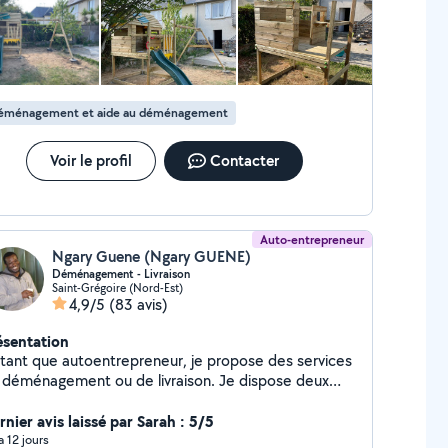
 excellent. Je le recommande sans hésiter !
éménagement et aide au déménagement
Voir le profil
Contacter
Auto-entrepreneur
Ngary Guene (Ngary GUENE)
Déménagement - Livraison
Saint-Grégoire (Nord-Est)
4,9/5
(83 avis)
ésentation
 tant que autoentrepreneur, je propose des services
éménagement ou de livraison. Je dispose deux
mions 15 m³ entièrement équipés (diable, sangles,
vertures de protection, etc.). Nous sommes
nier avis laissé par Sarah : 5/5
alement spécialisés dans le montage et le
 a 12 jours