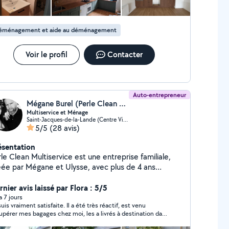
éménagement et aide au déménagement
Voir le profil
Contacter
Auto-entrepreneur
Mégane Burel (Perle Clean Multiservice)
Multiservice et Ménage
Saint-Jacques-de-la-Lande (Centre Ville)
5/5
(28 avis)
ésentation
le Clean Multiservice est une entreprise familiale,
éée par Mégane et Ulysse, avec plus de 4 ans
expérience. Nous proposons des services de
nage, nettoyage, accompagnement, petits travaux,
nier avis laissé par Flora : 5/5
ntage de meubles et débarras. Notre engagement :
 a 7 jours
suis vraiment satisfaite. Il a été très réactif, est venu
s offrir un service fiable, soigné et personnalisé,
upérer mes bagages chez moi, les a livrés à destination dans
c le sourire et le souci du travail bien fait.
 délais, et a été très ponctuel. En plus, le rapport qualité-prix