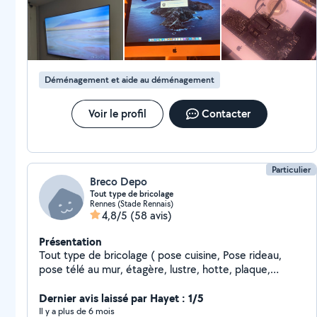
matériels de bricolage et nettoyage (karcher) mais
également d'un van 9 places pour transport de
personnes et de matériels. Compétences en rh et
secrétariat pour création de CV dans les règles de l'art.
Je dispose de photos de mon appartement dont le
Déménagement et aide au déménagement
parquet, la cuisine ainsi que les murs ont été
entièrement monté et repeint par mes soins.
Démontage, changement de pièces, nettoyage et
Voir le profil
Contacter
remontage IMac ️. D'autres photos, notamment les CV
déjà créés par mes soins, sont disponibles. Disponible
le soir en semaine et le week-end. Au plaisir de vous
relire.
Particulier
Breco Depo
Tout type de bricolage
Rennes (Stade Rennais)
4,8/5
(58 avis)
Présentation
Tout type de bricolage ( pose cuisine, Pose rideau,
pose télé au mur, étagère, lustre, hotte, plaque,
déménagement
Dernier avis laissé par Hayet : 1/5
Il y a plus de 6 mois