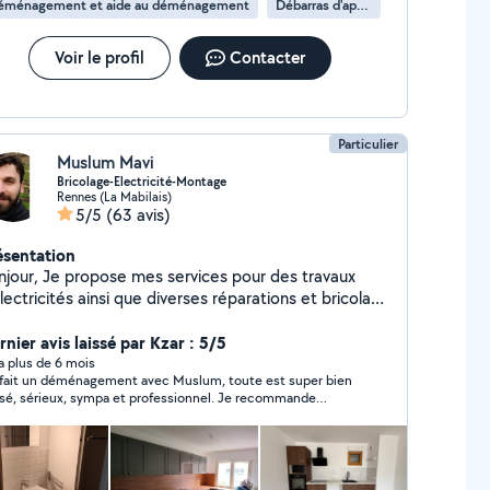
éménagement et aide au déménagement
Débarras d'appartement
Voir le profil
Contacter
Particulier
Muslum Mavi
Bricolage-Electricité-Montage
Rennes (La Mabilais)
5/5
(63 avis)
ésentation
njour, Je propose mes services pour des travaux
lectricités ainsi que diverses réparations et bricolage
la maison. Je fais également du montage de meubles
 tout genre et je propose des services de
nier avis laissé par Kzar : 5/5
ménagement. N'hésitez pas à me contacter pour
y a plus de 6 mois
i fait un déménagement avec Muslum, toute est super bien
cuter de vos besoins et projets !
sé, sérieux, sympa et professionnel. Je recommande
ement.