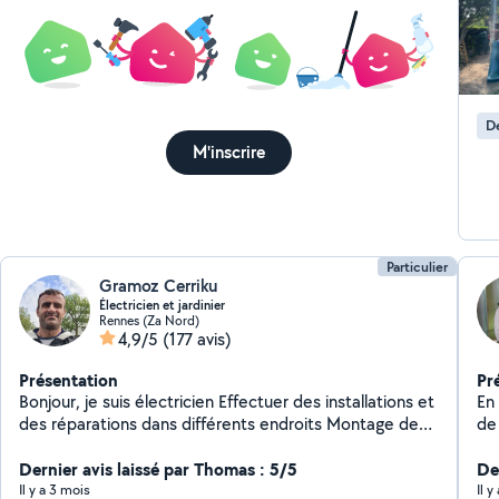
est
D
M'inscrire
Particulier
Gramoz Cerriku
Électricien et jardinier
Rennes (Za Nord)
4,9/5
(177 avis)
Présentation
Pr
Bonjour, je suis électricien Effectuer des installations et
En
des réparations dans différents endroits Montage de
de d
différents meuble cuisine armoire,dressing etc L'aide au
ca
déménagement, etc Je suis sérieuse,correcte et
Dernier avis laissé par Thomas : 5/5
cou
Der
ponctuel. Pour plus d'informations n'hésite pas de me
ég
Il y a 3 mois
Il y