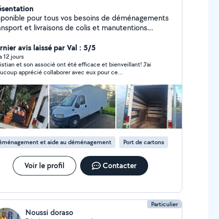
ésentation
sponible pour tous vos besoins de déménagements
ansport et livraisons de colis et manutentions
altruiste et qui aime la satisfaction du
l bien accompli. On dit de bonne heure et de
nier avis laissé par Val : 5/5
nne humeur ?!
 a 12 jours
istian et son associé ont été efficace et bienveillant! J’ai
ucoup apprécié collaborer avec eux pour ce
. Je travaillerai sans hésiter avec lui pour les
chaines fois! Je recommande.
éménagement et aide au déménagement
Port de cartons
Voir le profil
Contacter
Particulier
Noussi doraso