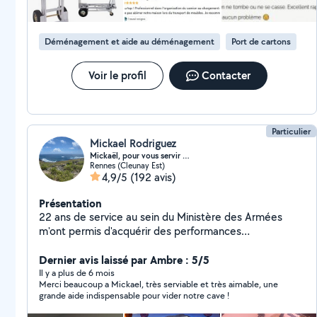
aider! Stéphane.
Déménagement et aide au déménagement
Port de cartons
Voir le profil
Contacter
Particulier
Mickael Rodriguez
Mickaël, pour vous servir …
Rennes (Cleunay Est)
4,9/5
(192 avis)
Présentation
22 ans de service au sein du Ministère des Armées
m'ont permis d'acquérir des performances
complémentaires qui me confèrent au sein d'un même
métier une polyvalence avec les qualités propres au
Dernier avis laissé par Ambre : 5/5
statut qui est le nôtre. Mes compétences : petit
Il y a plus de 6 mois
Merci beaucoup a Mickael, très serviable et très aimable, une
bricolage, peintures et finitions d'intérieur, montage de
grande aide indispensable pour vider notre cave !
meubles et abris de jardin, jardinage sur de petites ou
moyennes surfaces. Je dispose de pas mal de petits