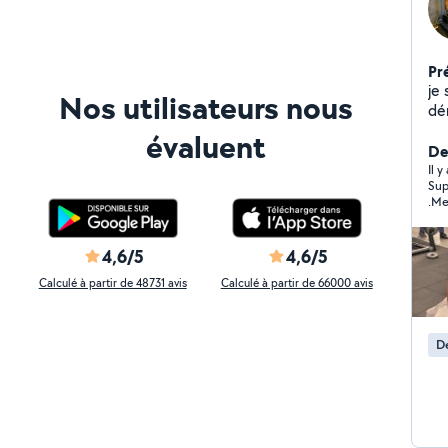
Pr
je 
Nos utilisateurs nous
dé
le
évaluent
Der
Il y
Sup
.Me
4,6/5
4,6/5
Calculé à partir de 48731 avis
Calculé à partir de 66000 avis
D