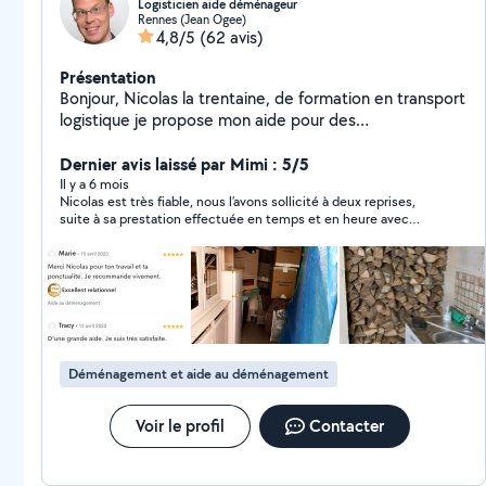
Logisticien aide déménageur
Rennes (Jean Ogee)
4,8/5
(62 avis)
Présentation
Bonjour, Nicolas la trentaine, de formation en transport
logistique je propose mon aide pour des
déménagements ou de la manutention, je n'ai pas de
Dernier avis laissé par Mimi : 5/5
véhicule ni le permis. Salutations distinguées,
Il y a 6 mois
Nicolas est très fiable, nous l’avons sollicité à deux reprises,
suite à sa prestation effectuée en temps et en heure avec
soins et diligence Nous le recommandons.
Déménagement et aide au déménagement
Voir le profil
Contacter