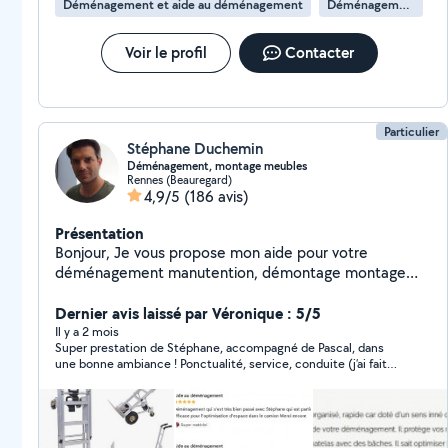
Déménagement et aide au déménagement
Déménagement de maison
Voir le profil
Contacter
Particulier
Stéphane Duchemin
Déménagement, montage meubles
Rennes (Beauregard)
4,9/5
(186 avis)
Présentation
Bonjour, Je vous propose mon aide pour votre
déménagement manutention, démontage montage
meubles, autre. Habitué aux déménagements.
Ponctuel et rigoureux. Plus de 1000 à mon actif en 8
Dernier avis laissé par Véronique : 5/5
années d'expériences. Je viens avec le matériel
Il y a 2 mois
Super prestation de Stéphane, accompagné de Pascal, dans
nécessaire pour transporter vos meubles et effectuer
une bonne ambiance ! Ponctualité, service, conduite (j’ai fait
votre déménagement en toute sécurité, diable chariot,
l’aller-retour avec eux), aucune casse, respect du mobilier… À
sangles, plateaux à roulettes, couvertures de
refaire avec eux, enfin pas tout de suite, c’est quand même du
protection. Toutes destinations. Je peux venir avec un
stress et de la fatigue un déménagement !
ou plusieurs collègues expérimentés. Au plaisir de vous