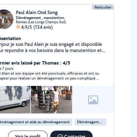
Particulier
Paul Alain Ond Song
Déménagement , manutention,
Rennes (Les Longs Champs Sud)
4,9/5
(134 avis)
ésentation
jour je suis Paul Alain je suis engagé et disponible
ur repondre à vos besoins dans la manutention et
us aider dans le déménagement, débarrasser les
combrants
rnier avis laissé par Thomas : 4/5
 a 7 jours
l Alain et son équipe ont été ponctuels, efficaces et ont su
dapter pour réaliser un déménagement un peu compliqué
c des meubles imposants et de petits escaliers. Je
ommande vivement.
éménagement et aide au déménagement
Déménagement de maison
Voir le profil
Contacter