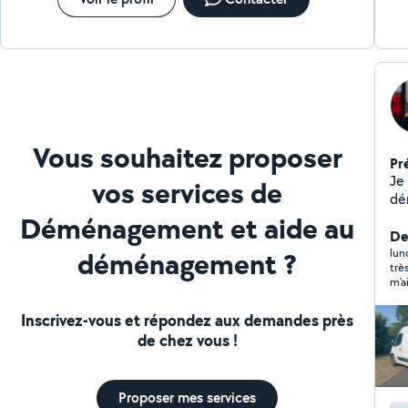
Vous souhaitez proposer
Pr
Je
vos services de
dém
po
Déménagement et aide au
leq
Der
déménagement ?
: P
lun
trè
m'a
per
Inscrivez-vous et répondez aux demandes près
de chez vous !
Proposer mes services