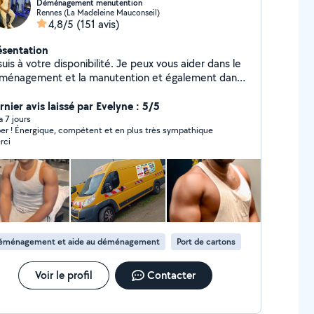
Déménagement menutention
Rennes (La Madeleine Mauconseil)
4,8/5
(151 avis)
ésentation
suis à votre disponibilité. Je peux vous aider dans le
ménagement et la manutention et également dans
 jardinage merci de me contacter par téléphone
nier avis laissé par Evelyne : 5/5
 a 7 jours
er ! Énergique, compétent et en plus très sympathique
rci
éménagement et aide au déménagement
Port de cartons
Voir le profil
Contacter