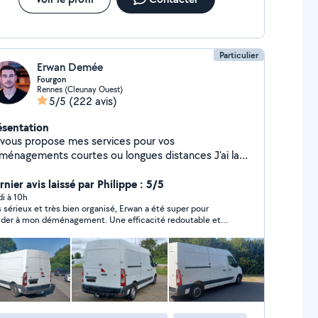
Particulier
Erwan Demée
Fourgon
Rennes (Cleunay Ouest)
5/5
(222 avis)
ésentation
 vous propose mes services pour vos
énagements courtes ou longues distances J'ai la
ssibilité de venir avec un collègue de confiance avec
uel je suis habitué à réaliser ces prestations Matériel
nier avis laissé par Philippe : 5/5
etite remorque, diable, chariot et sangles
di à 10h
s sérieux et très bien organisé, Erwan a été super pour
ider à mon déménagement. Une efficacité redoutable et
sonne très sympathique. Je recommande +++++