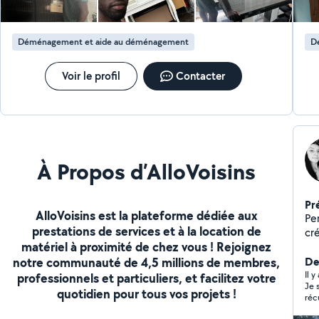
Déménagement et aide au déménagement
D
Voir le profil
Contacter
À Propos d’AlloVoisins
Pr
AlloVoisins est la plateforme dédiée aux
Per
prestations de services et à la location de
cr
matériel à proximité de chez vous ! Rejoignez
d'
notre communauté de 4,5 millions de membres,
mé
Der
mo
Il y
professionnels et particuliers, et facilitez votre
Je 
vou
quotidien pour tous vos projets !
réc
ave
les