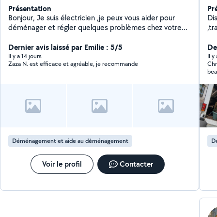
Présentation
Pr
Bonjour, Je suis électricien ,je peux vous aider pour
Di
déménager et régler quelques problèmes chez votre
,tr
domicile
diverses. Motivé ,
Dernier avis laissé par Emilie : 5/5
travai
Der
bo
Il y a 14 jours
Il y
Zaza N. est efficace et agréable, je recommande
Chr
bea
déménagement
pro
Déménagement et aide au déménagement
D
Voir le profil
Contacter