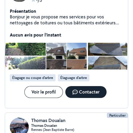
-/5
Présentation
Bonjour je vous propose mes services pour vos
nettoyages de toitures ou tous bâtiments extérieurs
Petits travaux extérieurs ( taillage de haie,tonte de
pelouse, petit muret...) Travail soigné et intervention
Aucun avis pour l'instant
rapide si besoin. Devis gratuit Je reste à disposition
pour tous renseignements
Élagage ou coupe d'arbre
Élaguage d'arbre
Voir le profil
Contacter
Particulier
Thomas Doualan
Thomas Doualan
Rennes (Jean Baptiste Barre)