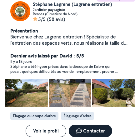
Stéphane Lagrene (Lagrene entretien)
Jardinier paysagiste
Rennes (Cimetiere du Nord)
5/5
(58 avis)
Présentation
Bienvenue chez Lagrene entretien ! Spécialiste de
l'entretien des espaces verts, nous réalisons la taille de
haies, l'élagage, l'abattage, le débroussaillage, la tonte
et l'entretien de jardins. Nos équipes interviennent à
Dernier avis laissé par David : 5/5
Rennes et dans toute l'Ille-et-Vilaine 35 ainsi qu'en
Il y a 18 jours
Stéphane a été hyper précis dans la découpe de l’arbre qui
Seine-et-Marne 77 Travail soigné, devis gratuit et
posait quelques difficultés au vue de l emplacement proche de
intervention rapide.
la maison,la coupe a été faite d’une précision remarquable pour
que rien ne soit endommagé,il est vraiment très professionnel
et sympathique,je vous le conseil fortement. Encore merci
Stéphane.
Élagage ou coupe d'arbre
Élaguage d'arbre
Voir le profil
Contacter