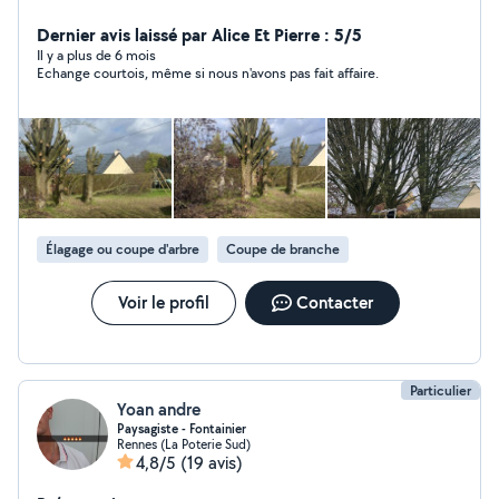
haie -Tonte de pelouse -debrouissaillage + ramassage
-évacuation des encombrants Multiservices -
Dernier avis laissé par Alice Et Pierre : 5/5
Nettoyage,terrasses,murets, dalles ou autre Devis
Il y a plus de 6 mois
Echange courtois, même si nous n'avons pas fait affaire.
gratuit A bientôt
Élagage ou coupe d'arbre
Coupe de branche
Voir le profil
Contacter
Particulier
Yoan andre
Paysagiste - Fontainier
Rennes (La Poterie Sud)
4,8/5
(19 avis)