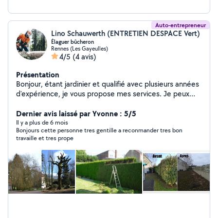
Auto-entrepreneur
Lino Schauwerth (ENTRETIEN DESPACE Vert)
Élaguer bûcheron
Rennes (Les Gayeulles)
4/5
(4 avis)
Présentation
Bonjour, étant jardinier et qualifié avec plusieurs années
d'expérience, je vous propose mes services. Je peux
réaliser l'entretien et la création de votre jardin. -T'aille
darbres Abbatage d'arbre - Taille de haies arbustes et
Dernier avis laissé par Yvonne : 5/5
autres - Débroussaillage,tonte,dessouchage -
Il y a plus de 6 mois
Bonjours cette personne tres gentille a reconmander tres bon
Jardinage,massif, fruitier, rosier,.. - création de pelouse
travaille et tres prope
,gazon Tontes de pelouse Semences ou rouleaux
placage - Désherbage chimique ou manuel. - Ramassage
de feuilles Évacuation des déchets verts Je dispose d'un
matériel pour toute prestation. Motoculteur, taille haie,
tondeuse, débroussailleuse, tronçonneuse,soufleur,
coupe branche,petit outillage et autres Travail soigné et
sérieux. Disponible toute la semaine vous pouvez me
contacter par mail ou par téléphone Devis et