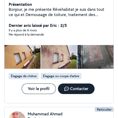
Présentation
Bonjour, je me présente Rêvehabitat je suis dans tout
ce qui et Demousage de toiture, traitement des
façades pignon, dallage muret jeune, indépendant à
votre service pour l'avancement de mon départ je fais
Dernier avis laissé par Eric : 2/5
des facilités de paiement et des devis gratuit
Il y a plus de 6 mois
Ne répond à la demande
Élagage de chêne
Élagage ou coupe d'arbre
Voir le profil
Contacter
Particulier
Muhammad Ahmad