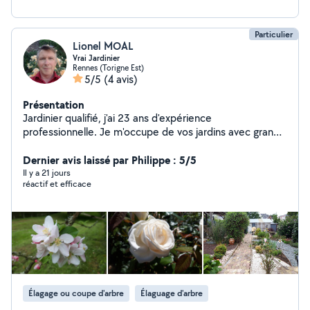
Particulier
Lionel MOAL
Vrai Jardinier
Rennes (Torigne Est)
5/5
(4 avis)
Présentation
Jardinier qualifié, j'ai 23 ans d'expérience
professionnelle. Je m'occupe de vos jardins avec grand
soin toute l'année et sous tous les temps. Solide
connaissance des végétaux, je conçois le jardin aussi
Dernier avis laissé par Philippe : 5/5
beau que possible. J'interviens sur l'ensemble de
Il y a 21 jours
réactif et efficace
Rennes Métropole, ainsi que sur la côte, de St Malo à St
Lunaire. Mes interventions se font principalement par
service CESU.
Élagage ou coupe d'arbre
Élaguage d'arbre