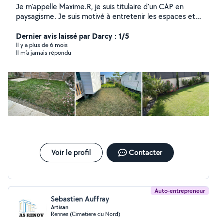
Je m'appelle Maxime.R, je suis titulaire d'un CAP en
paysagisme. Je suis motivé à entretenir les espaces et à
créer des environnements naturels esthétiques, au
service des gens.
Dernier avis laissé par Darcy : 1/5
Il y a plus de 6 mois
Il m’a jamais répondu
Voir le profil
Contacter
Auto-entrepreneur
Sebastien Auffray
Artisan
Rennes (Cimetiere du Nord)