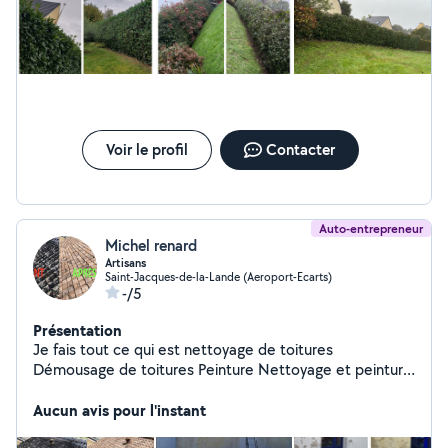
Voir le profil
Contacter
Auto-entrepreneur
Michel renard
Artisans
Saint-Jacques-de-la-Lande (Aeroport-Ecarts)
-/5
Présentation
Je fais tout ce qui est nettoyage de toitures
Démousage de toitures Peinture Nettoyage et peinture
de boiseries Nettoyage de façade Pignon Dallage
Piscine Réparation faîtage de toiture Et je fais
Aucun avis pour l'instant
également tout ce qui est et èlagage Je travaille en