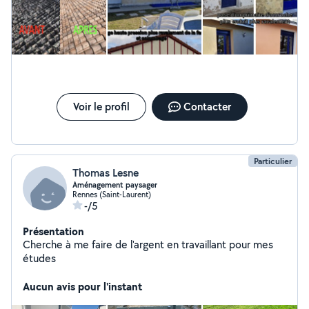
déplacement Pour tout demander vous pouvez me
contacter Sur mon portable Il y a des fois ça bug je
n'arrive pas à répondre par message. merci
Voir le profil
Contacter
Particulier
Thomas Lesne
Aménagement paysager
Rennes (Saint-Laurent)
-/5
Présentation
Cherche à me faire de l'argent en travaillant pour mes
études
Aucun avis pour l'instant