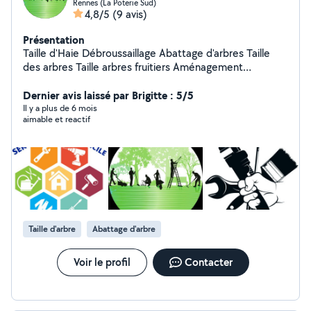
Rennes (La Poterie Sud)
4,8/5
(9 avis)
Présentation
Taille d'Haie Débroussaillage Abattage d'arbres Taille
des arbres Taille arbres fruitiers Aménagement
paysagiste Pose de clôture petite Maçonnerie
Nettoyage désolé, dallage, nettoyage au Karcher
Dernier avis laissé par Brigitte : 5/5
Plantation Tonte de pelouse Évacuation, végétaux,
Il y a plus de 6 mois
aimable et reactif
troncs Travail avec Nacelle de 25 mètres Autre.
Bonjour, je propose mes services en tant que
professionnel travail soigné et rigoureux devis et
déplacement gratuit disponible 7j7 pour toute question,
n'hésitez pas à me contacter ou à m'envoyer des
photos. Cordialement, Payement possible, chèque
espèces virement Mots-clés Elagueur, jardinier,
paysagiste, arbres, bûcheron
Taille d'arbre
Abattage d'arbre
Voir le profil
Contacter