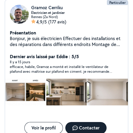
Particulier
Gramoz Cerriku
Électricien et jardinier
Rennes (Za Nord)
4,9/5
(177 avis)
Présentation
Bonjour, je suis électricien Effectuer des installations et
des réparations dans différents endroits Montage de
différents meuble cuisine armoire,dressing etc L'aide au
déménagement, etc Je suis sérieuse,correcte et
Dernier avis laissé par Eddie : 5/5
ponctuel. Pour plus d'informations n'hésite pas de me
Il y a 15 jours
efficace, habile, Gramoz a monté et installé le ventilateur de
contacter. Merci
plafond avec maîtrise sur plafond en ciment. je recommande
ses services en électricité
Voir le profil
Contacter