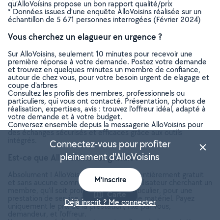
qu’AlloVoisins propose un bon rapport qualité/prix
* Données issues d’une enquête AlloVoisins réalisée sur un
échantillon de 5 671 personnes interrogées (Février 2024)
Vous cherchez un elagueur en urgence ?
Sur AlloVoisins, seulement 10 minutes pour recevoir une
première réponse à votre demande. Postez votre demande
et trouvez en quelques minutes un membre de confiance,
autour de chez vous, pour votre besoin urgent de elagage et
coupe d'arbres
Consultez les profils des membres, professionnels ou
particuliers, qui vous ont contacté. Présentation, photos de
réalisation, expertises, avis : trouvez l'offreur idéal, adapté à
votre demande et à votre budget.
Conversez ensemble depuis la messagerie AlloVoisins pour
des échanges sécurisés et efficaces grâce aux outils
intégrés.
Connectez-vous pour profiter
pleinement d'AlloVoisins
Est-ce que AlloVoisins est gratuit ?
Absolument ! AlloVoisins est un service entièrement gratuit
M'inscrire
et sans aucune commission pour tout utilisateur cherchant un
membre, qu’il soit professionnel ou particulier, pour une
Carte
prestation de service ou une location de matériel. Payez
Déjà inscrit ? Me connecter
uniquement le prix de la prestation, fixé par vous,
demandeur, et l’offreur.