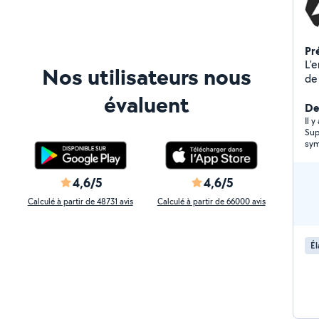
Pr
L'e
Nos utilisateurs nous
de services
(In
évaluent
To
Der
trav
Il 
Sup
Év
sym
4,6/5
4,6/5
Calculé à partir de 48731 avis
Calculé à partir de 66000 avis
Él