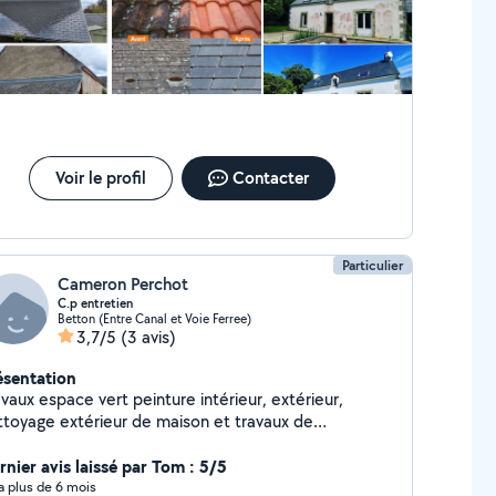
acement faîtière . Peinture boiserie façade
volet. Nous établissons ensemble un devis
ir et précis sur l'ensemble de vos besoins et travaux.
t'ai pas à rendre sur notre fille d'établissement. De
nt vingt-cinq pour plus de photos et avic N'hésite
s vous rendre sur notre fiche d'établissement Google
an-habitat 35 pour plus de photos et avis client .
Voir le profil
Contacter
Particulier
Cameron Perchot
C.p entretien
Betton (Entre Canal et Voie Ferree)
3,7/5
(3 avis)
ésentation
vaux espace vert peinture intérieur, extérieur,
ttoyage extérieur de maison et travaux de
uverture
rnier avis laissé par Tom : 5/5
y a plus de 6 mois