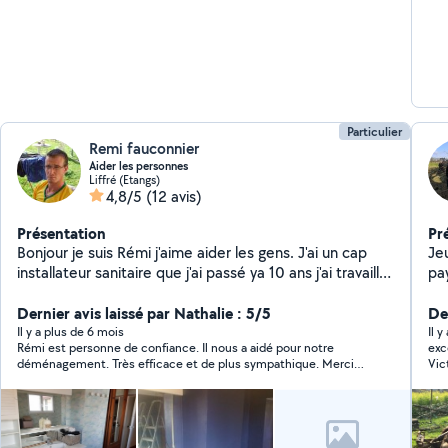
Particulier
Remi fauconnier
Aider les personnes
Liffré (Etangs)
4,8/5
(12 avis)
Présentation
Pr
Bonjour je suis Rémi j'aime aider les gens. J'ai un cap
Je
installateur sanitaire que j'ai passé ya 10 ans j'ai travaillé
pa
dans le bâtiment pandan 5 ans en région parisienne je
réa
fais de la peinture, pose de sol, de la tapisserie,
Dernier avis laissé par Nathalie : 5/5
de
De
montage démontage de meubles
d'
Il y a plus de 6 mois
Il 
Rémi est personne de confiance. Il nous a aidé pour notre
exc
déménagement. Très efficace et de plus sympathique. Merci
Vic
encore
re