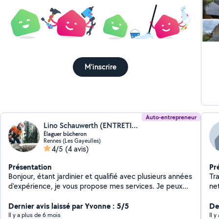
Rempl
muret et 
cla
Je 
Cli
pa
M'inscrire
cle
Auto-entrepreneur
Lino Schauwerth (ENTRETIEN DESPACE Vert)
Élaguer bûcheron
Rennes (Les Gayeulles)
4/5
(4 avis)
Présentation
Pr
Bonjour, étant jardinier et qualifié avec plusieurs années
Tra
d'expérience, je vous propose mes services. Je peux
ne
réaliser l'entretien et la création de votre jardin. -T'aille
co
darbres Abbatage d'arbre - Taille de haies arbustes et
Dernier avis laissé par Yvonne : 5/5
De
autres - Débroussaillage,tonte,dessouchage -
Il y a plus de 6 mois
Il 