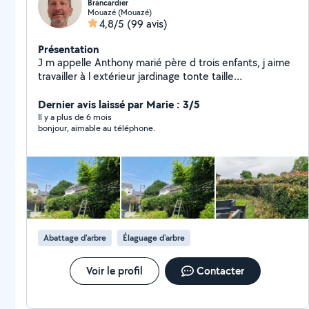
Brancardier
Mouazé (Mouazé)
4,8/5
(99 avis)
Présentation
J m appelle Anthony marié père d trois enfants, j aime
travailler à l extérieur jardinage tonte taille
débroussaillage motobineuse.. cela me détend de mes
semaines au travail, donc je suis prêt à venir m occuper
Dernier avis laissé par Marie : 3/5
de vos extérieurs . Cesu accepté...
Il y a plus de 6 mois
bonjour, aimable au téléphone.
Abattage d'arbre
Élaguage d'arbre
Voir le profil
Contacter