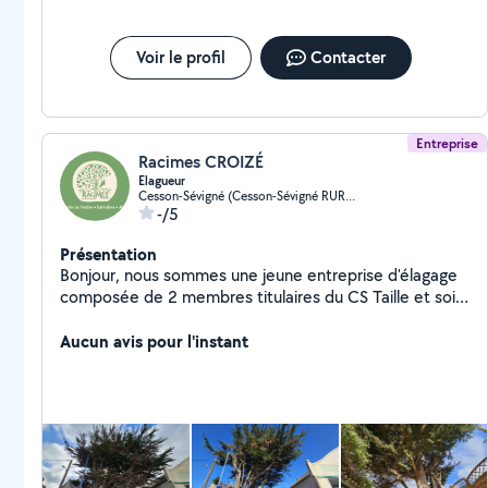
Voir le profil
Contacter
Entreprise
Racimes CROIZÉ
Elagueur
Cesson-Sévigné (Cesson-Sévigné RURAL NORD)
-/5
Présentation
Bonjour, nous sommes une jeune entreprise d'élagage
composée de 2 membres titulaires du CS Taille et soin
des arbres, diplôme d'État. Notre expérience, de 9 et
5 ans nous amène à vous proposer diverses
Aucun avis pour l'instant
prestations. La taille de réduction, sanitaire, l'abattage
d'arbres, le broyage, le fendage de bois... Aimables et
motivés nous sommes capable de répondre à tout
type de problématiques et d'agencement de jardin.
Site internet à disposition