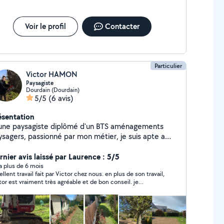
Voir le profil
Contacter
Particulier
Victor HAMON
Paysagiste
Dourdain (Dourdain)
5/5
(6 avis)
ésentation
une paysagiste diplômé d'un BTS aménagements
ysagers, passionné par mon métier, je suis apte a
liser des chantiers d'entretiens, de taille de haies,
 création paysagère, de tronçonnage,
rnier avis laissé par Laurence : 5/5
engazonnements, etc.
y a plus de 6 mois
ellent travail fait par Victor chez nous. en plus de son travail,
tor est vraiment très agréable et de bon conseil. je
commande a 100%