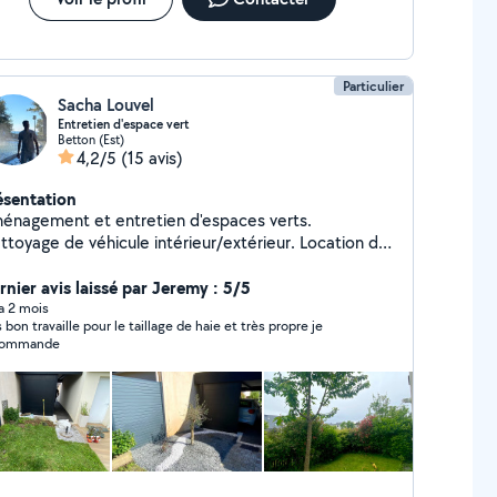
Particulier
Sacha Louvel
Entretien d'espace vert
Betton (Est)
4,2/5
(15 avis)
ésentation
énagement et entretien d'espaces verts.
ttoyage de véhicule intérieur/extérieur. Location de
tériel pour nettoyage de véhicule et outillage pour
ntretien d'espaces verts.
rnier avis laissé par Jeremy : 5/5
 a 2 mois
s bon travaille pour le taillage de haie et très propre je
commande