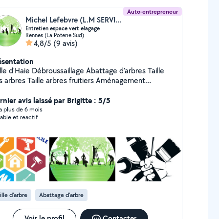
Auto-entrepreneur
Michel Lefebvre (L.M SERVICES)
Entretien espace vert elagage
Rennes (La Poterie Sud)
4,8/5
(9 avis)
ésentation
e Débroussaillage Abattage d'arbres Taille
aille arbres fruitiers Aménagement
ysagiste Pose de clôture petite Maçonnerie
ttoyage désolé, dallage, nettoyage au Karcher
nier avis laissé par Brigitte : 5/5
nte de pelouse Évacuation, végétaux,
y a plus de 6 mois
able et reactif
Nacelle de 25 mètres Autre.
njour, je propose mes services en tant que
fessionnel travail soigné et rigoureux devis et
placement gratuit disponible 7j7 pour toute
estion, n'hésitez pas à me contacter ou à m'envoyer
Cordialement, Payement possible, chèque
 virement Mots-clés Elagueur, jardinier,
ysagiste, arbres, bûcheron
ille d'arbre
Abattage d'arbre
Voir le profil
Contacter