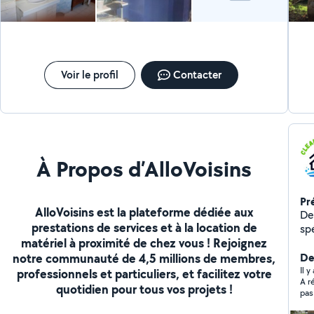
Voir le profil
Contacter
À Propos d’AlloVoisins
Pr
AlloVoisins est la plateforme dédiée aux
De
prestations de services et à la location de
spé
matériel à proximité de chez vous ! Rejoignez
RENO
notre communauté de 4,5 millions de membres,
cou
Der
Ra
Il 
professionnels et particuliers, et facilitez votre
A r
ciment 
quotidien pour tous vos projets !
pas 
anti-mouss
toiture . Nettoyag