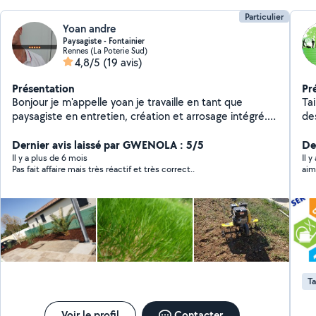
Particulier
Yoan andre
Paysagiste - Fontainier
Rennes (La Poterie Sud)
4,8/5
(19 avis)
Présentation
Pr
Bonjour je m'appelle yoan je travaille en tant que
Taille d'Hai
paysagiste en entretien, création et arrosage intégré.
des arbres T
Je suis libre tout week-end pour répondre à vos
pa
besoins.
Dernier avis laissé par GWENOLA : 5/5
Ne
Der
Plantation To
Il y a plus de 6 mois
Il 
Pas fait affaire mais très réactif et très correct..
aim
troncs Travail avec 
Bo
pro
dé
qu
des photos. 
espèces
pa
Ta
Voir le profil
Contacter