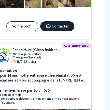
Voir le profil
Contacter
Auto-entrepreneur
Jason Huet (Clean-habitat 35)
Nettoyage-couverture
Chevaigné (Chevaigné)
5/5
(2 avis)
ésentation
puis 14 ans, notre entreprise clean-habitat 35 est
cialisée et vous accompagne dans l'ENTRETIEN et
VATION de l'habitat Nous réalisons de la
verture, réparation d'ardoise et de tuile.
nier avis laissé par Loic : 5/5
valement de peinture façadePeinture toiture fibro-
y a plus de 6 mois
épondu très rapidement à mon annonce, mais nous n'avons
et ardoise. Démoussage toiture. Traitement
fait affaire.
e. Hydrofuge pour imperméabiliser votre
e gouttière véranda dallage murets.