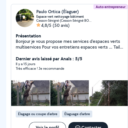
Auto-entrepreneur
Paulo Ortica (Élaguer)
Espace vert nettoyage bâtiment
Cesson-Sévigné (Cesson-Sévigné BOURGCHEVREUIL)
4,8/5
(50 avis)
Présentation
Bonjour je vous propose mes services d'espaces verts
multiservices Pour vos entretiens espaces verts ... Taille
de haie et d'arbustes ... Élagage abattage toute
hauteur ... Tente de pelouse débroussaillage ...
Dernier avis laissé par Anaïs : 5/5
Évacuation de vos déchets ...Enlèvement de souche
Il y a 15 jours
Très efficace ! Je recommande
Peinture intérieur extérieur ... De Muret façade pignon
dallage... ...Vérification changement de faîtage
Nettoyage par traitement ... Façade pignon toiture
dallage Muret... Petits travaux de demol ...Enlèvement
des gravats Disponible 24 sur 24 7 jours sur 7 Devis et
déplacement gratuit Avec Facilité de paiement.
N'hésitez pas à me contacter pour tout
renseignement. Merci à vous et une bonne journée.
Élagage ou coupe d'arbre
Élaguage d'arbre
Voir le profil
Contacter