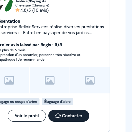
Jardinier/Paysagiste
Chevaigné (Chevaigné)
4,8/5
(10 avis)
ésentation
ntreprise Belloir Services réalise diverses prestations
 : - Entretien paysager de vos jardins
tervention ponctuelle ou contrat à l'année) - Taille -
nte - Désherbage - Abattage petit sujet - Petits
nier avis laissé par Regis : 5/5
aux de créations paysagers - Débarras de maison/
y a plus de 6 mois
pression d’un pommier, personne très réactive et
acuation de déchets
pathique ! Je recommande
agage ou coupe d'arbre
Élaguage d'arbre
Voir le profil
Contacter