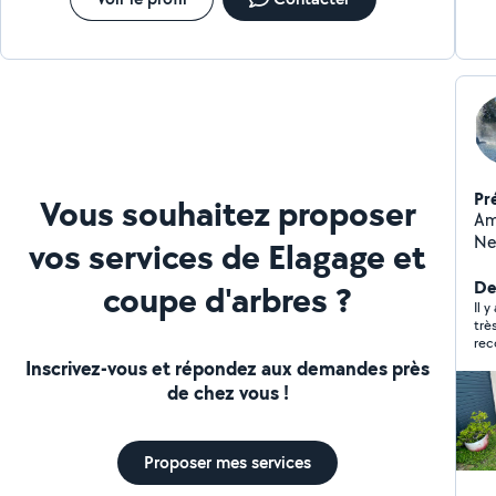
Pr
Vous souhaitez proposer
Am
Ne
vos services de Elagage et
ma
l'e
De
coupe d'arbres ?
Il y
trè
re
Inscrivez-vous et répondez aux demandes près
de chez vous !
Proposer mes services