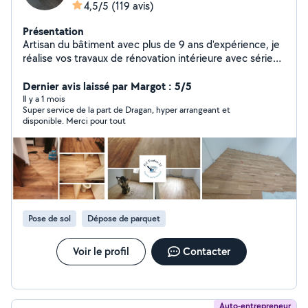
4,5/5
(119 avis)
Présentation
Artisan du bâtiment avec plus de 9 ans d'expérience, je
réalise vos travaux de rénovation intérieure avec sérieux
et finitions de qualité. J'interviens aussi bien pour petits
travaux que pour rénovations complètes
Dernier avis laissé par Margot : 5/5
d'appartements ou de maisons. Mes services Peinture
Il y a 1 mois
Super service de la part de Dragan, hyper arrangeant et
intérieure et extérieure Rénovation murs et plafonds
disponible. Merci pour tout
Placo, bandes et enduits Rénovation salle de bain Petits
travaux d'électricité Petits travaux de plomberie
Revêtements muraux et sols Intervention à Rennes et
alentour Possibilité de gestion complète de votre
chantier avec coordination des différents corps de
métier pour une rénovation clé en main. Devis gratuit et
réponse rapide DL PEINTURE 35
Pose de sol
Dépose de parquet
Voir le profil
Contacter
Auto-entrepreneur