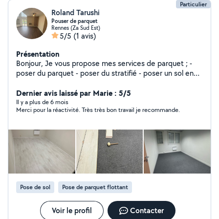
Particulier
Roland Tarushi
Pouser de parquet
Rennes (Za Sud Est)
5/5
(1 avis)
Présentation
Bonjour, Je vous propose mes services de parquet ; -
poser du parquet - poser du stratifié - poser un sol en
PVC -faire une sous couche ou sol -poser des plinthes -
poser des barres de seuils -poser du parquet coller -
Dernier avis laissé par Marie : 5/5
rénovation Merci. À bientôt
Il y a plus de 6 mois
Merci pour la réactivité. Très très bon travail je recommande.
Pose de sol
Pose de parquet flottant
Voir le profil
Contacter