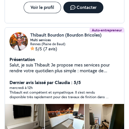
Voir le profil
Contacter
Auto-entrepreneur
Thibault Bourdon (Bourdon Bricoles)
Multi services
Rennes (Plaine de Baud)
5/5
(7 avis)
Présentation
Salut, je suis Thibault Je propose mes services pour
rendre votre quotidien plus simple : montage de
meubles IKEA ou autres, petites réparations électriques
ou plomberie, installation de luminaires, étagères ou
Dernier avis laissé par Claudia : 5/5
tringles à rideaux, jardinage léger, nettoyage après
mercredi à 12h
Thibault est compétent et sympathique. Il s’est rendu
travaux et tout ce que vous n'avez pas le temps ou
disponible très rapidement pour des travaux de finition dans un
l'envie de faire ! Pourquoi me choisir ? Rapide, fiable et
appartement : posé de profile , montage de meubles ikea ,
organisé Matériel adapté pour chaque intervention
aménagement d’une SDB, pose d’un lourd miroir dans du placo ,
Toujours avec le sourire et à l'écoute de vos besoins
renovation du mastic étanche dans des menuiseries . Thibault
est fiable, honnête, ponctuel et très efficace. Je le
Vous avez un projet ou un dépannage urgent ? Je suis
recommande chaleureusement.
votre voisin prêt à vous aider !