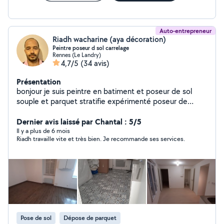
Auto-entrepreneur
Riadh wacharine (aya décoration)
Peintre poseur d sol carrelage
Rennes (Le Landry)
4,7/5
(34 avis)
Présentation
bonjour je suis peintre en batiment et poseur de sol
souple et parquet stratifie expérimenté poseur de
carrelage je travaille les chantiers neufs ou de
rénovation avec un soucis pour réaliser un résultat final
Dernier avis laissé par Chantal : 5/5
comme le souhaite le client et plus je suis disponible
Il y a plus de 6 mois
Riadh travaille vite et très bien. Je recommande ses services.
pour me déplacer et voir vos chantiers vous faire un
devis gratuit et vous donner les bons conseils cdlt
Pose de sol
Dépose de parquet