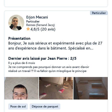
Particulier
Erjon Mecani
Particulier
Rennes (Fernand Jacq)
4,8/5
(20 avis)
Présentation
Bonjour, Je suis sérieux et expérimenté avec plus de 27
ans d'expérience dans le bâtiment. Spécialisé en
carrelage, parquet, pose de pierre (terrasses, allées) et
peinture. Je réalise un travail propre, soigné et de
Dernier avis laissé par Jean Pierre : 2/5
qualité. Titulaire d'un diplôme dans le bâtiment obtenu
Il y a plus de 6 mois
Je ne comprends pas pourquoi donner un avis avant d’avoir
en Albanie. Disponible rapidement sur Rennes et
réalisé un travail !!! Il va falloir qu’on m’explique le principe
alentours. Cordialement, Erjon
Pose de sol
Dépose de parquet