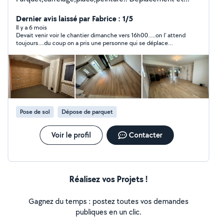
devis GRATUIT
Dernier avis laissé par Fabrice : 1/5
Il y a 6 mois
Devait venir voir le chantier dimanche vers 16h00.....on l' attend
toujours....du coup on a pris une personne qui se déplace
quand on convient d'un rendez vous, ça met plus en confiance
pour la suite
Pose de sol
Dépose de parquet
Voir le profil
Contacter
Réalisez vos Projets !
Gagnez du temps : postez toutes vos demandes
publiques en un clic.