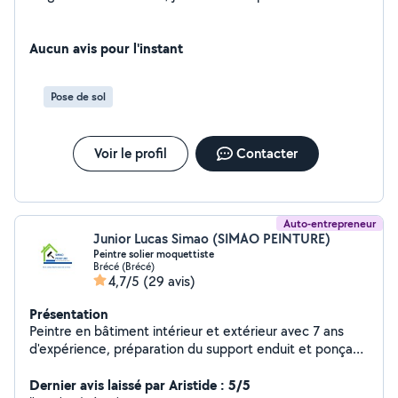
Aucun avis pour l'instant
Pose de sol
Voir le profil
Contacter
Auto-entrepreneur
Junior Lucas Simao (SIMAO PEINTURE)
Peintre solier moquettiste
Brécé (Brécé)
4,7/5
(29 avis)
Présentation
Peintre en bâtiment intérieur et extérieur avec 7 ans
d'expérience, préparation du support enduit et ponçage
je pose des revêtements muraux (papiers peints. la
toile de verre) je pose également des revêtements des
Dernier avis laissé par Aristide : 5/5