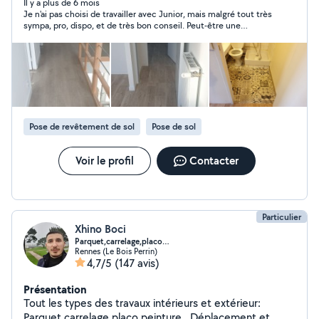
sols (dalles moquettes.Sol pvc et parquet également du
Il y a plus de 6 mois
Je n'ai pas choisi de travailler avec Junior, mais malgré tout très
ragréage
sympa, pro, dispo, et de très bon conseil. Peut-être une
prochaine fois ?
Pose de revêtement de sol
Pose de sol
Voir le profil
Contacter
Particulier
Xhino Boci
Parquet,carrelage,placo…
Rennes (Le Bois Perrin)
4,7/5
(147 avis)
Présentation
Tout les types des travaux intérieurs et extérieur:
Parquet,carrelage,placo,peinture.. Déplacement et