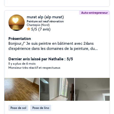
Auto-entrepreneur
murat alp (alp murat)
Peinture sol neuf rénovation
Chantepie (Nord)
5/5
(7 avis)
Présentation
Bonjour,/" Je suis peintre en bâtiment avec 24ans
d'expérience dans les domaines de la peinture, du
revêtement de sols et des murs. J'interviens aussi bien
sur des chantiers neufs que des rénovations, avec le
Dernier avis laissé par Nathalie : 5/5
souci constant de livrer un travail de qualité, conforme
Il y a plus de 6 mois
Monsieur très réactif et respectueux
aux attentes de mes clients voire au-delà. Je suis
disponible pour me déplacer, visiter vos chantiers,
établir un devis gratuit et vous apporter les meilleurs
conseils pour la réussite de vos projets. Cordialement,
Pose de sol
Pose de lino