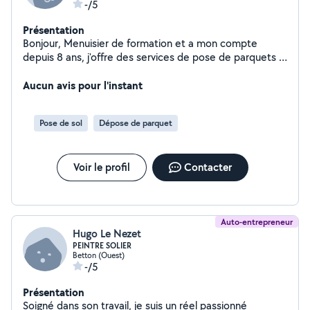
-/5
Présentation
Bonjour, Menuisier de formation et a mon compte
depuis 8 ans, j'offre des services de pose de parquets (
Massifs/Contrecollées/ Flottants ) ainsi que vitrification
et ponçage de parquets avec réparation de défauts... J'
Aucun avis pour l'instant
effectue également la pose de terrasses bois, la
construction de carports ou d'appentis ( petites
Pose de sol
Dépose de parquet
charpentes ) ainsi que des travaux d'aménagement
intérieur/extérieur et d' isolation... Domicilié à Liffré, je
serais heureux de vs répondre, n 'hésitez pas à me
Voir le profil
Contacter
contacter ! Cordialement, ANTHONY TERSEUL
Auto-entrepreneur
Hugo Le Nezet
PEINTRE SOLIER
Betton (Ouest)
-/5
Présentation
Soigné dans son travail, je suis un réel passionné