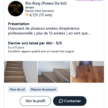
Elio Rizaj (Poseur De Sol)
Artisan
Rennes (Haut Quineleu)
4,7/5
(13 avis)
Présentation
Disposant de plusieurs années d'expérience
professionnelle ( plus de 12 années ) en tant que
parqueteur, je vous conseillera au mieux. Je vous
propose mes services -Pose parquet -Pose parquet
Dernier avis laissé par Abir : 5/5
contre colle tout les modèle -Pose parquet baty rompu
Il y a 11 jours
Excellent rapport qualité prix et travail très soigné
-Pose PVC clipse -Pose de tarasse -Pose de plafond -
Réparation de parquet -Restauration de parquet En
fonction de vos goûts et de votre budget, je vous
propose les meilleures idées pour embellir votre sol.
N'hésitez pas à me contacter pour discuter de vos
projets
Pose de sol
Dépose de parquet
Voir le profil
Contacter