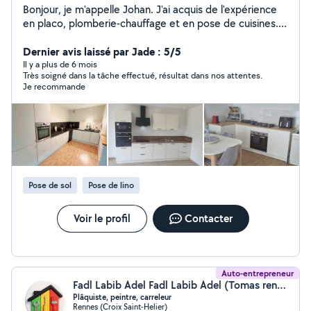
Bonjour, je m'appelle Johan. J'ai acquis de l'expérience
en placo, plomberie-chauffage et en pose de cuisines.
Je peux vous aider à réaliser différents projets de
travaux intérieurs, selon vos besoins.
Dernier avis laissé par Jade : 5/5
Il y a plus de 6 mois
Très soigné dans la tâche effectué, résultat dans nos attentes.
Je recommande
Pose de sol
Pose de lino
Voir le profil
Contacter
Auto-entrepreneur
Fadl Labib Adel Fadl Labib Adel (Tomas renovation)
Plâquiste, peintre, carreleur
Rennes (Croix Saint-Helier)