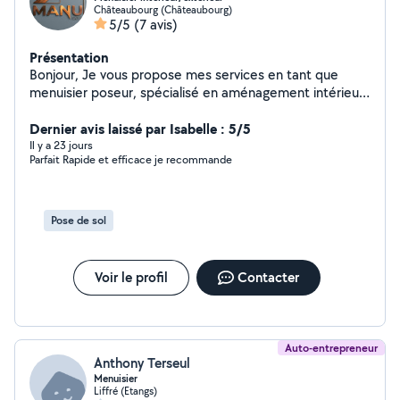
Châteaubourg (Châteaubourg)
5/5
(7 avis)
Présentation
Bonjour, Je vous propose mes services en tant que
menuisier poseur, spécialisé en aménagement intérieur
et extérieur. Fort de plus de 25 ans d'expérience, je suis
également certifié poseur KLine. N'hésitez pas à me
Dernier avis laissé par Isabelle : 5/5
contacter pour discuter de vos projets. Cordialement
Il y a 23 jours
Parfait Rapide et efficace je recommande
Pose de sol
Voir le profil
Contacter
Auto-entrepreneur
Anthony Terseul
Menuisier
Liffré (Etangs)