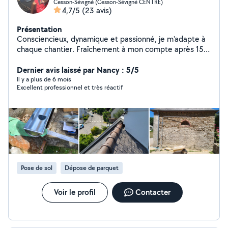
Cesson-Sévigné (Cesson-Sévigné CENTRE)
4,7/5
(23 avis)
Présentation
Consciencieux, dynamique et passionné, je m'adapte à
chaque chantier. Fraîchement à mon compte après 15
ans dans le BTP en France et à l'étranger, votre projet
sera un défi, que nous remporterons ensemble.
Dernier avis laissé par Nancy : 5/5
Il y a plus de 6 mois
Excellent professionnel et très réactif
Pose de sol
Dépose de parquet
Voir le profil
Contacter