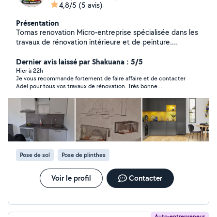
4,8/5
(5 avis)
Présentation
Tomas renovation Micro-entreprise spécialisée dans les
travaux de rénovation intérieure et de peinture.
Intervention pour la préparation des surfaces, peinture,
finitions décoratives, revêtements muraux et petits
Dernier avis laissé par Shakuana : 5/5
travaux d'aménagement. Travail soigné, respect des
Hier à 22h
Je vous recommande fortement de faire affaire et de contacter
délais et satisfaction client.
Adel pour tous vos travaux de rénovation. Très bonne
communication, travail sérieux et propre rien à dire 💯
Pose de sol
Pose de plinthes
Voir le profil
Contacter
Auto-entrepreneur