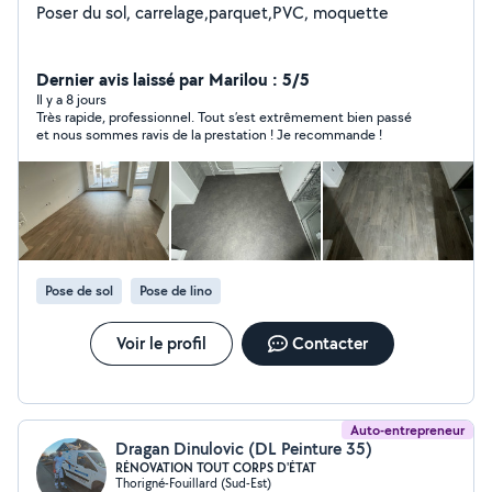
Poser du sol, carrelage,parquet,PVC, moquette
Dernier avis laissé par Marilou : 5/5
Il y a 8 jours
Très rapide, professionnel. Tout s’est extrêmement bien passé
et nous sommes ravis de la prestation ! Je recommande !
Pose de sol
Pose de lino
Voir le profil
Contacter
Auto-entrepreneur
Dragan Dinulovic (DL Peinture 35)
RÉNOVATION TOUT CORPS D'ÉTAT
Thorigné-Fouillard (Sud-Est)