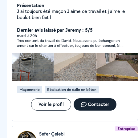
Présentation
J ai toujours été maçon J aime ce travail et j aime le
boulot bien fait l
Dernier avis laissé par Jeremy : 5/5
mardi à 20h
Très content du travail de David. Nous avons pu échanger en
amont sur le chantier à effectuer, toujours de bon conseil, à la
recherche de la meilleure solution pour faire le chantier. Très
Bonne communication, chantier qui s'est déroulé comme
prévu, dans le délai annoncé par David. je recommande
vivement
Maçonnerie
Réalisation de dalle en béton
Voir le profil
Contacter
Entreprise
Sefer Çelebi