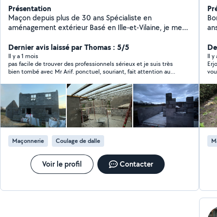
Présentation
Pr
Maçon depuis plus de 30 ans Spécialiste en
Bo
aménagement extérieur Basé en Ille-et-Vilaine, je mets
an
à votre service 32 ans d'expérience dans le bâtiment,
car
le gros œuvre et l'aménagement extérieur.
Dernier avis laissé par Thomas : 5/5
et 
Der
qu
Il y a 1 mois
Il y
pas facile de trouver des professionnels sérieux et je suis très
Erj
en
bien tombé avec Mr Arif. ponctuel, souriant, fait attention au
vou
al
détail... Content de ma dalle d'abri de jardin. j'avais également
besoin d'un avis pour un défaut d'alignement de terrasse en
béton. Mr Arif a corrigé mon problème de suite moyennant
léger supplément. Je recommande et les contacterai à
nouveau si besoin.
Maçonnerie
Coulage de dalle
M
Voir le profil
Contacter