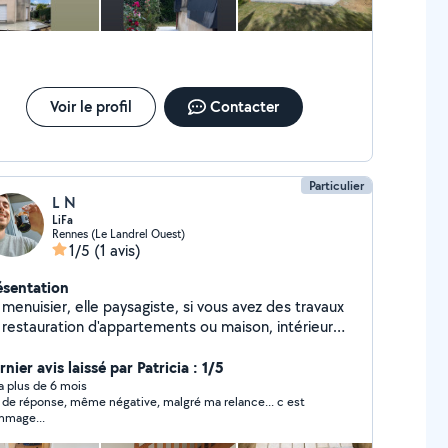
Voir le profil
Contacter
Particulier
L N
LiFa
Rennes (Le Landrel Ouest)
1/5
(1 avis)
ésentation
 menuisier, elle paysagiste, si vous avez des travaux
 restauration d'appartements ou maison, intérieur
mme extérieur n'hésitez pas à nous contacter!
vail de bonne qualité et avec le sourire, toujours !
nier avis laissé par Patricia : 1/5
nne journée à vous
y a plus de 6 mois
 de réponse, même négative, malgré ma relance... c est
mage...