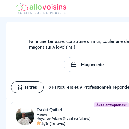
Faire une terrasse, construire un mur, couler une da
maçons sur AlloVoisins !
Filtres
8 Particuliers et 9 Professionnels répond
Auto-entrepreneur
David Quillet
Macon
Noyal-sur-Vilaine (Noyal-sur-Vilaine)
5/5
(16 avis)