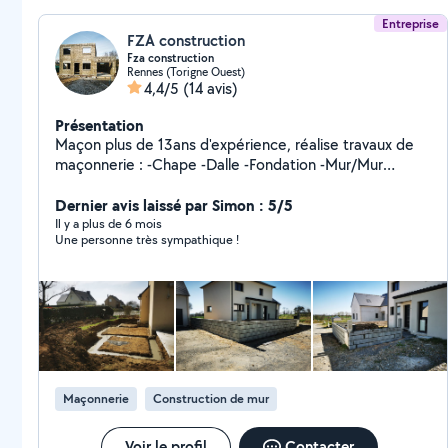
Entreprise
FZA construction
Fza construction
Rennes (Torigne Ouest)
4,4/5
(14 avis)
Présentation
Maçon plus de 13ans d'expérience, réalise travaux de
maçonnerie : -Chape -Dalle -Fondation -Mur/Mur
porteur -Mur de clôture -Abris de jardin -cabane -
Construction d'aménagement extérieur -Terrasse -Mur
Dernier avis laissé par Simon : 5/5
de soutiènement -Maçonnerie Générale -Rénovation -
Il y a plus de 6 mois
Une personne très sympathique !
Terrassement -Agrandissent -Modification des
ouvertures -Agencement et création d'allée et de
trottoir -Réalisation Piscine -Création d'Escalier Travaux
bien soignés à prix compétitifs
Maçonnerie
Construction de mur
Voir le profil
Contacter