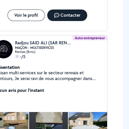
Voir le profil
Contacter
Auto-entrepreneur
Radjou SAID ALI (SAR RENOV)
MAÇON - MULTISERVICES
Rennes (Brno)
-/5
ésentation
isan multi-services sur le secteur rennais et
entours, Je serai ravi de vous accompagner dans
tre projet de rénovation intérieur comme extérieur,
 de vous faire profiter de mon expertise. (pose
cun avis pour l'instant
rquet, terrasse en béton ou en bois, peinture, dalle
béton, cloisons placo...)