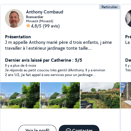
Particulier
Anthony Combaud
Brancardier
Mouazé (Mouazé)
4,8/5
(99 avis)
Présentation
Pr
J m appelle Anthony marié père d trois enfants, j aime
La
travailler à l extérieur jardinage tonte taille
débroussaillage motobineuse.. cela me détend de mes
semaines au travail, donc je suis prêt à venir m occuper
Dernier avis laissé par Catherine : 5/5
Der
de vos extérieurs . Cesu accepté...
Il y a plus de 6 mois
Il 
Je réponds au petit coucou très gentil d'Anthony. Il y a environ
Trè
2 ans 1/2, j'ai fait appel à ses services pour un jardinage
ponctuel et une taille de haies. Et j'ai été vraiment satisfaite du
travail d'Anthony. Je l'en remercie encore. Tout s'est vraiment
bien passé, la preuve, il ne manque pas de me faire un petit
coucou. N'hésitez pas à le contacter, Anthony est quelqu'un de
sérieux, travailleur et honnête. Je le recommande vivement.
Voir le profil
Contacter