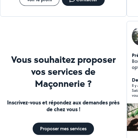
Pr
Vous souhaitez proposer
Bon
opt
vos services de
in
re
Der
Maçonnerie ?
7/
Il 
Satisfaite d
vou
Inscrivez-vous et répondez aux demandes près
de chez vous !
Proposer mes services