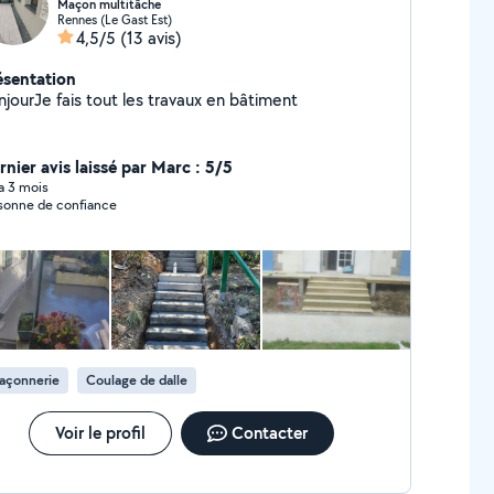
Maçon multitâche
Rennes (Le Gast Est)
4,5/5
(13 avis)
ésentation
njourJe fais tout les travaux en bâtiment
rnier avis laissé par Marc : 5/5
 a 3 mois
sonne de confiance
açonnerie
Coulage de dalle
Voir le profil
Contacter