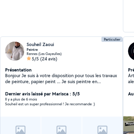
Particulier
Souheil Zaoui
Peintre
Rennes (Les Gayeulles)
5/5
(24 avis)
Présentation
Pr
Bonjour Je suis à votre disposition pour tous les travaux
Art
de peinture, papier peint ... Je suis peintre en
al
bâtiment.
vo
Dernier avis laissé par Marisca : 5/5
et
Au
pa
Il y a plus de 6 mois
Souheil est un super professionnel ! Je recommande :)
en 