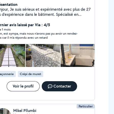
ésentation
njour, Je suis sérieux et expérimenté avec plus de 27
s d'expérience dans le bâtiment. Spécialisé en
relage, parquet, pose de pierre (terrasses, allées)
peinture. Je réalise un travail propre, soigné et de
nier avis laissé par Via : 4/5
alité. Titulaire d'un diplôme dans le bâtiment obtenu
 a 1 mois
on, est sympa, mais nous n'avons pas pu avoir un rendez-
 Albanie. Disponible rapidement sur Rennes et
s car il m'a répondu avec un retard
entours. Cordialement, Erjon
açonnerie
Crépi de muret
Voir le profil
Contacter
Particulier
Mikel Pllumbi