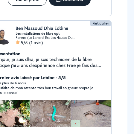
Particulier
Ben Massoud Dhia Eddine
Les installations de fibre opt
Rennes (Le Landrel Est Les Hautes Ourmes)
5/5
(1 avis)
ésentation
jour, je suis dhia, je suis technicien de la fibre
ique j'ai 5 ans d'expérience chez Free je fais des
stallations compliqué de bouchage du fourreau
cherche des trappes intermédiaire service SAV 24/24
nier avis laissé par Lebibe : 5/5
7
y a plus de 6 mois
e mon attente très bon travail soigneux propre je
s le conseil