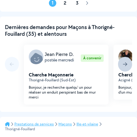
1
2
3
Page
suivante
Dernières demandes pour Maçons à Thorigné-
Fouillard (35) et alentours
Jean Pierre D.
L
À convenir
postée mercredi
p
Cherche Maçonnerie
Cherche
Thorigné-Fouillard (Sud-Est)
Acigné (Es
Bonjour, je recherche quelqu' un pour
Bonjour, fa
réaliser un enduit perspirant bas de mur
d'un muret
merci
Prestations de services
Maçons
Ille-et-vilaine
Thorigné-Fouillard