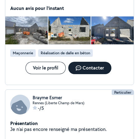
dalle sur plots, terrasse, dalle béton, fondations, murs
porteurs, extensions, etc. Travail propre et soigné
Aucun avis pour l'instant
Respect des délais Conseils adaptés à votre projet
Tarifs justes et transparents Je m'adapte à vos besoins
et je vous accompagne du début à la fin du chantier
pour un résultat solide et durable. N'hésitez pas à me
contacter pour échanger sur votre projet, je suis
disponible rapidement.
Maçonnerie
Réalisation de dalle en béton
Voir le profil
Contacter
Particulier
Brayme Esmer
Rennes (Liberte Champ de Mars)
-/5
Présentation
Je n'ai pas encore renseigné ma présentation.