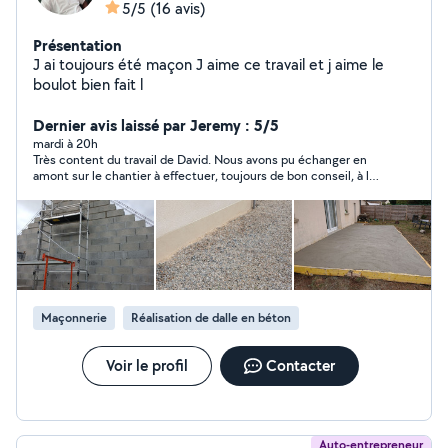
5/5
(16 avis)
Présentation
J ai toujours été maçon J aime ce travail et j aime le
boulot bien fait l
Dernier avis laissé par Jeremy : 5/5
mardi à 20h
Très content du travail de David. Nous avons pu échanger en
amont sur le chantier à effectuer, toujours de bon conseil, à la
recherche de la meilleure solution pour faire le chantier. Très
Bonne communication, chantier qui s'est déroulé comme
prévu, dans le délai annoncé par David. je recommande
vivement
Maçonnerie
Réalisation de dalle en béton
Voir le profil
Contacter
Auto-entrepreneur