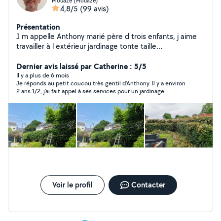
Mouazé (Mouazé)
4,8/5
(99 avis)
Présentation
J m appelle Anthony marié père d trois enfants, j aime
travailler à l extérieur jardinage tonte taille
débroussaillage motobineuse.. cela me détend de mes
semaines au travail, donc je suis prêt à venir m occuper
Dernier avis laissé par Catherine : 5/5
de vos extérieurs . Cesu accepté...
Il y a plus de 6 mois
Je réponds au petit coucou très gentil d'Anthony. Il y a environ
2 ans 1/2, j'ai fait appel à ses services pour un jardinage
ponctuel et une taille de haies. Et j'ai été vraiment satisfaite du
travail d'Anthony. Je l'en remercie encore. Tout s'est vraiment
bien passé, la preuve, il ne manque pas de me faire un petit
coucou. N'hésitez pas à le contacter, Anthony est quelqu'un de
sérieux, travailleur et honnête. Je le recommande vivement.
Voir le profil
Contacter