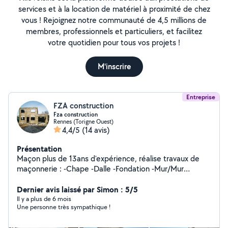
services et à la location de matériel à proximité de chez
vous ! Rejoignez notre communauté de 4,5 millions de
membres, professionnels et particuliers, et facilitez
votre quotidien pour tous vos projets !
M'inscrire
Entreprise
FZA construction
Fza construction
Rennes (Torigne Ouest)
4,4/5
(14 avis)
Présentation
Maçon plus de 13ans d'expérience, réalise travaux de
maçonnerie : -Chape -Dalle -Fondation -Mur/Mur
porteur -Mur de clôture -Abris de jardin -cabane -
Construction d'aménagement extérieur -Terrasse -Mur
Dernier avis laissé par Simon : 5/5
de soutiènement -Maçonnerie Générale -Rénovation -
Il y a plus de 6 mois
Une personne très sympathique !
Terrassement -Agrandissent -Modification des
ouvertures -Agencement et création d'allée et de