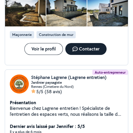
trottoir -Réalisation Piscine -Création d'Escalier Travaux
bien soignés à prix compétitifs
Maçonnerie
Construction de mur
Voir le profil
Contacter
Auto-entrepreneur
Stéphane Lagrene (Lagrene entretien)
Jardinier paysagiste
Rennes (Cimetiere du Nord)
5/5
(58 avis)
Présentation
Bienvenue chez Lagrene entretien ! Spécialiste de
l'entretien des espaces verts, nous réalisons la taille de
haies, l'élagage, l'abattage, le débroussaillage, la tonte
et l'entretien de jardins. Nos équipes interviennent à
Dernier avis laissé par Jennifer : 5/5
Rennes et dans toute l'Ille-et-Vilaine 35 ainsi qu'en
Il y a plus de 6 mois