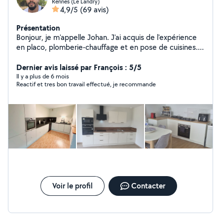
Rennes (Le Landry)
4,9/5
(69 avis)
Présentation
Bonjour, je m'appelle Johan. J'ai acquis de l'expérience
en placo, plomberie-chauffage et en pose de cuisines.
Je peux vous aider à réaliser différents projets de
travaux intérieurs, selon vos besoins.
Dernier avis laissé par François : 5/5
Il y a plus de 6 mois
Reactif et tres bon travail effectué, je recommande
Voir le profil
Contacter