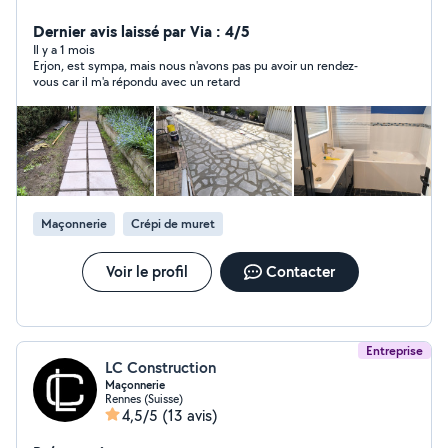
carrelage, parquet, pose de pierre (terrasses, allées) et
peinture. Je réalise un travail propre, soigné et de
Dernier avis laissé par Via : 4/5
qualité. Titulaire d'un diplôme dans le bâtiment obtenu
Il y a 1 mois
Erjon, est sympa, mais nous n'avons pas pu avoir un rendez-
en Albanie. Disponible rapidement sur Rennes et
vous car il m'a répondu avec un retard
alentours. Cordialement, Erjon
Maçonnerie
Crépi de muret
Voir le profil
Contacter
Entreprise
LC Construction
Maçonnerie
Rennes (Suisse)
4,5/5
(13 avis)