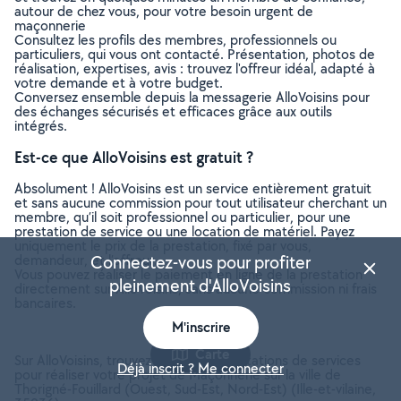
autour de chez vous, pour votre besoin urgent de
maçonnerie
Consultez les profils des membres, professionnels ou
particuliers, qui vous ont contacté. Présentation, photos de
réalisation, expertises, avis : trouvez l'offreur idéal, adapté à
votre demande et à votre budget.
Conversez ensemble depuis la messagerie AlloVoisins pour
des échanges sécurisés et efficaces grâce aux outils
intégrés.
Est-ce que AlloVoisins est gratuit ?
Absolument ! AlloVoisins est un service entièrement gratuit
et sans aucune commission pour tout utilisateur cherchant un
membre, qu’il soit professionnel ou particulier, pour une
prestation de service ou une location de matériel. Payez
uniquement le prix de la prestation, fixé par vous,
demandeur, et l’offreur.
Connectez-vous pour profiter
Vous pouvez réaliser le paiement en ligne de la prestation
pleinement d'AlloVoisins
directement sur AlloVoisins, sans aucune commission ni frais
bancaires.
M'inscrire
Carte
Sur AlloVoisins, trouvez toutes les prestations de services
Déjà inscrit ? Me connecter
pour réaliser votre projet de Maçonnerie sur la ville de
Thorigné-Fouillard (Ouest, Sud-Est, Nord-Est) (Ille-et-vilaine,