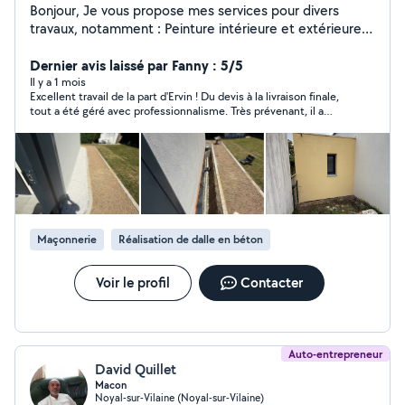
Bonjour, Je vous propose mes services pour divers
travaux, notamment : Peinture intérieure et extérieure
(murs et plafonds), Pose de sols (parquet, carrelage,
etc.), Isolation, Nettoyage et rénovation de façades,
Dernier avis laissé par Fanny : 5/5
Pose de papier peint et de papier à peindre, Petits
Il y a 1 mois
Excellent travail de la part d'Ervin ! Du devis à la livraison finale,
travaux de maçonnerie. Je travaille avec soin et
tout a été géré avec professionnalisme. Très prévenant, il a
professionnalisme, pour répondre au mieux à vos
sollicité notre avis à chaque phase et a respecté
besoins, que ce soit pour votre maison ou votre
scrupuleusement les délais. Mention spéciale pour la propreté
appartement. N'hésitez pas à me contacter pour plus
du chantier chaque soir. Un artisan sérieux et fiable que je
recommande vivement !
d'informations ou pour un devis. Cordialement, Ervin
Maçonnerie
Réalisation de dalle en béton
Voir le profil
Contacter
Auto-entrepreneur
David Quillet
Macon
Noyal-sur-Vilaine (Noyal-sur-Vilaine)