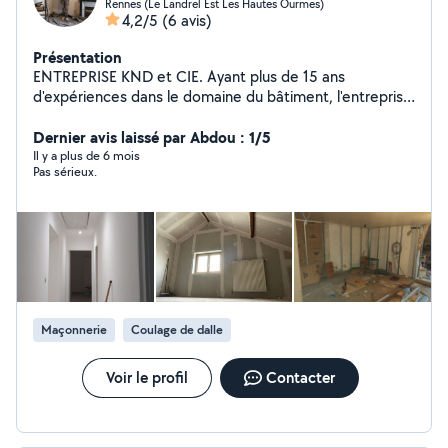
Rennes (Le Landrel Est Les Hautes Ourmes)
4,2/5
(6 avis)
Présentation
ENTREPRISE KND et CIE. Ayant plus de 15 ans
d'expériences dans le domaine du bâtiment, l'entreprise
vous propose ses services pour tous vos travaux neufs
et rénovations Formation à l'AFPA de RENNES. - Travaux
Dernier avis laissé par Abdou : 1/5
de plâtrerie / peinture - coffrage - Maçonnerie (
Il y a plus de 6 mois
Pas sérieux.
Numéro SIRET et Assurance Décennal ) Travail de
qualité. Adapté à vos budgets.
Maçonnerie
Coulage de dalle
Voir le profil
Contacter