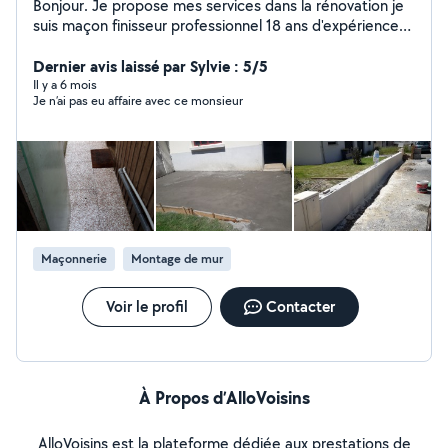
Bonjour. Je propose mes services dans la rénovation je
suis maçon finisseur professionnel 18 ans d'expérience
dans le bâtiment. je fais de l'enduit. placo, bandes à
placo. peinture. Ragreage. Pose de parqueet. Carrlage
Dernier avis laissé par Sylvie : 5/5
parement. terrasse.....
Il y a 6 mois
Je n’ai pas eu affaire avec ce monsieur
Maçonnerie
Montage de mur
Voir le profil
Contacter
À Propos d’AlloVoisins
AlloVoisins est la plateforme dédiée aux prestations de