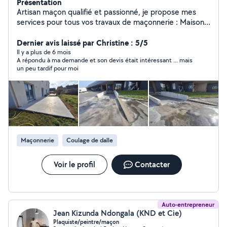
Présentation
Artisan maçon qualifié et passionné, je propose mes
services pour tous vos travaux de maçonnerie : Maisons,
extensions, murs porteurs, fondations Terrasses en
béton armé (finition lissée, balayée, désactivée)
Dernier avis laissé par Christine : 5/5
Piscines en béton armé 100 % sur mesure Démolition
Il y a plus de 6 mois
A répondu à ma demande et son devis était intéressant ... mais
de dalles, murs, structures béton Accès difficile ?
un peu tardif pour moi
J'assure la location de pompe à béton pour un coulage
propre et rapide. Travail soigné, propre, matériaux de
qualité Respect des délais, conseils personnalisés
Assurance décennale incluse Devis gratuit Photos de
chantiers sur demande Disponibilité rapide N'hésitez
pas à me contacter pour toute question ou pour
demander davantage de photos de chantiers réalisés
Maçonnerie
Coulage de dalle
en privé. Chaque projet est réalisé avec sérieux et
amour du métier. Faites confiance à un pro pour un
résultat durable et esthétique.
Voir le profil
Contacter
Auto-entrepreneur
Jean Kizunda Ndongala (KND et Cie)
Plaquiste/peintre/maçon