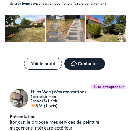
de très bons conseils a voir pour faire affaire prochainement
Seine-et-Marne 77 Travail soigné, devis gratuit et
intervention rapide.
Voir le profil
Contacter
Auto-entrepreneur
Niles Wes (Wes renovation)
Peintre bâtiment
Rennes (Za Nord)
5/5
(1 avis)
Présentation
Bonjour, je propose mes services de peinture,
maçonnerie intérieure extérieur