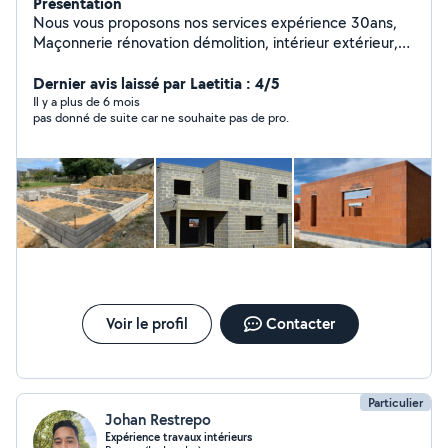
Présentation
Nous vous proposons nos services expérience 30ans,
Maçonnerie rénovation démolition, intérieur extérieur,
terrasse, béton n'hésitez pas à me contacter soit par
téléphone (si je ne peux vous répondre de suite laissez
Dernier avis laissé par Laetitia : 4/5
un message et je vous rappelle dans la journée) ou bien
Il y a plus de 6 mois
pas donné de suite car ne souhaite pas de pro.
par mail. Pour l'établissement de votre devis, il est
impératif de prendre rdv pour que je puisse voir les
travaux exacts à réaliser (AUCUN TARIF NE SERA
DONNE PAR TELEPHONE).Devis gratuit Bien sûr, vos
travaux seront réalisés sous RC ATTESTATION
D'ASSURANCE RESPONSABILITE DECENNALE
OBLIGATOIRE Cordialement,
Voir le profil
Contacter
Particulier
Johan Restrepo
Expérience travaux intérieurs