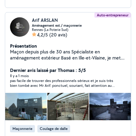
Auto-entrepreneur
Arif ARSLAN
Aménagement ext./ maçonnerie
Rennes (La Poterie Sud)
4,2/5
(20 avis)
Présentation
Maçon depuis plus de 30 ans Spécialiste en
aménagement extérieur Basé en Ille-et-Vilaine, je mets
à votre service 32 ans d'expérience dans le bâtiment, le
gros œuvre et l'aménagement extérieur.
Dernier avis laissé par Thomas : 5/5
Il y a 1 mois
pas facile de trouver des professionnels sérieux et je suis très
bien tombé avec Mr Arif. ponctuel, souriant, fait attention au
détail... Content de ma dalle d'abri de jardin. j'avais également
besoin d'un avis pour un défaut d'alignement de terrasse en
béton. Mr Arif a corrigé mon problème de suite moyennant
léger supplément. Je recommande et les contacterai à
nouveau si besoin.
Maçonnerie
Coulage de dalle