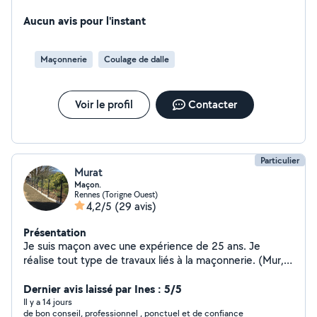
Aucun avis pour l'instant
Maçonnerie
Coulage de dalle
Voir le profil
Contacter
Particulier
Murat
Maçon.
Rennes (Torigne Ouest)
4,2/5
(29 avis)
Présentation
Je suis maçon avec une expérience de 25 ans. Je
réalise tout type de travaux liés à la maçonnerie. (Mur,
muret, dalle béton, terrasse, escalier béton, clôture
rigide, clôture aluminium, pavé etc..). N'hésitez pas à
Dernier avis laissé par Ines : 5/5
consulter toute les réalisations dans les photos de mon
Il y a 14 jours
de bon conseil, professionnel , ponctuel et de confiance
profil