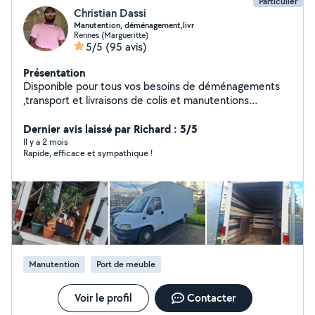
Particulier
Christian Dassi
Manutention, déménagement,livr
Rennes (Margueritte)
5/5
(95 avis)
Présentation
Disponible pour tous vos besoins de déménagements
,transport et livraisons de colis et manutentions
diverses. Motivé ,altruiste et qui aime la satisfaction du
travail bien accompli. On dit de bonne heure et de
Dernier avis laissé par Richard : 5/5
bonne humeur ?!
Il y a 2 mois
Rapide, efficace et sympathique !
Manutention
Port de meuble
Voir le profil
Contacter