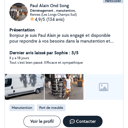
Particulier
Paul Alain Ond Song
Déménagement , manutention,
Rennes (Les Longs Champs Sud)
4,9/5
(134 avis)
Présentation
Bonjour je suis Paul Alain je suis engagé et disponible
pour repondre à vos besoins dans la manutention et
vous aider dans le déménagement, débarrasser les
encombrants
Dernier avis laissé par Sophie : 5/5
Il y a 18 jours
Tout c’est bien passé. Efficace et sympathique
Manutention
Port de meuble
Voir le profil
Contacter