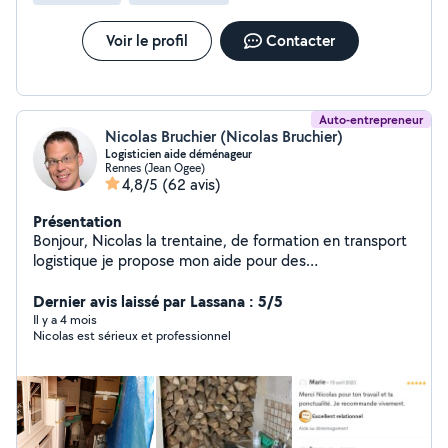
Voir le profil
Contacter
Auto-entrepreneur
Nicolas Bruchier (Nicolas Bruchier)
Logisticien aide déménageur
Rennes (Jean Ogee)
4,8/5
(62 avis)
Présentation
Bonjour, Nicolas la trentaine, de formation en transport
logistique je propose mon aide pour des
déménagements ou de la manutention, je n'ai pas de
Dernier avis laissé par Lassana : 5/5
véhicule ni le permis. Salutations distinguées,
Il y a 4 mois
Nicolas est sérieux et professionnel