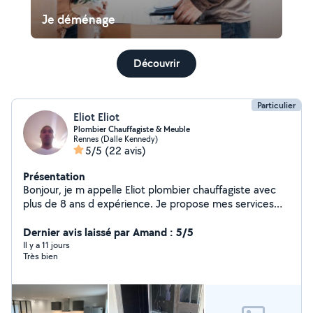
Je déménage
Découvrir
Particulier
Eliot Eliot
Plombier Chauffagiste & Meuble
Rennes (Dalle Kennedy)
5/5
(22 avis)
Présentation
Bonjour, je m appelle Eliot plombier chauffagiste avec
plus de 8 ans d expérience. Je propose mes services
sur Allôvoisins pour aider les particuliers dans leurs
travaux de plomberie, chauffage et montage de
Dernier avis laissé par Amand : 5/5
meubles. J'interviens pour réparer les fuites installer ou
Il y a 11 jours
Très bien
remplacer robinetterie, lavabos, WC, chauffe eau,
radiateurs et pour différents dépannages en plomberie
et chauffage. Habitué à installer des meubles de salle
de bain et meubles d agencement, je peux également