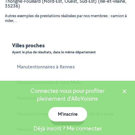
Thorigné-Fouillard (Nord-Est, Ouest, Sud-Est) (Ille-et-vilaine,
35236)
Autres exemples de prestations réalisées par nos membres : camion à
vider, ..
Villes proches
Ayant le plus de résultats, dans le même département
Manutentionnaires à Rennes
Manutentionnaires à Saint-Malo
Connectez-vous pour profiter
pleinement d'AlloVoisins
Manutentionnaires à Bruz
Manutentionnaires à Saint-Jacques-de-la-Lande
M'inscrire
Carte
Déjà inscrit ? Me connecter
Manutentionnaires à Cesson-Sévigné