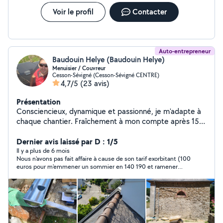
Voir le profil
Contacter
Auto-entrepreneur
Baudouin Helye (Baudouin Helye)
Menuisier / Couvreur
Cesson-Sévigné (Cesson-Sévigné CENTRE)
4,7/5
(23 avis)
Présentation
Consciencieux, dynamique et passionné, je m'adapte à
chaque chantier. Fraîchement à mon compte après 15
ans dans le BTP en France et à l'étranger, votre projet
sera un défi, que nous remporterons ensemble.
Dernier avis laissé par D : 1/5
Il y a plus de 6 mois
Nous n'avons pas fait affaire à cause de son tarif exorbitant (100
euros pour m'emmener un sommier en 140 190 et ramener
l'ancien en dechetterie )