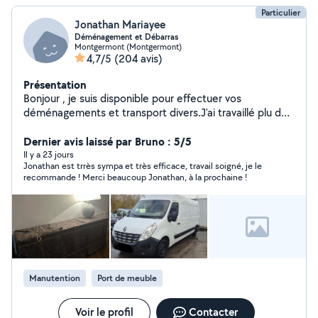
Particulier
Jonathan Mariayee
Déménagement et Débarras
Montgermont (Montgermont)
4,7/5
(204 avis)
Présentation
Bonjour , je suis disponible pour effectuer vos
déménagements et transport divers.J'ai travaillé plu de
8 ans dans une entreprise de déménagement.je fais le
montage et démontage de meubles et également
Dernier avis laissé par Bruno : 5/5
l'emballage de vos mobilier . Toujours prêt à rendre
Il y a 23 jours
Jonathan est trrès sympa et très efficace, travail soigné, je le
services . À bientôt
recommande ! Merci beaucoup Jonathan, à la prochaine !
Manutention
Port de meuble
Voir le profil
Contacter