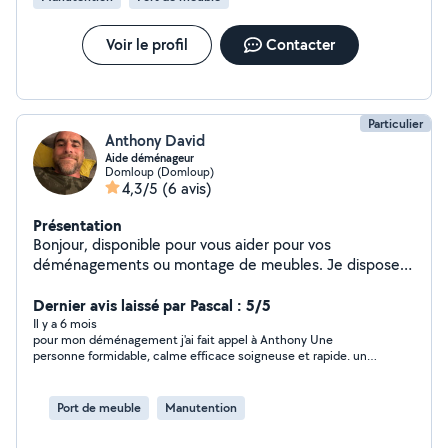
Voir le profil
Contacter
Particulier
Anthony David
Aide déménageur
Domloup (Domloup)
4,3/5
(6 avis)
Présentation
Bonjour, disponible pour vous aider pour vos
déménagements ou montage de meubles. Je dispose
du matériel nécessaire, diable, planches à roulettes,
sangles et couvertures de protection. À votre service.
Dernier avis laissé par Pascal : 5/5
Il y a 6 mois
pour mon déménagement j'ai fait appel à Anthony Une
personne formidable, calme efficace soigneuse et rapide. une
personne très agréable à l'écoute, franchement je suis
extrêmement satisfait, Si tout le monde était comme toi .
Merci
Port de meuble
Manutention