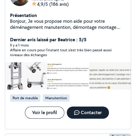
4,9/5
(186 avis)
Présentation
Bonjour, Je vous propose mon aide pour votre
déménagement manutention, démontage montage
meubles, autre. Habitué aux déménagements. Ponctuel
et rigoureux. Plus de 1000 à mon actif en 8 années
Dernier avis laissé par Beatrice : 5/5
d'expériences. Je viens avec le matériel nécessaire pour
Il y a 1 mois
Affaire en cours pour l’instant tout s’est très bien passé aussi
transporter vos meubles et effectuer votre
niveaux des échanges
déménagement en toute sécurité, diable chariot,
sangles, plateaux à roulettes, couvertures de
protection. Toutes destinations. Je peux venir avec un
ou plusieurs collègues expérimentés. Au plaisir de vous
aider! Stéphane.
Port de meuble
Manutention
Voir le profil
Contacter