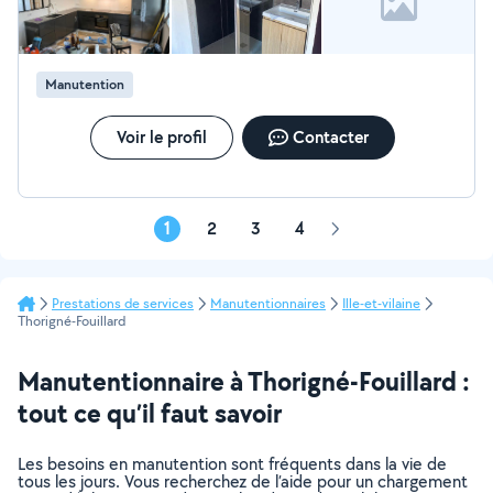
vous aider pour le montage de meubles ( IKEA et
autres). Sérieux, soigneux et ponctuel, je travaille
toujours avec le souci du travail propre et durable. Mon
objectif: vous apporter une solution rapide et efficace
Manutention
pour vos travaux. Besoin d un plombier chauffagiste
fiable? Contactez moi, je serai ravi de vous aider.
Voir le profil
Contacter
1
2
3
4
Page
suivante
Prestations de services
Manutentionnaires
Ille-et-vilaine
Thorigné-Fouillard
Manutentionnaire à Thorigné-Fouillard :
tout ce qu’il faut savoir
Les besoins en manutention sont fréquents dans la vie de
tous les jours. Vous recherchez de l’aide pour un chargement