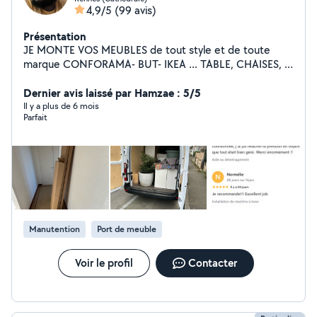
4,9/5
(99 avis)
Présentation
JE MONTE VOS MEUBLES de tout style et de toute
marque CONFORAMA- BUT- IKEA ... TABLE, CHAISES,
ARMOIRE, BUFFET, LIT... PETIT BRICOLAGE: FIXATION
RIDEAU, TÉLÉ, LUMINAIRE, TABLEAU...
Dernier avis laissé par Hamzae : 5/5
BRANCHEMENT: ÉLECTROMÉNAGER CUISINIÈRE,
Il y a plus de 6 mois
Parfait
GAZINIÈRE, MACHINE À LAVER... Disponible en ille et
vilaine.
Manutention
Port de meuble
Voir le profil
Contacter