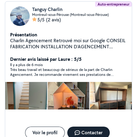
Auto-entrepreneur
Tanguy Charlin
Montreuil-sous-Pérouse (Montreuil-sous-Pérouse)
5/5
(2 avis)
Présentation
Charlin Agencement Retrouvé moi sur Google CONSEIL
FABRICATION INSTALLATION D'AGENCEMENT
PARTICULIER PROFESSIONNEL INTÉRIEUR ET
EXTÉRIEUR CUISINE, SALLE DE BAIN, BUREAU,
Dernier avis laissé par Laure : 5/5
PARQUET... TERRASSE, PERGOLAS, ABRIS...
Il y a plus de 6 mois
Très beau travail et beaucoup de sérieux de la part de Charlin
Agencement. Je recommande vivement ses prestations de
menuisier agenceur.
Voir le profil
Contacter