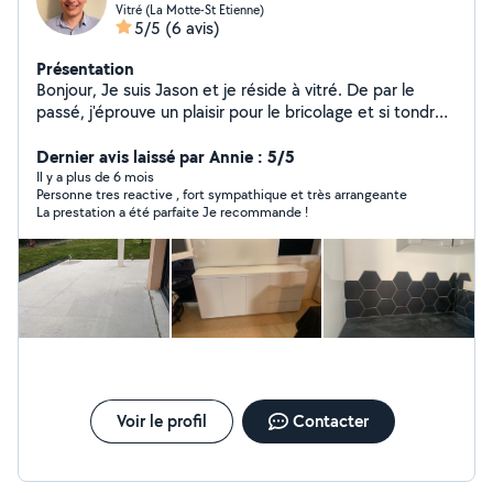
Vitré (La Motte-St Etienne)
5/5
(6 avis)
Présentation
Bonjour, Je suis Jason et je réside à vitré. De par le
passé, j'éprouve un plaisir pour le bricolage et si tondre
une pelouse ou d'autres travaux de bricolage peut
arranger par manque de temps ou d'envie , je suis
Dernier avis laissé par Annie : 5/5
présent.
Il y a plus de 6 mois
Personne tres reactive , fort sympathique et très arrangeante
La prestation a été parfaite Je recommande !
Voir le profil
Contacter