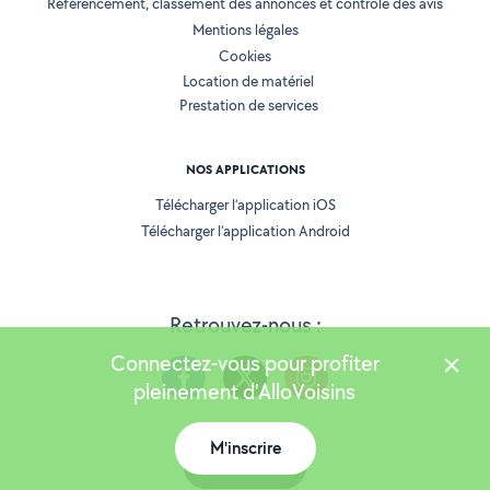
Référencement, classement des annonces et contrôle des avis
Mentions légales
Cookies
Location de matériel
Prestation de services
NOS APPLICATIONS
Télécharger l’application iOS
Télécharger l’application Android
Retrouvez-nous :
Connectez-vous pour profiter
pleinement d'AlloVoisins
M'inscrire
Version 25.5.3
Carte