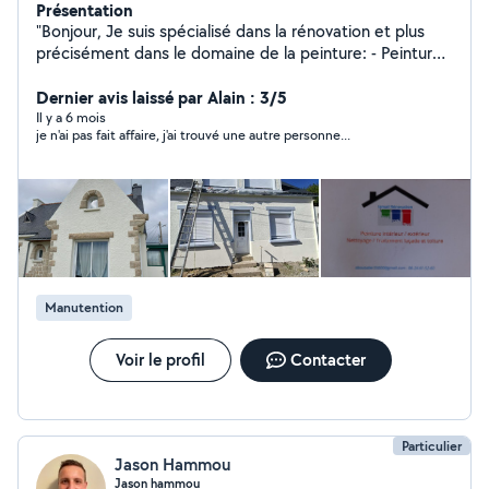
Présentation
"Bonjour, Je suis spécialisé dans la rénovation et plus
précisément dans le domaine de la peinture: - Peinture
intérieur / peinture extérieur - Nettoyage / Traitement
façade et toiture - Enduit / Taloche Le devis est gratuit
Dernier avis laissé par Alain : 3/5
et les conseils couleurs sont offerts. Je suis disponible
Il y a 6 mois
je n'ai pas fait affaire, j'ai trouvé une autre personne...
24h/24, n'hésitez pas à me contacter."
Manutention
Voir le profil
Contacter
Particulier
Jason Hammou
Jason hammou