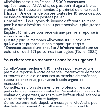
AlloVoisins partout en France : 35 000 communes
représentées sur AlloVoisins, du plus petit village à la plus
grande ville, trouvez un membre à proximité de chez vous !
Efficace : Une demande postée toutes les 10 secondes, 3.6
millions de demandes postées par an
Généraliste : 1 250 types de besoins différents, tout est
possible sur AlloVoisins, du plus petit besoin aux plus grands
projets.
Rapide : 10 minutes pour recevoir une première réponse à
votre demande
Qualité / prix : 4 membres AlloVoisins sur 5* indiquent
qu’AlloVoisins propose un bon rapport qualité/prix
* Données issues d’une enquête AlloVoisins réalisée sur un
échantillon de 5 671 personnes interrogées (Février 2024)
Vous cherchez un manutentionnaire en urgence ?
Sur AlloVoisins, seulement 10 minutes pour recevoir une
première réponse à votre demande. Postez votre demande
et trouvez en quelques minutes un membre de confiance,
autour de chez vous, pour votre besoin urgent de
manutention
Consultez les profils des membres, professionnels ou
particuliers, qui vous ont contacté. Présentation, photos de
réalisation, expertises, avis : trouvez l'offreur idéal, adapté à
votre demande et à votre budget.
Conversez ensemble depuis la messagerie AlloVoisins pour
des échanges sécurisés et efficaces grâce aux outils