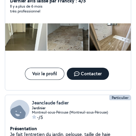
déplacement bouger de mobilier et plusieurs boulot
Dernier avis laissé par Francky : 4/5
Il y a plus de 6 mois
très professionnel
Voir le profil
Contacter
Particulier
Jeanclaude fadier
Jardinier
Montreuil-sous-Pérouse (Montreuil-sous-Pérouse)
-/5
Présentation
Je fait l'entretien du jardin, pelouse, taille de haie