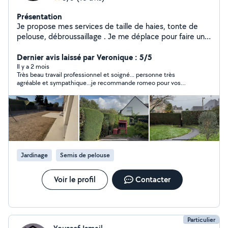
Présentation
Je propose mes services de taille de haies, tonte de
pelouse, débroussaillage . Je me déplace pour faire un
devis avant l'intervention sur Vitré et ses alentours (30
Kms).Devis gratuit
Dernier avis laissé par Veronique : 5/5
Il y a 2 mois
Très beau travail professionnel et soigné... personne très
agréable et sympathique...je recommande romeo pour vos
prestations jardin,+++ merci a toi
Jardinage
Semis de pelouse
Voir le profil
Contacter
Particulier