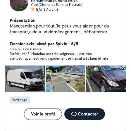
Entretien maison, manutention.
Vitré (Champ de Foire-La Fleuriais)
5/5
(7 avis)
Présentation
Manutention pour tout.Je peux vous aider pour du
transport,aide à un déménagement , débarrasser
grenier,maison.
Dernier avis laissé par Sylvie : 5/5
Il y a plus de 6 mois
Parfait , Mr El Houcine est très soigneux , il est très
sympathique , est venu rapidement et travail très bien et vite ,
donc bon rapport qualité prix .Je recommande vivement .
Jardinage
Voir le profil
Contacter