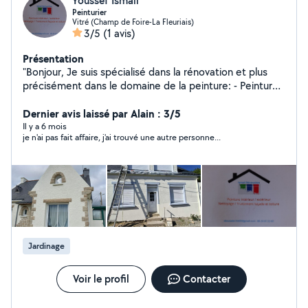
Youssef Ismail
Peinturier
Vitré (Champ de Foire-La Fleuriais)
3/5
(1 avis)
Présentation
"Bonjour, Je suis spécialisé dans la rénovation et plus
précisément dans le domaine de la peinture: - Peinture
intérieur / peinture extérieur - Nettoyage / Traitement
façade et toiture - Enduit / Taloche Le devis est gratuit
Dernier avis laissé par Alain : 3/5
et les conseils couleurs sont offerts. Je suis disponible
Il y a 6 mois
je n'ai pas fait affaire, j'ai trouvé une autre personne...
24h/24, n'hésitez pas à me contacter."
Jardinage
Voir le profil
Contacter