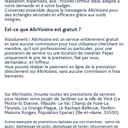
réalisation, expertises, avis : trouvez l'offreur idéal, adapté à
votre demande et à votre budget.
Conversez ensemble depuis la messagerie AlloVoisins pour
des échanges sécurisés et efficaces grâce aux outils
intégrés.
Est-ce que AlloVoisins est gratuit ?
Absolument ! AlloVoisins est un service entièrement gratuit
et sans aucune commission pour tout utilisateur cherchant un
membre, qu’il soit professionnel ou particulier, pour une
prestation de service ou une location de matériel. Payez
uniquement le prix de la prestation, fixé par vous,
demandeur, et l’offreur.
Vous pouvez réaliser le paiement en ligne de la prestation
directement sur AlloVoisins, sans aucune commission ni frais
bancaires.
Sur AlloVoisins, trouvez toutes les prestations de services
pour réaliser votre projet de Jardinier sur la ville de Vitré (La
Motte-St Etienne, Villaudin- Le Val, Champ de Foire-La
Fleuriais, La Grange-Plague, Le Rachapt-Bellevue, Pavillon-
Maisons Rouges, Population Eparse) (Ille-et-vilaine, 35500)
Autres exemples de prestations réalisées par nos membres : semis de
gazon, désherbage de jardin, désherbage de terrain, retournement de