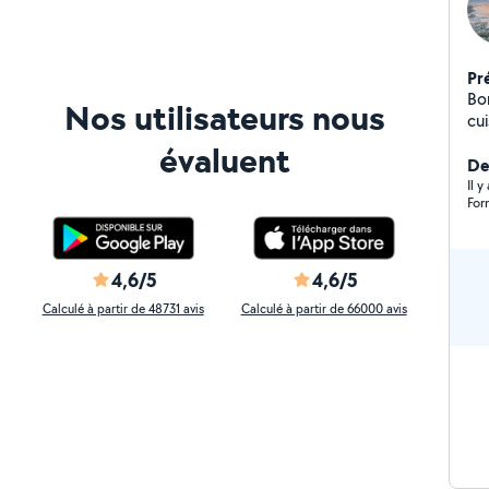
Pr
Bon
Nos utilisateurs nous
cuisinière, je s
me
évaluent
De
Il 
For
4,6/5
4,6/5
Calculé à partir de 48731 avis
Calculé à partir de 66000 avis