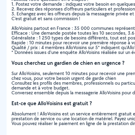
1. Postez votre demande : indiquez votre besoin en quelque
2. Recevez des réponses d’offreurs particuliers et professio
3. Echangez avec les offreurs depuis la messagerie privée et 
C’est gratuit et sans commission !
AlloVoisins partout en France : 35 000 communes représentées 
Efficace : Une demande postée toutes les 10 secondes, 3.6
Généraliste : 1 250 types de besoins différents, tout est poss
Rapide : 10 minutes pour recevoir une première réponse à 
Qualité / prix : 4 membres AlloVoisins sur 5* indiquent qu’All
* Données issues d’une enquête AlloVoisins réalisée sur un é
Vous cherchez un gardien de chien en urgence ?
Sur AlloVoisins, seulement 10 minutes pour recevoir une p
chez vous, pour votre besoin urgent de garde chien
Consultez les profils des membres, professionnels ou particuli
demande et à votre budget.
Conversez ensemble depuis la messagerie AlloVoisins pour de
Est-ce que AlloVoisins est gratuit ?
Absolument ! AlloVoisins est un service entièrement gratuit 
prestation de service ou une location de matériel. Payez uniq
Vous pouvez réaliser le paiement en ligne de la prestation di