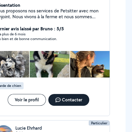
ésentation
us proposons nos services de Petsitter avec mon
njoint. Nous vivons à la ferme et nous sommes
ssionnés par les animaux et nous demandons qu'à
us aider et leur donner une dose de bonheur
rnier avis laissé par Bruno : 5/5
y a plus de 6 mois
s bien et de bonne communication.
rde de chien
Voir le profil
Contacter
Particulier
Lucie Ehrhard