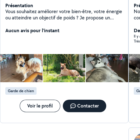
Présentation
Pr
Vous souhaitez améliorer votre bien-être, votre énergie
No
ou atteindre un objectif de poids ? Je propose un
co
accompagnement personnalisé en nutrition avec des
pa
programmes adaptés à chaque profil : perte de poids,
Aucun avis pour l'instant
vo
De
vitalité, prise de masse, rééquilibrage alimentaire Je
Il 
Trè
recherche également des personnes motivées pour
développer une activité indépendante dans le domaine
du bien-être. Aucune expérience nécessaire :
formation complète et accompagnement assurés.
Garde de chien
Ga
Voir le profil
Contacter