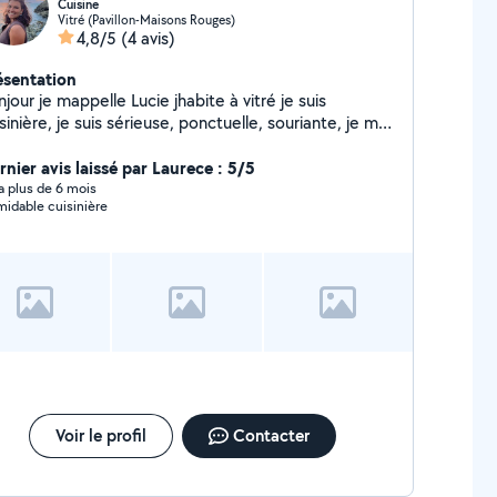
Cuisine
Vitré (Pavillon-Maisons Rouges)
4,8/5
(4 avis)
ésentation
jour je mappelle Lucie jhabite à vitré je suis
uis sérieuse, ponctuelle, souriante, je me
t donc à disposition pour rendre service
rnier avis laissé par Laurece : 5/5
y a plus de 6 mois
midable cuisinière
Voir le profil
Contacter