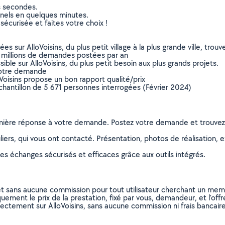
s secondes.
nnels en quelques minutes.
sécurisée et faites votre choix !
sur AlloVoisins, du plus petit village à la plus grande ville, tro
 millions de demandes postées par an
ible sur AlloVoisins, du plus petit besoin aux plus grands projets.
votre demande
oVoisins propose un bon rapport qualité/prix
chantillon de 5 671 personnes interrogées (Février 2024)
remière réponse à votre demande. Postez votre demande et trouve
ers, qui vous ont contacté. Présentation, photos de réalisation, exp
s échanges sécurisés et efficaces grâce aux outils intégrés.
et sans aucune commission pour tout utilisateur cherchant un membre
uement le prix de la prestation, fixé par vous, demandeur, et l’offr
rectement sur AlloVoisins, sans aucune commission ni frais bancaire