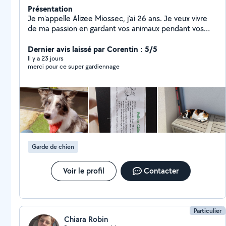
Présentation
Je m'appelle Alizee Miossec, j'ai 26 ans. Je veux vivre
de ma passion en gardant vos animaux pendant vos
vacance et weekend, chez vous.
Dernier avis laissé par Corentin : 5/5
Il y a 23 jours
merci pour ce super gardiennage
Garde de chien
Voir le profil
Contacter
Particulier
Chiara Robin