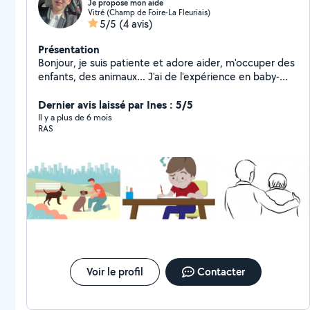
Je propose mon aide
Vitré (Champ de Foire-La Fleuriais)
5/5
(4 avis)
Présentation
Bonjour, je suis patiente et adore aider, m'occuper des
enfants, des animaux... J'ai de l'expérience en baby-
sitting, en animation pour personnes âgées, en garde
d'animaux, en aide aux ménages, aide à la personne.
Dernier avis laissé par Ines : 5/5
Il y a plus de 6 mois
RAS
Voir le profil
Contacter