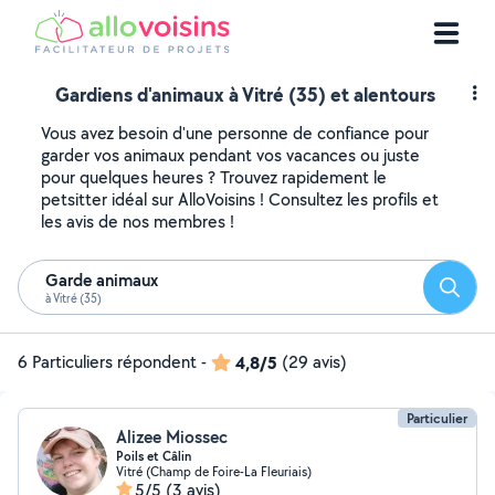
Gardiens d'animaux à Vitré (35) et alentours
Vous avez besoin d'une personne de confiance pour
garder vos animaux pendant vos vacances ou juste
pour quelques heures ? Trouvez rapidement le
petsitter idéal sur AlloVoisins ! Consultez les profils et
les avis de nos membres !
Garde animaux
Reche
à Vitré (35)
6 Particuliers répondent
-
4,8/5
(29 avis)
Particulier
Alizee Miossec
Poils et Câlin
Vitré (Champ de Foire-La Fleuriais)
5/5
(3 avis)