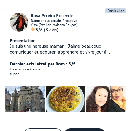
Particulier
Rosa Pereira Rosende
Dame a tout terrain. Proactive
Vitré (Pavillon-Maisons Rouges)
5/5
(3 avis)
Présentation
Je suis une hereuse maman , J'aime beaucoup
comuniquer et ecouter, apprendre et vivre jour á
jour.Bonjour, j'offre mon service et mon expérience pour
m'occuper des enfants, des personnes fragiles, des
Dernier avis laissé par Rom : 5/5
personnes âgées , aide ménagère, repassage. Motiver .
Il y a plus de 6 mois
super
Cours de espagnol ,manicure ,pédicure ,maquillage
,orientation familiale ,services. Je donne des cours de
espagnol ( langue maternelle) ,j'ai la pédagogie puisque
je suis Psychopédagogue, des années de expérience
vécus dans le milieu éducatif dans mon pays Venezuela,
double nationalité espagnole -venezuelienne.Orientation
a parents des adolescents, thérapies pour eux
,orientation familiale, accompagnement de situations
émotionnels del enfant, motivateure de nature.
Serviteur a l'écoute .