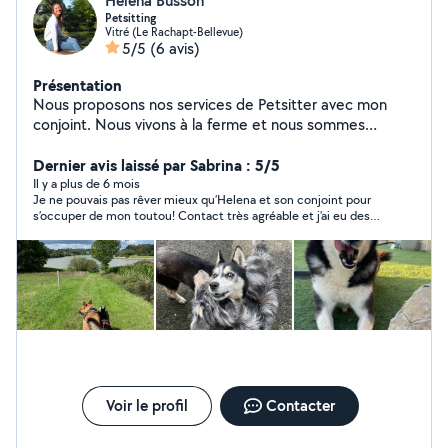
Helena Busson
Petsitting
Vitré (Le Rachapt-Bellevue)
5/5
(6 avis)
Présentation
Nous proposons nos services de Petsitter avec mon
conjoint. Nous vivons à la ferme et nous sommes
passionnés par les animaux et nous demandons qu'à
vous aider et leur donner une dose de bonheur
Dernier avis laissé par Sabrina : 5/5
Il y a plus de 6 mois
Je ne pouvais pas rêver mieux qu’Helena et son conjoint pour
s’occuper de mon toutou! Contact très agréable et j’ai eu des
nouvelles & des photos très régulièrement, il s’est fait un
nouveau copain et il a fait de belles balades, le top ! Merci
encore d’avoir pris soin de lui à la perfection! Je recommande
+++
Voir le profil
Contacter