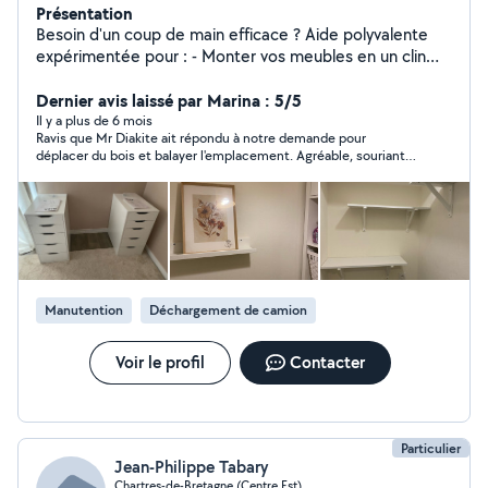
Présentation
Besoin d'un coup de main efficace ? Aide polyvalente
expérimentée pour : - Monter vos meubles en un clin
d'œil (IKEA, BUT, etc.), - Poser vos rideaux et stores sur
mesure, - Rénover vos murs (peinture intérieure), -
Dernier avis laissé par Marina : 5/5
Régler vos petits soucis de bricolage, - Entretenir votre
Il y a plus de 6 mois
Ravis que Mr Diakite ait répondu à notre demande pour
jardin (tonte, taille légère). Travail soigné, sans dégâts ni
déplacer du bois et balayer l'emplacement. Agréable, souriant
stress. Déplacement inclus sur Rennes et alentours
et très soigneux, c'est parfait. A l'occasion, nous referons appel
25km. Devis gratuit et réactivité !
à vous sans problème. Merci beaucoup !
Manutention
Déchargement de camion
Voir le profil
Contacter
Particulier
Jean-Philippe Tabary
Chartres-de-Bretagne (Centre Est)