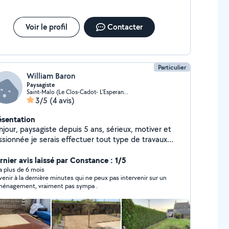
Voir le profil
Contacter
Particulier
William Baron
Paysagiste
Saint-Malo (Le Clos-Cadot- L'Esperance)
3/5
(4 avis)
ésentation
jour, paysagiste depuis 5 ans, sérieux, motiver et
ssionnée je serais effectuer tout type de travaux
sager de l'entretien à la création, et des petites
cole en tout genre.
rnier avis laissé par Constance : 1/5
y a plus de 6 mois
venir à la dernière minutes qui ne peux pas intervenir sur un
énagement, vraiment pas sympa .