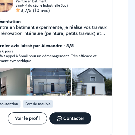
Peintre en bâtiment
Saint-Malo (Zone Industrielle Sud)
3,7/5
(10 avis)
ésentation
intre en bâtiment expérimenté, je réalise vos travaux
rénovation intérieure (peinture, petits travaux) et
ux aussi aider pour déménagement. Travail soigné et
pide
rnier avis laissé par Alexandre : 5/5
 a 6 jours
i fait appel à Smail pour un déménagement. Très efficace et
iment sympathique.
anutention
Port de meuble
Voir le profil
Contacter