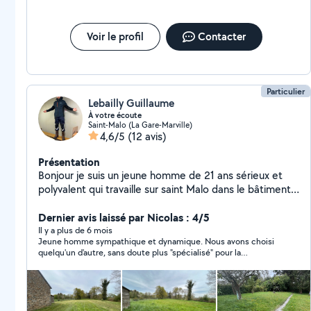
Voir le profil
Contacter
Particulier
Lebailly Guillaume
À votre écoute
Saint-Malo (La Gare-Marville)
4,6/5
(12 avis)
Présentation
Bonjour je suis un jeune homme de 21 ans sérieux et
polyvalent qui travaille sur saint Malo dans le bâtiment
en couverture et étanchéité. Vous pouvez me joindre
pour vos démoussages ou entretiens de toiture. Bonne
Dernier avis laissé par Nicolas : 4/5
expérience aussi en menuiserie et capable d'effectuer
Il y a plus de 6 mois
Jeune homme sympathique et dynamique. Nous avons choisi
d'autres travaux. Peux notamment s'occuper de vos
quelqu'un d'autre, sans doute plus "spécialisé" pour la
jardins et de vos déménagements.
rénovation de nos volets.