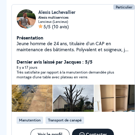
Particulier
Alexis Lechevallier
Alexis multiservices
Lancieux (Lancieux)
5/5
(10 avis)
Présentation
Jeune homme de 24 ans, titulaire d'un CAP en
maintenance des bâtiments. Polyvalent et soigneux, je
suis à l'aise aussi bien avec l'entretien des jardins que
les petits travaux du quotidien. Bien équipé en outils, je
Dernier avis laissé par Jacques : 5/5
mets mon savoir-faire à votre service pour vous aider
Il y a 17 jours
Très satisfaite par rapport à la manutention demandée plus
au mieux !
montage d’une table avec plateau en verre.
Manutention
Transport de canapé
Voir le profil
Contacter