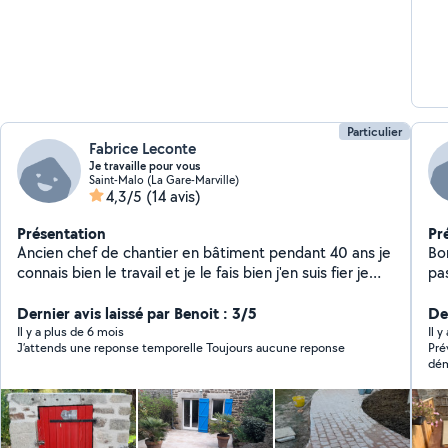
Particulier
Fabrice Leconte
Je travaille pour vous
Saint-Malo (La Gare-Marville)
4,3/5
(14 avis)
Présentation
Pr
Ancien chef de chantier en bâtiment pendant 40 ans je
Bon
connais bien le travail et je le fais bien j'en suis fier je
pa
touché un peu dans mon domaine+ peinture intérieur.
pay
Dernier avis laissé par Benoit : 3/5
bri
De
Il y a plus de 6 mois
Il 
J’attends une reponse temporelle Toujours aucune reponse
Pré
dém