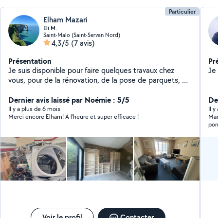
Particulier
Elham Mazari
Eli M.
Saint-Malo (Saint-Servan Nord)
4,3/5
(7 avis)
Présentation
Pr
Je suis disponible pour faire quelques travaux chez
vous, pour de la rénovation, de la pose de parquets, de
la peinture, Je suis également disponible si vous le
souhaitez pour des déménagements. N'hésitez pas à
Dernier avis laissé par Noémie : 5/5
De
me contacter pour plus d'informations :)
Il y a plus de 6 mois
Il y
Merci encore Elham! A l'heure et super efficace !
Mar
pon
Voir le profil
Contacter