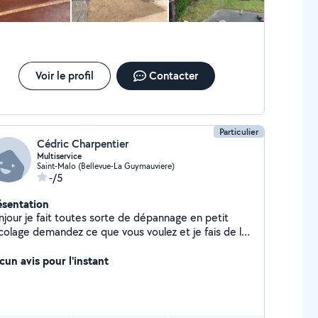
Voir le profil
Contacter
Particulier
Cédric Charpentier
Multiservice
Saint-Malo (Bellevue-La Guymauviere)
-/5
ésentation
njour je fait toutes sorte de dépannage en petit
icolage demandez ce que vous voulez et je fais de l
paces vert
cun avis pour l'instant