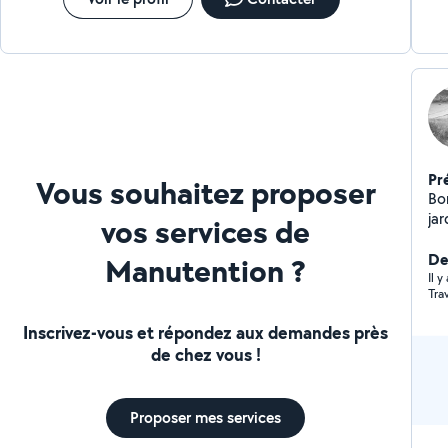
Pr
Vous souhaitez proposer
Bonjour A votre serv
ja
vos services de
sec
dinard. N'hésitez pas
De
Manutention ?
Il 
Trav
Inscrivez-vous et répondez aux demandes près
de chez vous !
Proposer mes services