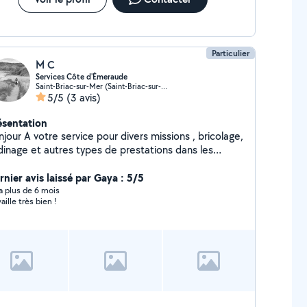
Particulier
M C
Services Côte d'Émeraude
Saint-Briac-sur-Mer (Saint-Briac-sur-Mer)
5/5
(3 avis)
ésentation
ice pour divers missions , bricolage,
rdinage et autres types de prestations dans les
teurs lancieux, saint briac sur mer, saint lunaire,
 à me contacter afin de répondre
rnier avis laissé par Gaya : 5/5
a vos attentes. Bonne journée
y a plus de 6 mois
aille très bien !