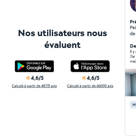
Pr
Pe
Nos utilisateurs nous
de 
pe
évaluent
ra
De
Il y
J'a
vra
4,6/5
4,6/5
Calculé à partir de 48731 avis
Calculé à partir de 66000 avis
M