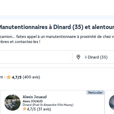
anutentionnaires à Dinard (35) et alentou
 camion... faites appel à un manutentionnaire à proximité de chez v
embres et contactez-les !
à
nt
-
4,7/5
(400 avis)
Particulier
Alexis Jouaud
Alexis JOUAUD
Dinard (Pival-St Alexandre-Ville Mauny)
4,7/5
(31 avis)