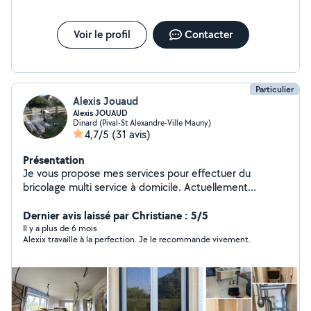
Voir le profil
Contacter
Particulier
Alexis Jouaud
Alexis JOUAUD
Dinard (Pival-St Alexandre-Ville Mauny)
4,7/5
(31 avis)
Présentation
Je vous propose mes services pour effectuer du
bricolage multi service à domicile. Actuellement
mécanicien et électricien dans le domaine de
l'aéronautique, et également féru de bricolage, je
Dernier avis laissé par Christiane : 5/5
saurais mettre à profit ma rigueur et mes compétences
Il y a plus de 6 mois
Alexix travaille à la perfection. Je le recommande vivement.
manuelles. Services: -Montage meubles, créations
petits mobiliers type étagères/dressing -
Réparations/installation plomberie ou électricité -
isolation/placo -Peinture intérieur/extérieur -
Aménagements extérieurs -démolition -travaux avec