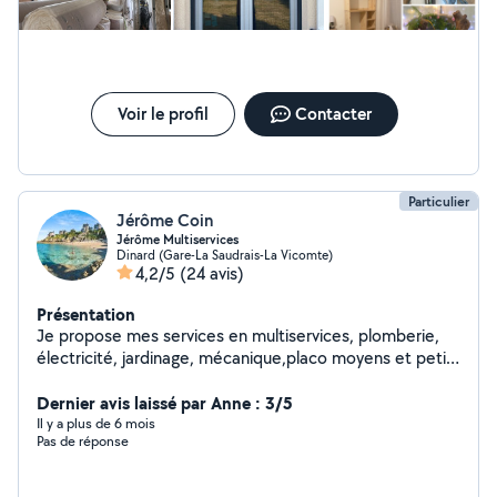
engins type mini pelle -Travaux Maçonnerie (bétonnière,
échafaudage) -petits travaux couverture, ramonage,
changement ardoise nettoyage gouttières etc -
Evacuation gravats, déchetterie, retraits matériaux,
transports volumineux -Élagage/Abattage arbres -Taille
Haies/tonte pelouse -nettoyage haute pression karcher
Voir le profil
Contacter
-Sorties en mer pêche ou promenade -Mises a l'eau
bateau, entretient -Entretient voiture, bateau, jet ski,
cyclos ,vélos etc Loc outillage N'hésitez pas à me
contacter pour toute autre demande
Particulier
Jérôme Coin
Jérôme Multiservices
Dinard (Gare-La Saudrais-La Vicomte)
4,2/5
(24 avis)
Présentation
Je propose mes services en multiservices, plomberie,
électricité, jardinage, mécanique,placo moyens et petits
travaux en tout genres.
Dernier avis laissé par Anne : 3/5
Il y a plus de 6 mois
Pas de réponse