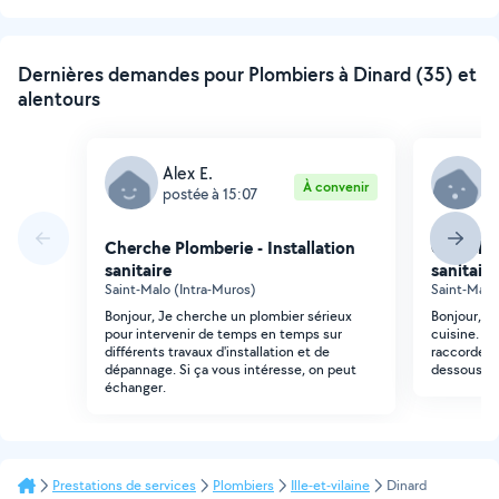
Dernières demandes pour Plombiers à Dinard (35) et
alentours
Alex E.
D
À convenir
postée à 15:07
p
Cherche Plomberie - Installation
Cherche 
sanitaire
sanitaire
Saint-Malo (Intra-Muros)
Saint-Malo
Bonjour, Je cherche un plombier sérieux
Bonjour, j'
pour intervenir de temps en temps sur
cuisine. Le
différents travaux d'installation et de
raccordé a
dépannage. Si ça vous intéresse, on peut
dessous.
échanger.
Prestations de services
Plombiers
Ille-et-vilaine
Dinard