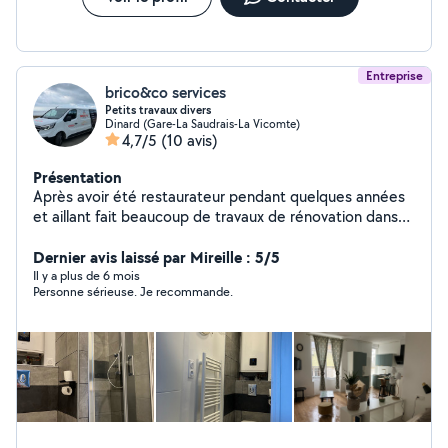
Entreprise
brico&co services
Petits travaux divers
Dinard (Gare-La Saudrais-La Vicomte)
4,7/5
(10 avis)
Présentation
Après avoir été restaurateur pendant quelques années
et aillant fait beaucoup de travaux de rénovation dans
mon restaurant. J'ai appris et apprécier ce métier.. J'ai
pour habitude de travailler proprement avec des
Dernier avis laissé par Mireille : 5/5
finitions les meilleures possibles.. Ma vision de cette
Il y a plus de 6 mois
Personne sérieuse. Je recommande.
activité est de travailler comme si c'était pour moi.