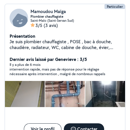
Particulier
Mamoudou Maïga
Plombier chauffagiste
Saint-Malo (Saint-Servan Sud)
3/5
(3 avis)
Présentation
Je suis plombier chauffagiste , POSE , bac à douche,
chaudière, radiateur, WC, cabine de douche, évier,
lavabo, entretien, chaudière , baignoire, receveur de
douche.
Dernier avis laissé par Genevieve : 3/5
Il y a plus de 6 mois
intervention rapide, mais pas de réponse pour le réglage
nécessaire après intervention , malgré de nombreux rappels
Voir le profil
Contacter