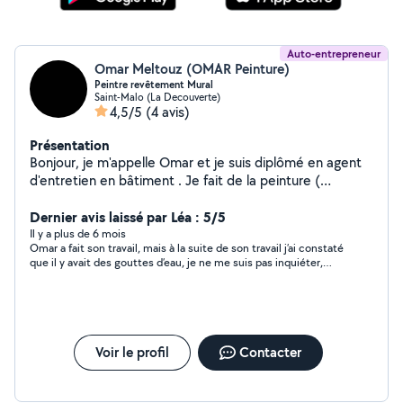
Auto-entrepreneur
Omar Meltouz (OMAR Peinture)
Peintre revêtement Mural
Saint-Malo (La Decouverte)
4,5/5
(4 avis)
Présentation
Bonjour, je m'appelle Omar et je suis diplômé en agent
d'entretien en bâtiment . Je fait de la peinture (
tapisserie , enduit, toile de verre ) , du bricolage , de la
plomberie , de l'électricité, de la petite menuiserie et du
Dernier avis laissé par Léa : 5/5
montage et réparation de meuble . Cela fait maintenant
Il y a plus de 6 mois
Omar a fait son travail, mais à la suite de son travail j’ai constaté
10 ans que je suis dans le domaine de toutes ces
que il y avait des gouttes d’eau, je ne me suis pas inquiéter,
disciplines . Je suis une personne sérieuse et minutieuse
mais deux semaines après les gouttes d’eau continue toujours,
je lui ai écrit et j’ai pas eu de réponse.
Voir le profil
Contacter