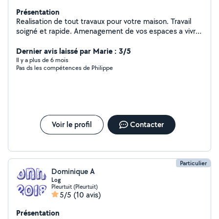
Présentation
Realisation de tout travaux pour votre maison. Travail
soigné et rapide. Amenagement de vos espaces a vivre
etc. Pour les exterieurs jardin etc .creation sur demande
d objet deco a vos couleurs et vos idees. Luminaires
Dernier avis laissé par Marie : 3/5
miroir etc
Il y a plus de 6 mois
Pas ds les compétences de Philippe
Voir le profil
Contacter
Particulier
Dominique A
Log
Pleurtuit (Pleurtuit)
5/5
(10 avis)
Présentation