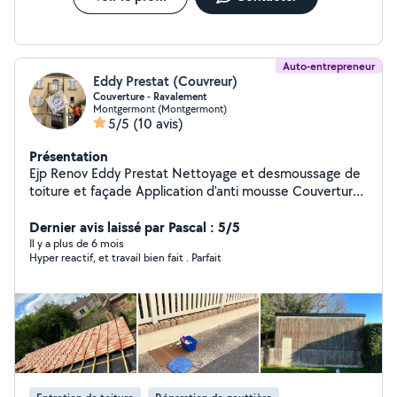
Auto-entrepreneur
Eddy Prestat (Couvreur)
Couverture - Ravalement
Montgermont (Montgermont)
5/5
(10 avis)
Présentation
Ejp Renov Eddy Prestat Nettoyage et desmoussage de
toiture et façade Application d'anti mousse Couverture
Remplacement et réparation d'ardoise , faîtière et tuiles
, recherche de fuites , application de résine et
Dernier avis laissé par Pascal : 5/5
Hydrofuge Nettoyage et réparation de gouttière
Il y a plus de 6 mois
Hyper reactif, et travail bien fait . Parfait
Ravalement Ravalement de façade, peintre en bâtiment
, reprisse de fissure , rénovation intérieur