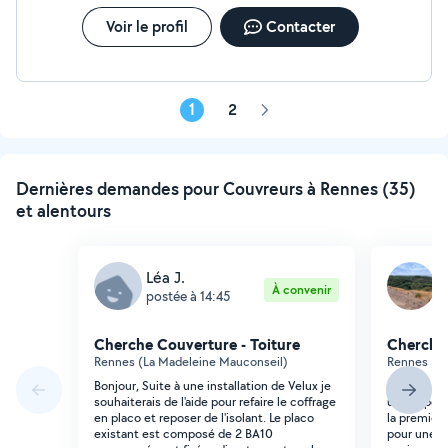
Voir le profil
Contacter
1
2
Page
suivante
Dernières demandes pour Couvreurs à Rennes (35)
et alentours
Léa J.
H
À convenir
postée à 14:45
p
Cherche Couverture - Toiture
Cherche 
Rennes (La Madeleine Mauconseil)
Rennes (Sa
Bonjour, Suite à une installation de Velux je
Bonjour, j'
souhaiterais de l'aide pour refaire le coffrage
une experti
en placo et reposer de l'isolant. Le placo
la première
existant est composé de 2 BA10
pour une V