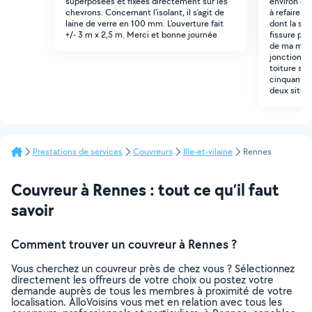
superposées et fixées directement sur les
environ de
chevrons. Concernant l'isolant, il s'agit de
à refaire l
laine de verre en 100 mm. L'ouverture fait
dont la so
+/- 3 m x 2,5 m. Merci et bonne journée
fissure parc
de ma maiso
jonction en
toiture sec
cinquantain
deux situa
Prestations de services
Couvreurs
Ille-et-vilaine
Rennes
Couvreur à Rennes : tout ce qu’il faut
savoir
Comment trouver un couvreur à Rennes ?
Vous cherchez un couvreur près de chez vous ? Sélectionnez
directement les offreurs de votre choix ou postez votre
demande auprès de tous les membres à proximité de votre
localisation. AlloVoisins vous met en relation avec tous les