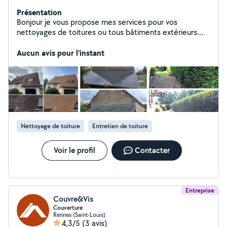
Présentation
Bonjour je vous propose mes services pour vos
nettoyages de toitures ou tous bâtiments extérieurs
Petits travaux extérieurs ( taillage de haie,tonte de
pelouse, petit muret...) Travail soigné et intervention
Aucun avis pour l'instant
rapide si besoin. Devis gratuit Je reste à disposition
pour tous renseignements
Nettoyage de toiture
Entretien de toiture
Voir le profil
Contacter
Entreprise
Couvre&Vis
Couverture
Rennes (Saint-Louis)
4,3/5
(3 avis)