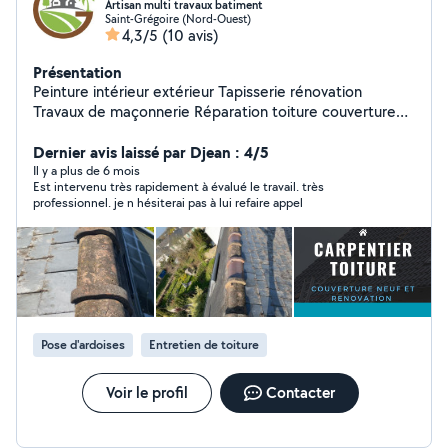
Artisan multi travaux batiment
Saint-Grégoire (Nord-Ouest)
4,3/5
(10 avis)
Présentation
Peinture intérieur extérieur Tapisserie rénovation
Travaux de maçonnerie Réparation toiture couverture
Isolation étanchéité Travaux d'espace vert taille élagage
Dernier avis laissé par Djean : 4/5
Il y a plus de 6 mois
Est intervenu très rapidement à évalué le travail. très
professionnel. je n hésiterai pas à lui refaire appel
Pose d'ardoises
Entretien de toiture
Voir le profil
Contacter