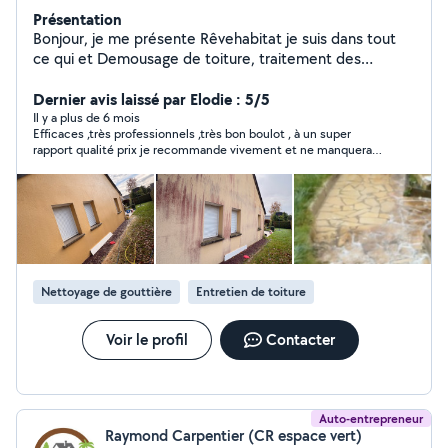
Présentation
Bonjour, je me présente Rêvehabitat je suis dans tout
ce qui et Demousage de toiture, traitement des
façades pignon, dallage muret jeune, indépendant à
votre service pour l'avancement de mon départ je fais
Dernier avis laissé par Elodie : 5/5
des facilités de paiement et des devis gratuit
Il y a plus de 6 mois
Efficaces ,très professionnels ,très bon boulot , à un super
rapport qualité prix je recommande vivement et ne manquerait
pas d en parler a mes contacts
Nettoyage de gouttière
Entretien de toiture
Voir le profil
Contacter
Auto-entrepreneur
Raymond Carpentier (CR espace vert)