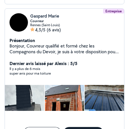
Entreprise
Gaspard Marie
Couvreur
Rennes (Saint-Louis)
4,3/5
(6 avis)
Présentation
Bonjour, Couvreur qualifié et formé chez les
Compagnons du Devoir, je suis à votre disposition pour
tous types de travaux de couverture : pose de Velux,
entretien et traitement de toiture, installation de
Dernier avis laissé par Alexis : 5/5
gouttières, désamiantage, ainsi que la réalisation de
Il y a plus de 6 mois
super avis pour ma toiture
couvertures en ardoise, tuiles et zinc. J'étudie toutes
vos demandes avec attention et vous propose des
solutions adaptées à vos besoins. N'hésitez pas à me
contacter !