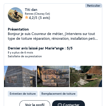
Particulier
Titi dan
Rennes (Cleunay Est)
4,2/5
(5 avis)
Présentation
Bonjour je suis Couvreur de métier, j'interviens sur tout
type de toiture réparation, rénovation, installation petit
travaux de maçonnerie et démolition au plaisir de
travailler avec vous ! Pour vous !
Dernier avis laissé par Marie*ange : 5/5
Il y a plus de 6 mois
Satisfaite de sa prestation
Entretien de toiture
Remplacement de toiture
Voir le profil
Contacter