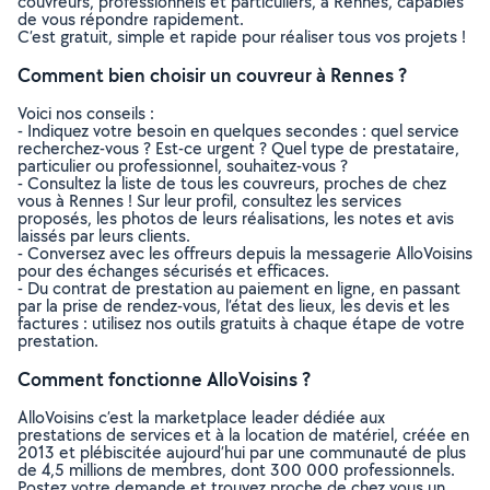
couvreurs, professionnels et particuliers, à Rennes, capables
de vous répondre rapidement.
C’est gratuit, simple et rapide pour réaliser tous vos projets !
Comment bien choisir un couvreur à Rennes ?
Voici nos conseils :
- Indiquez votre besoin en quelques secondes : quel service
recherchez-vous ? Est-ce urgent ? Quel type de prestataire,
particulier ou professionnel, souhaitez-vous ?
- Consultez la liste de tous les couvreurs, proches de chez
vous à Rennes ! Sur leur profil, consultez les services
proposés, les photos de leurs réalisations, les notes et avis
laissés par leurs clients.
- Conversez avec les offreurs depuis la messagerie AlloVoisins
pour des échanges sécurisés et efficaces.
- Du contrat de prestation au paiement en ligne, en passant
par la prise de rendez-vous, l’état des lieux, les devis et les
factures : utilisez nos outils gratuits à chaque étape de votre
prestation.
Comment fonctionne AlloVoisins ?
AlloVoisins c’est la marketplace leader dédiée aux
prestations de services et à la location de matériel, créée en
2013 et plébiscitée aujourd’hui par une communauté de plus
de 4,5 millions de membres, dont 300 000 professionnels.
Postez votre demande et trouvez proche de chez vous un