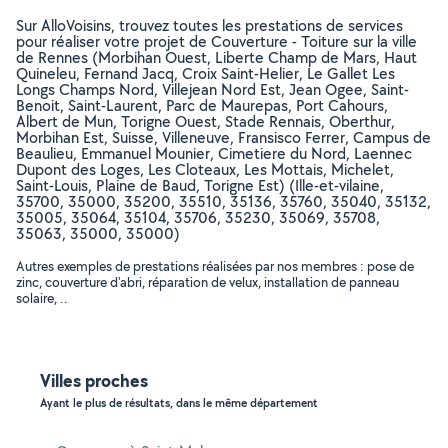
Sur AlloVoisins, trouvez toutes les prestations de services
pour réaliser votre projet de Couverture - Toiture sur la ville
de Rennes (Morbihan Ouest, Liberte Champ de Mars, Haut
Quineleu, Fernand Jacq, Croix Saint-Helier, Le Gallet Les
Longs Champs Nord, Villejean Nord Est, Jean Ogee, Saint-
Benoit, Saint-Laurent, Parc de Maurepas, Port Cahours,
Albert de Mun, Torigne Ouest, Stade Rennais, Oberthur,
Morbihan Est, Suisse, Villeneuve, Fransisco Ferrer, Campus de
Beaulieu, Emmanuel Mounier, Cimetiere du Nord, Laennec
Dupont des Loges, Les Cloteaux, Les Mottais, Michelet,
Saint-Louis, Plaine de Baud, Torigne Est) (Ille-et-vilaine,
35700, 35000, 35200, 35510, 35136, 35760, 35040, 35132,
35005, 35064, 35104, 35706, 35230, 35069, 35708,
35063, 35000, 35000)
Autres exemples de prestations réalisées par nos membres : pose de
zinc, couverture d'abri, réparation de velux, installation de panneau
solaire, ..
Villes proches
Ayant le plus de résultats, dans le même département