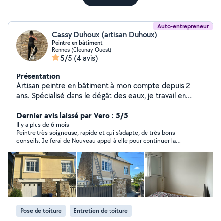
Auto-entrepreneur
Cassy Duhoux (artisan Duhoux)
Peintre en bâtiment
Rennes (Cleunay Ouest)
5/5
(4 avis)
Présentation
Artisan peintre en bâtiment à mon compte depuis 2
ans. Spécialisé dans le dégât des eaux, je travail en
sous-traitance avec les compagnies d'assurance
Peinture intérieur et extérieur, neuf ou rénovation Je
Dernier avis laissé par Vero : 5/5
suis soigneuse et organisée. Devis gratuit
Il y a plus de 6 mois
Peintre très soigneuse, rapide et qui s'adapte, de très bons
conseils. Je ferai de Nouveau appel à elle pour continuer la
rénovation de ma maison
Pose de toiture
Entretien de toiture