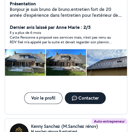
Présentation
Bonjour je suis bruno de bruno.entretien fort de 20
année d'expérience dans l'entretien pour l'extérieur de
votre maison possède un savoir-faire et des outils
adaptés pour des intervention simple et rapide en toute
Dernier avis laissé par Anne Marie : 2/5
sécurité Vous pouvez me contacter je serai ravi
Il y a plus de 6 mois
Cette Personne a proposé ses services mais, n'est pas venu au
d'intervenir chez vous cordialement Bruno de Bruno
RDV fixé m'a appelé par la suite et devait regarder son planning
Entretien
et, pas de nouvelle depuis plus de 8 jours. Si pas intéressé, on
le dit franchement.
Voir le profil
Contacter
Auto-entrepreneur
Kenny Sanchez (M.Sanchez rénov)
M.sanchez rénove & entretient