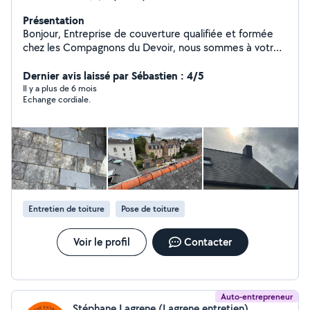
Présentation
Bonjour, Entreprise de couverture qualifiée et formée
chez les Compagnons du Devoir, nous sommes à votre
disposition pour vos travaux de couverture : pose de
Velux, entretien et traitement de toiture, installation de
Dernier avis laissé par Sébastien : 4/5
gouttières, désamiantage, ainsi que la réalisation de
Il y a plus de 6 mois
Echange cordiale.
couvertures en ardoise, tuiles et zinc. N'hésitez pas à
nous contacter !
Entretien de toiture
Pose de toiture
Voir le profil
Contacter
Auto-entrepreneur
Stéphane Lagrene (Lagrene entretien)