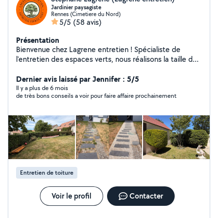
Jardinier paysagiste
Rennes (Cimetiere du Nord)
5/5
(58 avis)
Présentation
Bienvenue chez Lagrene entretien ! Spécialiste de
l'entretien des espaces verts, nous réalisons la taille de
haies, l'élagage, l'abattage, le débroussaillage, la tonte
et l'entretien de jardins. Nos équipes interviennent à
Dernier avis laissé par Jennifer : 5/5
Rennes et dans toute l'Ille-et-Vilaine 35 ainsi qu'en
Il y a plus de 6 mois
de très bons conseils a voir pour faire affaire prochainement
Seine-et-Marne 77 Travail soigné, devis gratuit et
intervention rapide.
Entretien de toiture
Voir le profil
Contacter