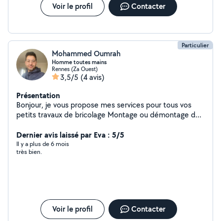
Voir le profil
Contacter
Particulier
Mohammed Oumrah
Homme toutes mains
Rennes (Za Ouest)
3,5/5
(4 avis)
Présentation
Bonjour, je vous propose mes services pour tous vos
petits travaux de bricolage Montage ou démontage de
tous types de meubles, Fixation tableaux, étageres,
barres de rideaux, support TV Pose de lustre et
Dernier avis laissé par Eva : 5/5
appliques Changement interrupteurs et prises, poignées
Il y a plus de 6 mois
très bien.
porte, serrures Pose parquet, lavabo, mitigeur Peinture
Commandez, faites vous livrer et moi j'interviens très
rapidement pour réaliser la pose N'hésitez pas à me
contacter pour toute autre demande.
Voir le profil
Contacter