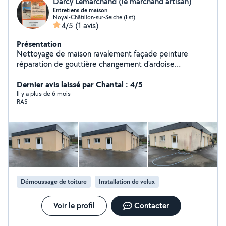
Darcy Lemarchand (le marchand artisan)
Entretiens de maison
Noyal-Châtillon-sur-Seiche (Est)
4/5
(1 avis)
Présentation
Nettoyage de maison ravalement façade peinture
réparation de gouttière changement d'ardoise
nettoyage muret terrasses peinture résine toiture
démoussage de toiture et traitement d'Alep 2100
Dernier avis laissé par Chantal : 4/5
changement de faîtage déplacement et devis gratuit,
Il y a plus de 6 mois
RAS
redonner une seconde vie à votre maison Et à temps
perdu, je fais les gros débarras, avec un gros camion,
volume l2h2 plus remorque si vous avez besoin de mes
services, n'hésitez pas à me contacter par SMS ou par
téléphoner
Démoussage de toiture
Installation de velux
Voir le profil
Contacter