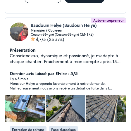
Auto-entrepreneur
Baudouin Helye (Baudouin Helye)
Menuisier / Couvreur
Cesson-Sévigné (Cesson-Sévigné CENTRE)
4,7/5
(23 avis)
Présentation
Consciencieux, dynamique et passionné, je m'adapte à
chaque chantier. Fraîchement à mon compte après 15
ans dans le BTP en France et à l'étranger, votre projet
sera un défi, que nous remporterons ensemble.
Dernier avis laissé par Elvire : 5/5
Il y a 5 mois
Monsieur Helye a répondu favorablement à notre demande.
Malheureusement nous avons repéré un début de fuite dans le
grenier et avec cette météo très pluvieuse nous avons par
conséquent eu recours aux services d'un confrère qui était
disponible plus tôt.
Entretien de toiture
Pose d'ardoises