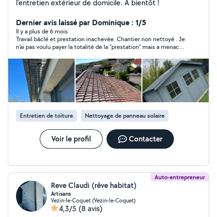
l'entretien extérieur de domicile. À bientôt !
Dernier avis laissé par Dominique : 1/5
Il y a plus de 6 mois
Travail bâclé et prestation inachevée. Chantier non nettoyé . Je
n'ai pas voulu payer la totalité de la "prestation" mais a menacé
d'enlever les plaques posées!
Entretien de toiture
Nettoyage de panneau solaire
Voir le profil
Contacter
Auto-entrepreneur
Reve Claudi (rêve habitat)
Artisans
Vezin-le-Coquet (Vezin-le-Coquet)
4,3/5
(8 avis)