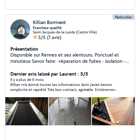
Particulier
Killian Borrivent
Etancheur qualifié
Saint-Jacques-de-la-Lande (Centre Ville)
5/5
(1 avis)
Présentation
Disponible sur Rennes et ses alentours. Ponctuel et
minutieux Savoir faire: -réparation de fuites - isolation -
couvertines -dalles sur plots -Étanchéité bitumeuse /
PVC -nettoyage et entretien toit-terrasse et toiture (en
Dernier avis laissé par Laurent : 5/5
ardoise) -étanchéité liquide ( flashing ) -pose et fixation
Il y a plus de 6 mois
Killian m'a donné toutes les informations dont j'avais besoin
d'une terrasse bois
simplicité et rapidité Très bon contact, agréable. Entièrement
satisfait Je recommande