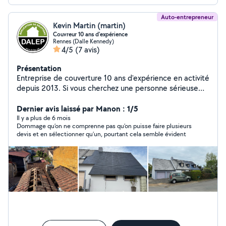
Auto-entrepreneur
Kevin Martin (martin)
Couvreur 10 ans d'expérience
Rennes (Dalle Kennedy)
4/5
(7 avis)
Présentation
Entreprise de couverture 10 ans d'expérience en activité
depuis 2013. Si vous cherchez une personne sérieuse
pour vos travaux de couverture, intervention d'urgence
sur toiture, fuite, faites confiance à un vrai professionnel
Dernier avis laissé par Manon : 1/5
pour tout entretien de toiture, Nettoyage façade,
Il y a plus de 6 mois
Dommage qu’on ne comprenne pas qu’on puisse faire plusieurs
peinture extérieur intérieur
devis et en sélectionner qu’un, pourtant cela semble évident