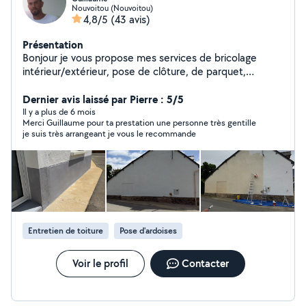
Nouvoitou (Nouvoitou)
4,8/5
(43 avis)
Présentation
Bonjour je vous propose mes services de bricolage
intérieur/extérieur, pose de clôture, de parquet,
création de terrasse, nettoyage de terrasse. Je travail
dans le bâtiment depuis 15ans. N'hésitez pas si vous
Dernier avis laissé par Pierre : 5/5
avez plus de questions A bientôt
Il y a plus de 6 mois
Merci Guillaume pour ta prestation une personne très gentille
je suis très arrangeant je vous le recommande
Entretien de toiture
Pose d'ardoises
Voir le profil
Contacter