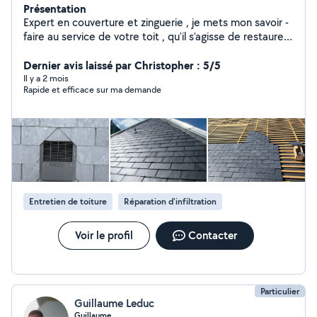
Présentation
Expert en couverture et zinguerie , je mets mon savoir -
faire au service de votre toit , qu'il s'agisse de restaurer
le charme de l'ardoise ou de poser du zinc avec la
précision du joint debout. De la conception de projets
Dernier avis laissé par Christopher : 5/5
neufs à la rénovation technique , j'assure l'étanchéité et
Il y a 2 mois
Rapide et efficace sur ma demande
l'esthétique de votre habitat avec des matériaux
durables et une pose rigoureuse. Mon objectif est
d'allier technicité artisanale et finitions soignées pour
protéger votre patrimoine durablement .
Entretien de toiture
Réparation d'infiltration
Voir le profil
Contacter
Particulier
Guillaume Leduc
Guillaume