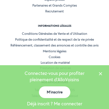
Partenaires et Grands Comptes
Recrutement
INFORMATIONS LÉGALES
Conditions Générales de Vente et d'Utilisation
Politique de confidentialité et de respect de la vie privée
Référencement, classement des annonces et contrôle des avis
Mentions légales
Cookies
Location de matériel
Prestation de services
Connectez-vous pour profiter
pleinement d'AlloVoisins
NOS APPLICATIONS
Télécharger l’application iOS
M'inscrire
Télécharger l’application Android
Déjà inscrit ? Me connecter