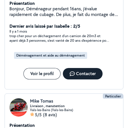
Présentation
Bonjour, Déménageur pendant 16ans, j'évalue
rapidement de cubage. De plus, je fait du montage de
meubles, notamment des cuisines équipées, de la
peinture, de la tapisserie, nettoyage extérieur,
Dernier avis laissé par Isabelle : 2/5
préparation et entretien du jardin, sérieux et attentif à
Il y a 1 mois
trop cher pour un déchargement d'un camion de 20m3 et
toutes les demandes.
ayant déjà 3 personnes, s'est vanté de 20 ans d'expérience pour
justifier son prix
Déménagement et aide au déménagement
Voir le profil
Contacter
Particulier
Mike Tomas
Livraison , manutention
Vals-les-Bains (Vals-les-Bains)
5/5
(8 avis)
Présentation