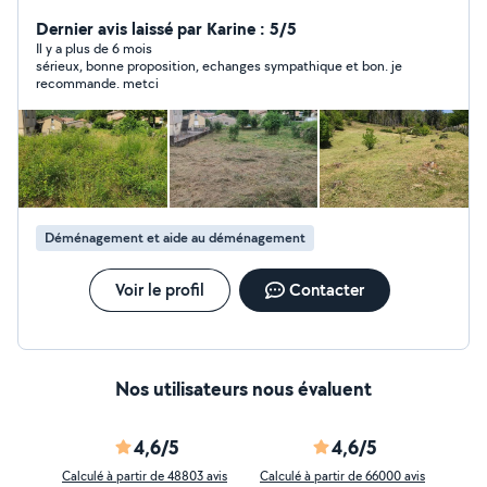
Électricité générale : Maison neuve ou rénovation
électrique ainsi que dépannage d'urgence. Entretien des
Dernier avis laissé par Karine : 5/5
espaces verts (taille de haie, tonte, débroussaillage,
Il y a plus de 6 mois
sérieux, bonne proposition, echanges sympathique et bon. je
élagage de petit arbres, etc.) Multi-service (pose de
recommande. metci
parquet, pose de cuisine, placo, plâtres, peinture, etc.)
N'hésitez pas à me joindre et à me parler de vos projets
!
Déménagement et aide au déménagement
Voir le profil
Contacter
Nos utilisateurs nous évaluent
4,6/5
4,6/5
Calculé à partir de 48803 avis
Calculé à partir de 66000 avis