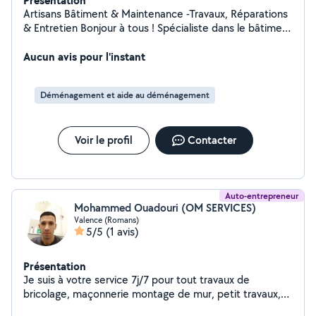
Présentation
Artisans Bâtiment & Maintenance -Travaux, Réparations
& Entretien Bonjour à tous ! Spécialiste dans le bâtiment
et la maintenance générale, je mets mes compétences
et mon savoir-faire à votre service pour tous vos
Aucun avis pour l'instant
besoins de rénovation, d' aménagement ou de
dépannage au quotidien.
Déménagement et aide au déménagement
Voir le profil
Contacter
Auto-entrepreneur
Mohammed Ouadouri (OM SERVICES)
Valence (Romans)
5/5
(1 avis)
Présentation
Je suis à votre service 7j/7 pour tout travaux de
bricolage, maçonnerie montage de mur, petit travaux,
pose de carrelage terrasse salle de bain Peinture