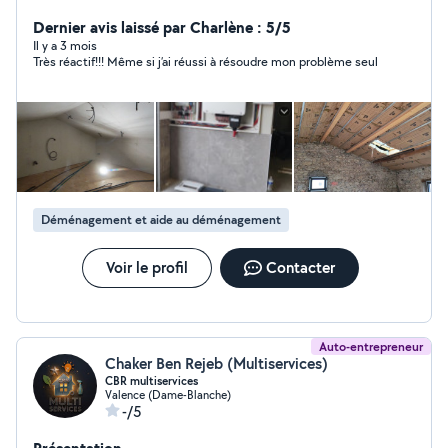
corps de métiers, si je ne suis pas capable d'accomplir
une tâche je vous le dirais tout de suite, aucun travail ne
Dernier avis laissé par Charlène : 5/5
sera laisser à moitié. Travail soigner et chantier propre
Il y a 3 mois
Très réactif!!! Même si j’ai réussi à résoudre mon problème seul
garantie.
Déménagement et aide au déménagement
Voir le profil
Contacter
Auto-entrepreneur
Chaker Ben Rejeb (Multiservices)
CBR multiservices
Valence (Dame-Blanche)
-/5