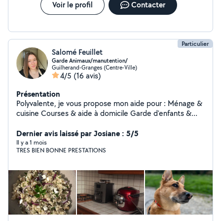
Voir le profil
Contacter
Particulier
Salomé Feuillet
Garde Animaux/manutention/
Guilherand-Granges (Centre-Ville)
4/5
(16 avis)
Présentation
Polyvalente, je vous propose mon aide pour : Ménage &
cuisine Courses & aide à domicile Garde d'enfants &
aide aux devoirs Garde d'animaux Nettoyage de voiture
& garage Jardinage & petits bricolages Créations de
Dernier avis laissé par Josiane : 5/5
flyers Créations CV Mon mari est également polyvalent;
Il y a 1 mois
TRES BIEN BONNE PRESTATIONS
aide au déménagement, mécanique, Nettoyage
Véhicules en profondeur et bricolage ect Sérieuse,
ponctuelle et à l'écoute. Tarifs accessibles Contactez-
moi dès maintenant ! PS: Je n'interviens plus chez les
hommes, uniquement femmes.