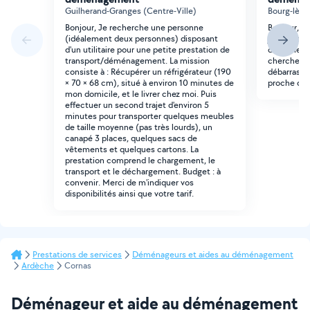
Guilherand-Granges (Centre-Ville)
Bourg-lès-
Bonjour, Je recherche une personne
Bonjour, j'
(idéalement deux personnes) disposant
jeter pas 
d'un utilitaire pour une petite prestation de
deux meubl
transport/déménagement. La mission
cherche u
consiste à : Récupérer un réfrigérateur (190
débarrassé
× 70 × 68 cm), situé à environ 10 minutes de
proche de 
mon domicile, et le livrer chez moi. Puis
effectuer un second trajet d'environ 5
minutes pour transporter quelques meubles
de taille moyenne (pas très lourds), un
canapé 3 places, quelques sacs de
vêtements et quelques cartons. La
prestation comprend le chargement, le
transport et le déchargement. Budget : à
convenir. Merci de m'indiquer vos
disponibilités ainsi que votre tarif.
Prestations de services
Déménageurs et aides au déménagement
Ardèche
Cornas
Déménageur et aide au déménagement