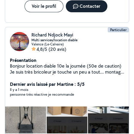
Voir le profil
Contacter
Particulier
Richard Ndjock Mayi
Multi services/location diable
Valence (Le-Calvaire)
4,8/5
(20 avis)
Présentation
Bonjour location diable 10e la journée (50e de caution)
Je suis très bricoleur je touche un peu a tout... montage
meubles en kit petite carosserie /mécanique réparation
et entretien auto plaquettes de freins vidange pneus
Dernier avis laissé par Martine : 5/5
polissage phares ... vélos trottinette réparation Petite
Il y a 1 mois
personne très réactive je recommande
couture à la machine Aide au déménagement et
manutention Étudie toutes propositions Disponible
rapidement même les week-ends Valence et environs
Petits prix