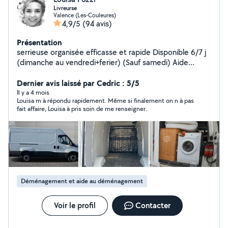
Livreurse
Valence (Les-Couleures)
4,9/5
(94 avis)
Présentation
serrieuse organisée efficasse et rapide Disponible 6/7 j
(dimanche au vendredi+ferier) (Sauf samedi) Aide
ponctuelle selon besoins. Intervention autour de
Valence. Périmètre j'usqu a 30klm de valence. + d'infos
Dernier avis laissé par Cedric : 5/5
et frais à convenir par téléphone Possible de venir a
Il y a 4 mois
Louisa m à répondu rapidement. Même si finalement on n à pas
plusieurs si besoins pour l aide au déménagement...
fait affaire, Louisa à pris soin de me renseigner.
Déménagement et aide au déménagement
Voir le profil
Contacter