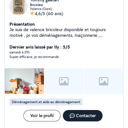
Bricoleur
Valence (Gare)
4,6/5
(60 avis)
Présentation
Je suis de valence bricoleur disponible et toujours
motivé , pr vos déménagements, maçonnerie ,
carrelage si vous aviez besoin de main je suis tjrs là
Dernier avis laissé par Ily : 5/5
samedi à 21h
Super efficace, je recommande
Déménagement et aide au déménagement
Voir le profil
Contacter