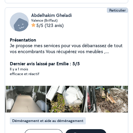
Particulier
Abdelhakim Gheladi
Valence (Briffaut)
5/5
(123 avis)
Présentation
Je propose mes services pour vous débarrassez de tout
vos encombrants Vous récupérez vos meubles ,
électroménager en magasin Je peu vous aidez pour tout
type de manutention lors de vos déménagement Je
Dernier avis laissé par Emilie : 5/5
loue une shampouineuse injecteur extracteur Je nettoie
Il y a 1 mois
efficace et réactif
vos canapé,matelas,tapis
Déménagement et aide au déménagement