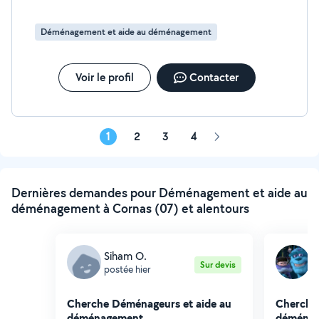
Déménagement et aide au déménagement
Voir le profil
Contacter
1
2
3
4
Page
suivante
Dernières demandes pour Déménagement et aide au
déménagement à Cornas (07) et alentours
Siham O.
J
Sur devis
postée hier
p
Cherche Déménageurs et aide au
Cherche
déménagement
déména