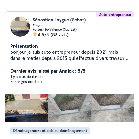
Auto-entrepreneur
Sébastien Laygue (Sebat)
Maçon
Portes-lès-Valence (Sud Est)
4,5/5
(83 avis)
Présentation
bonjour je suis auto entrepreneur depuis 2021 mais
dans le metier depuis 2013 qui effectue divers travaux ,
déménagement , debarasser vos encombrants ,
peinture intérieure et extérieure , jardinage ,
Dernier avis laissé par Annick : 5/5
revêtement de sol , je suis maçon de métier , si je peut
Il y a plus de 6 mois
Échanges cordiaux.
vous aider pour divers travaux à effectuer hésiter pas a
me contacter on trouvera un accord a bientôt
Déménagement et aide au déménagement