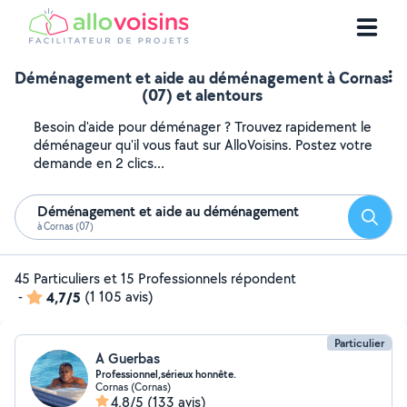
Déménagement et aide au déménagement à Cornas
(07) et alentours
Besoin d'aide pour déménager ? Trouvez rapidement le
déménageur qu'il vous faut sur AlloVoisins. Postez votre
demande en 2 clics...
Déménagement et aide au déménagement
Reche
à Cornas (07)
45 Particuliers et 15 Professionnels répondent
-
4,7/5
(1 105 avis)
Particulier
A Guerbas
Professionnel,sérieux honnête.
Cornas (Cornas)
4,8/5
(133 avis)