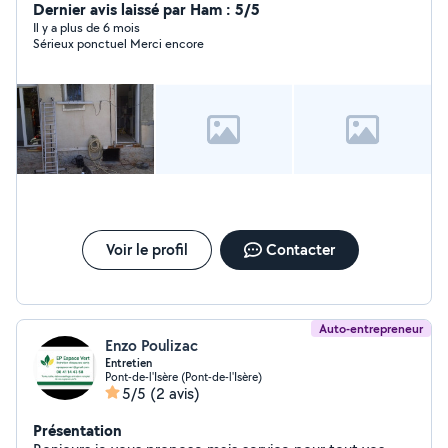
Nettoyage......
Dernier avis laissé par Ham : 5/5
Il y a plus de 6 mois
Sérieux ponctuel Merci encore
Voir le profil
Contacter
Auto-entrepreneur
Enzo Poulizac
Entretien
Pont-de-l'Isère (Pont-de-l'Isère)
5/5
(2 avis)
Présentation