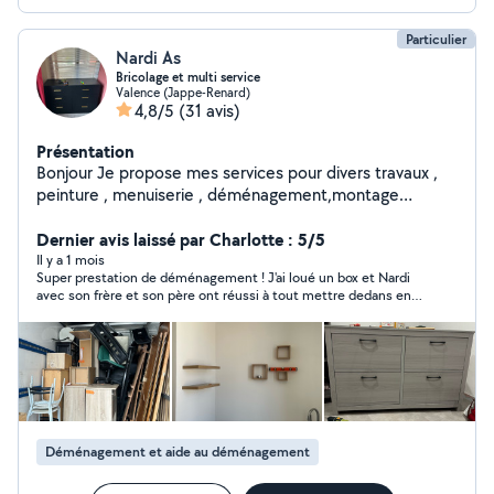
Particulier
Nardi As
Bricolage et multi service
Valence (Jappe-Renard)
4,8/5
(31 avis)
Présentation
Bonjour Je propose mes services pour divers travaux ,
peinture , menuiserie , déménagement,montage
meuble en kit. Nettoyage maisons. Voiture.
Dernier avis laissé par Charlotte : 5/5
Il y a 1 mois
Super prestation de déménagement ! J'ai loué un box et Nardi
avec son frère et son père ont réussi à tout mettre dedans en
prenant soin de chaque objet ! Un Une aide précieuse pour
décharger 2 camions de 20m3. Je les recommande les yeux
fermés. Ils connaissent leur métier ! Pour mon futur
emménagement, je referai appel à eux. Ils sont sérieux,
professionnels, efficaces, ponctuels, on peut compter sur eux.
Ce sont des personnes adorables et ça a été un soulagement
de les avoir pour m'aider. Je les recommande à 300% !!!
Déménagement et aide au déménagement