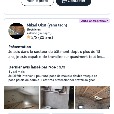
Voir le profil
Contacter
Auto-entrepreneur
Mikail Okut (yami tech)
électricien
Valence (La-Bayot)
5/5
(22 avis)
Présentation
Je suis dans le secteur du bâtiment depuis plus de 13
ans, je suis capable de travailler sur quasiment tout les
corps de métiers, si je ne suis pas capable d'accomplir
une tâche je vous le dirais tout de suite, aucun travail ne
Dernier avis laissé par Noe : 5/5
sera laisser à moitié. Travail soigner et chantier propre
Il y a 6 mois
Je l’ai fait intervenir pour une pose de meuble double vasque et
garantie.
pose parois de double. Il est très professionnel, travail soigner,
et très sympathique.