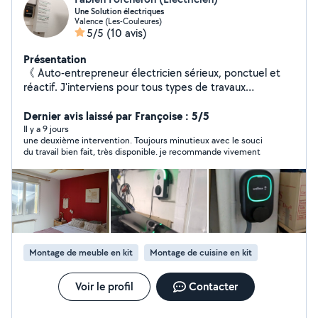
Une Solution électriques
Valence (Les-Couleures)
5/5
(10 avis)
Présentation
《 Auto-entrepreneur électricien sérieux, ponctuel et
réactif. J'interviens pour tous types de travaux
d'électricité, y compris les petits chantiers et les
interventions rapides. Dépannage électrique (coupure,
Dernier avis laissé par Françoise : 5/5
disjoncteur, panne) Remplacement et installation de
Il y a 9 jours
une deuxième intervention. Toujours minutieux avec le souci
prises et interrupteurs Pose de luminaires, suspensions,
du travail bien fait, très disponible. je recommande vivement
appliques, spot Installation de borne de recharge
électrique Intervention sur tableau électrique Mise en
sécurité et petites mises aux normes Travail propre,
soigné et conforme aux règles de sécurité. Je prends le
temps d'expliquer chaque intervention afin que le client
comprenne le travail effectué. Devis clair avant
intervention. Intervention rapide selon disponibilité.
Montage de meuble en kit
Montage de cuisine en kit
Déplacements raisonnables pour garantir des prix
justes. Votre satisfaction est ma priorite.》
Voir le profil
Contacter