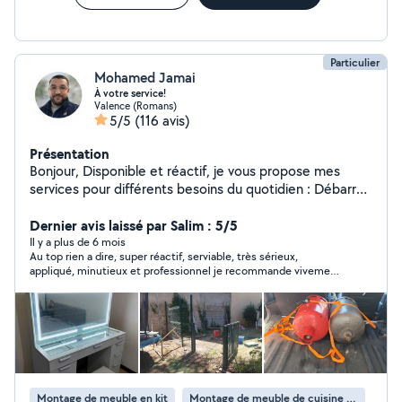
Particulier
Mohamed Jamai
À votre service!
Valence (Romans)
5/5
(116 avis)
Présentation
Bonjour, Disponible et réactif, je vous propose mes
services pour différents besoins du quotidien : Débarras
: enlèvement de tout ce qui vous encombre (meubles,
électroménager, végétaux, gravats, cartons, etc.).
Dernier avis laissé par Salim : 5/5
Montage de meubles : assemblage rapide et soigné de
Il y a plus de 6 mois
Au top rien a dire, super réactif, serviable, très sérieux,
vos meubles. Retrait et livraison : récupération de
appliqué, minutieux et professionnel je recommande vivement
meubles, colis ou achats en magasin et transport jusqu'à
les yeux fermés. Je referais appel à lui sans hésiter.
votre domicile. Manutention et aide au déménagement
: déplacement de meubles, réorganisation d'espaces,
chargement et déchargement. Service événementiel :
serveur pour mariages, anniversaires, réceptions et
autres événements. Ménage et entretien : aide
ponctuelle ou régulière pour l'entretien de votre
Montage de meuble en kit
Montage de meuble de cuisine en kit