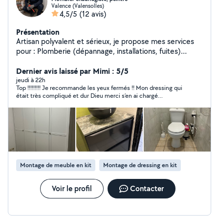
Valence (Valensolles)
4,5/5
(12 avis)
Présentation
Artisan polyvalent et sérieux, je propose mes services
pour : Plomberie (dépannage, installations, fuites)
Chauffage (entretien, dépannage) Peinture intérieure /
Dernier avis laissé par Mimi : 5/5
extérieure Tous travaux de bricolage
jeudi à 22h
Top !!!!!!!!! Je recommande les yeux fermés !! Mon dressing qui
était très compliqué et dur Dieu merci s’en ai chargé
proprement et minutieusement il n y a rien a dire cela est
parfait !!! Son travail est remarquable !!!
Montage de meuble en kit
Montage de dressing en kit
Voir le profil
Contacter