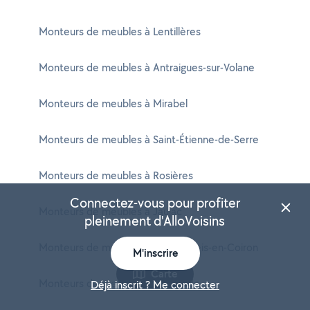
Monteurs de meubles à Lentillères
Monteurs de meubles à Antraigues-sur-Volane
Monteurs de meubles à Mirabel
Monteurs de meubles à Saint-Étienne-de-Serre
Monteurs de meubles à Rosières
Connectez-vous pour profiter
Monteurs de meubles à Jaujac
pleinement d'AlloVoisins
Monteurs de meubles à Saint-Gineis-en-Coiron
M'inscrire
Carte
Monteurs de meubles à Labégude
Déjà inscrit ? Me connecter