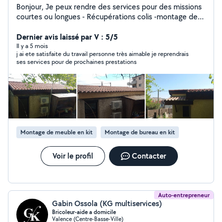
Bonjour, Je peux rendre des services pour des missions
courtes ou longues - Récupérations colis -montage de
meuble - lavage de vitres - taille de haie - tonte de
pelouse - ménage - changement disque plaquette. -
Dernier avis laissé par V : 5/5
vidange véhicule. Et de nombreux autre n'hésitez pas à
Il y a 5 mois
j ai ete satisfaite du travail personne très aimable je reprendrais
me questionner. J'aime le travail bien fait , je suis
ses services pour de prochaines prestations
ponctuel et assidue . Au plaisir de vous rencontrer. Mr
Durand
Montage de meuble en kit
Montage de bureau en kit
Voir le profil
Contacter
Auto-entrepreneur
Gabin Ossola (KG multiservices)
Bricoleur-aide a domicile
Valence (Centre-Basse-Ville)