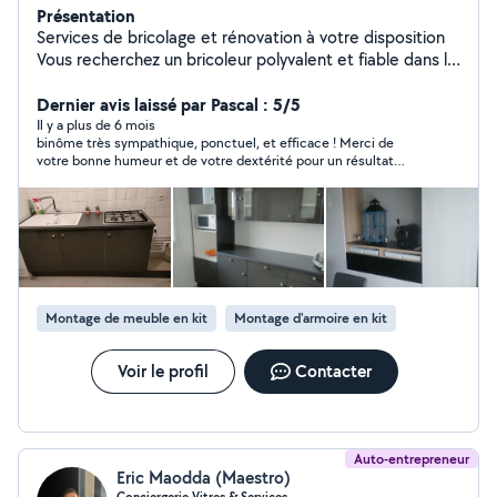
Présentation
Services de bricolage et rénovation à votre disposition
Vous recherchez un bricoleur polyvalent et fiable dans la
région valentinoise ? Je mets mes compétences et mon
expérience à votre service : Peinture & décoration
Dernier avis laissé par Pascal : 5/5
Électricité & plomberie Cuisine & menuiserie Véranda &
Il y a plus de 6 mois
binôme très sympathique, ponctuel, et efficace ! Merci de
aménagement intérieur Domotique & informatique
votre bonne humeur et de votre dextérité pour un résultat
Montage et configuration d'alarmes Jardinage : taille,
parfait. Au plaisir !
tonte, entretien ️ Outillé, mobile et disponible les week-
ends. Mon PLUS : Je travaille en duo avec ma
compagne nous garantissons une qualité de finition
irréprochable et un nettoyage soigné après chaque
chantier. Notre spécialité : la décoration et le
rafraîchissement intérieur pour donner une nouvelle vie
Montage de meuble en kit
Montage d'armoire en kit
à vos espaces. Contactez moi dès maintenant pour plus
d'informations et un devis personnalisé ! La satisfaction
de nos clients est notre meilleure publicité !
Voir le profil
Contacter
Auto-entrepreneur
Eric Maodda (Maestro)