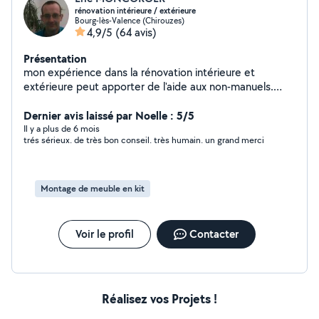
rénovation intérieure / extérieure
Bourg-lès-Valence (Chirouzes)
4,9/5
(64 avis)
Présentation
mon expérience dans la rénovation intérieure et
extérieure peut apporter de l'aide aux non-manuels.
mon outillage permet de ne pas louer le matériel. un
grand véhicule plus la remorque aident à transporter
Dernier avis laissé par Noelle : 5/5
des objets encombrants ou autres.
Il y a plus de 6 mois
trés sérieux. de très bon conseil. très humain. un grand merci
Montage de meuble en kit
Voir le profil
Contacter
Réalisez vos Projets !