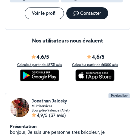
logement. Je m'engage à fournir un travail sérieux,
soigné et efficace, avec une réponse rapide à toutes
vos demandes. N'hésitez pas à me contacter pour
Voir le profil
Contacter
échanger sur votre besoin. À bientôt !
Nos utilisateurs nous évaluent
4,6/5
4,6/5
Calculé à partir de 48731 avis
Calculé à partir de 66000 avis
Particulier
Jonathan Jalosky
Multiservices
Bourg-lès-Valence (Allet)
4,9/5
(37 avis)
Présentation
bonjour, Je suis une personne très bricoleur, je