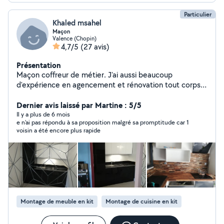
Particulier
Khaled msahel
Maçon
Valence (Chopin)
4,7/5
(27 avis)
Présentation
Maçon coffreur de métier. J'ai aussi beaucoup
d'expérience en agencement et rénovation tout corps
de métier (aménagement dressing,murs agglo,
terrasse,montage de meubles,peintures,tapisseries,
Dernier avis laissé par Martine : 5/5
carrelage, faïences, rénovation salle de bain et
Il y a plus de 6 mois
e n'ai pas répondu à sa proposition malgré sa promptitude car 1
cuisines).
voisin a été encore plus rapide
Montage de meuble en kit
Montage de cuisine en kit