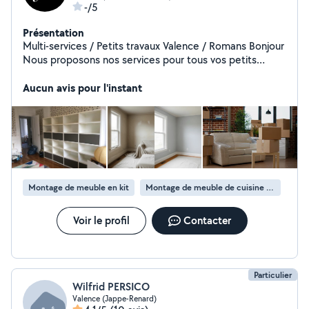
-/5
Présentation
Multi-services / Petits travaux Valence / Romans Bonjour
Nous proposons nos services pour tous vos petits
travaux et besoins de rénovation : Peinture intérieure /
rafraîchissement Montage de meubles Fixations /
Aucun avis pour l'instant
étagères / tringles / TV Petits travaux de bricolage
Remise en état / rénovation simple Aide
déménagement / manutention Intervention sur Valence,
Romans et alentours Disponibles rapidement Devis
gratuit Sérieux, motivés et appliqués, nous mettons un
point d'honneur à fournir un travail propre et soigné.
N'hésitez pas à nous contacter en message privé ou par
Montage de meuble en kit
Montage de meuble de cuisine en kit
téléphone
Voir le profil
Contacter
Particulier
Wilfrid PERSICO
Valence (Jappe-Renard)