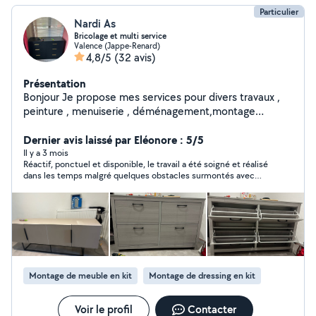
Particulier
Nardi As
Bricolage et multi service
Valence (Jappe-Renard)
4,8/5
(32 avis)
Présentation
Bonjour Je propose mes services pour divers travaux ,
peinture , menuiserie , déménagement,montage
meuble en kit. Nettoyage maisons. Voiture.
Dernier avis laissé par Eléonore : 5/5
Il y a 3 mois
Réactif, ponctuel et disponible, le travail a été soigné et réalisé
dans les temps malgré quelques obstacles surmontés avec
brio. Chantier peinture, pose d’étagères et de poignées de
portes. Je recommande à 100 % 🙂
Montage de meuble en kit
Montage de dressing en kit
Voir le profil
Contacter