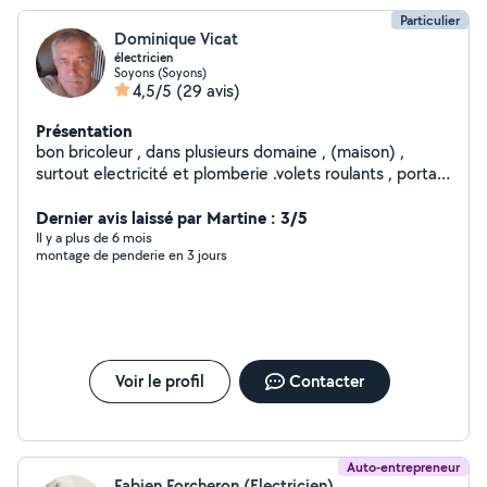
Particulier
Dominique Vicat
électricien
Soyons (Soyons)
4,5/5
(29 avis)
Présentation
bon bricoleur , dans plusieurs domaine , (maison) ,
surtout electricité et plomberie .volets roulants , portail
électrique etc...n'hesitez pas a me contacter , par SMS
pour premier contact , merci ..Mr Vicat , j'ai une amie qui
Dernier avis laissé par Martine : 3/5
n'est pas abonnée et qui cherche des heures de
Il y a plus de 6 mois
montage de penderie en 3 jours
ménage entre st peray et beauchastel ( environ)
Voir le profil
Contacter
Auto-entrepreneur
Fabien Forcheron (Electricien)