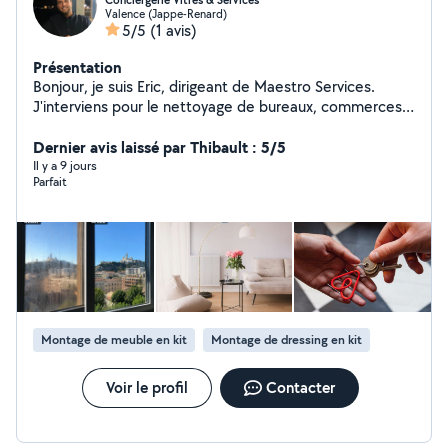
Conciergerie Vitres & Services
Valence (Jappe-Renard)
5/5
(1 avis)
Présentation
Bonjour, je suis Eric, dirigeant de Maestro Services.
J'interviens pour le nettoyage de bureaux, commerces,
copropriétés, vitres et services de locations
saisonnières. Devis gratuit et réponse rapide dans la
Dernier avis laissé par Thibault : 5/5
Drôme et l'Ardèche.
Il y a 9 jours
Parfait
Montage de meuble en kit
Montage de dressing en kit
Voir le profil
Contacter