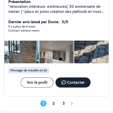
Présentation
*rénovation intérieurs- extérieures( 30 anniversaire de
metier ) *placo et joints création des plafonds et murs
isolation intérieure et pose encadrements -- *peinture
sur tous supports *** technicien confirmer intervention
Dernier avis laissé par Donia : 5/5
apres sinistre et remise en état + pose de peinture
Il y a plus de 6 mois
Contact sérieux merci
lessivable +pose tapisserie décoratifs et panoramique
+pose parquet bois et pvc + stucoo marbré mural sols
et plafond et tous enduit décoratif et béton cirée
+façade peinture enduit tous genre neuf et renovation
+Maçonnerie -carrelage -faience + demolition et
ouverture mural construction et platrerie + dépannage
électricité et plomberie + montages meubles et cuisine
_
Montage de meuble en kit
Voir le profil
Contacter
1
2
3
Page
suivante