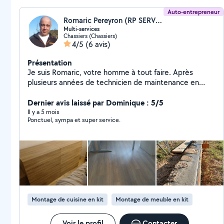
Auto-entrepreneur
Romaric Pereyron (RP SERVICES)
Multi-services
Chassiers (Chassiers)
4/5
(6 avis)
Présentation
Je suis Romaric, votre homme à tout faire. Après
plusieurs années de technicien de maintenance en
campings et gîtes 5 étoiles, je décide de créer mon
entreprise dans ce domaine. Située à Chassiers, à côté
Dernier avis laissé par Dominique : 5/5
de Largentière j'interviens sur tout le sud Ardèche. De
Il y a 5 mois
Ponctuel, sympa et super service.
Valgorge à Vallon pont d'arc et d'Aubenas à St Paul de
Jeune, sur les petits travaux de maintenance de vos
habitations, que se soit, une maison principale, une
maison secondaire ou un gîte. Mes interventions sont
très variées, cela peut être une fuite d'eau, le
remplacement d'un robinet, l'installation d'une prise de
courant, repeindre un mur, l'entretien d'une piscine ou
de pelouse.
Montage de cuisine en kit
Montage de meuble en kit
Voir le profil
Contacter