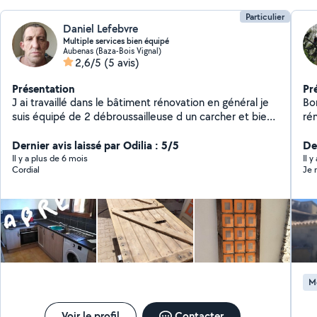
Particulier
Daniel Lefebvre
Multiple services bien équipé
Aubenas (Baza-Bois Vignal)
2,6/5
(5 avis)
Présentation
Pr
J ai travaillé dans le bâtiment rénovation en général je
Bo
suis équipé de 2 débroussailleuse d un carcher et bien
rén
d autres outils
br
Dernier avis laissé par Odilia : 5/5
Der
Il y a plus de 6 mois
Il y
Cordial
Je 
Mo
Voir le profil
Contacter