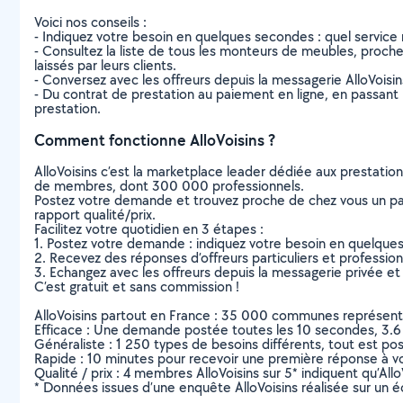
Voici nos conseils :
- Indiquez votre besoin en quelques secondes : quel service 
- Consultez la liste de tous les monteurs de meubles, proches 
laissés par leurs clients.
- Conversez avec les offreurs depuis la messagerie AlloVoisi
- Du contrat de prestation au paiement en ligne, en passant pa
prestation.
Comment fonctionne AlloVoisins ?
AlloVoisins c’est la marketplace leader dédiée aux prestatio
de membres, dont 300 000 professionnels.
Postez votre demande et trouvez proche de chez vous un parti
rapport qualité/prix.
Facilitez votre quotidien en 3 étapes :
1. Postez votre demande : indiquez votre besoin en quelque
2. Recevez des réponses d’offreurs particuliers et professio
3. Echangez avec les offreurs depuis la messagerie privée et 
C’est gratuit et sans commission !
AlloVoisins partout en France : 35 000 communes représentées 
Efficace : Une demande postée toutes les 10 secondes, 3.6
Généraliste : 1 250 types de besoins différents, tout est poss
Rapide : 10 minutes pour recevoir une première réponse à 
Qualité / prix : 4 membres AlloVoisins sur 5* indiquent qu’All
* Données issues d’une enquête AlloVoisins réalisée sur un é