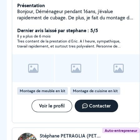
Présentation
Bonjour, Déménageur pendant 16ans, j'évalue
rapidement de cubage. De plus, je fait du montage de
meubles, notamment des cuisines équipées, de la
peinture, de la tapisserie, nettoyage extérieur,
Dernier avis laissé par stephane : 5/5
préparation et entretien du jardin, sérieux et attentif à
Il y a plus de 6 mois
Tres content de la prestation d Eric. A l heure, sympathique,
toutes les demandes.
travail rapidement, et surtout tres polyvalent. Personne de
confiance a qui j ai laissé les clefs de chez moi et aucun soucis
? merci Eric
Montage de meuble en kit
Montage de cuisine en kit
Voir le profil
Contacter
Auto-entrepreneur
Stéphane PETRAGLIA (PETRA SERVICES)