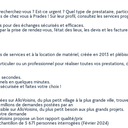
recherchez-vous ? Est-ce urgent ? Quel type de prestataire, particu
de chez vous à Prades ! Sur leur profil, consultez les services prop
ns pour des échanges sécurisés et efficaces.
r la prise de rendez-vous, l’état des lieux, les devis et les facture
ns de services et à la location de matériel, créée en 2013 et plébi
culier ou un professionnel pour réaliser toutes vos prestations, d
s secondes.
nnels en quelques minutes.
sécurisée et faites votre choix !
sur AlloVoisins, du plus petit village à la plus grande ville, tro
 millions de demandes postées par an
ible sur AlloVoisins, du plus petit besoin aux plus grands projets.
votre demande
oVoisins propose un bon rapport qualité/prix
chantillon de 5 671 personnes interrogées (Février 2024)