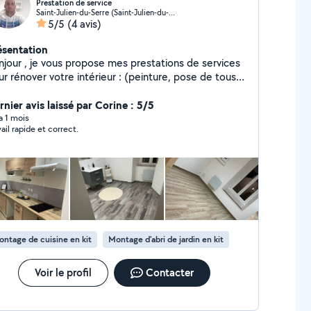
Prestation de service
Saint-Julien-du-Serre (Saint-Julien-du-Serre)
5/5
(4 avis)
ésentation
s propose mes prestations de services
r rénover votre intérieur : (peinture, pose de tous
pe de parquet et décoration murale en panneaux
.) ainsi des prestations d'espaces verts (
rnier avis laissé par Corine : 5/5
saillage, tonte, etc..) . Je suis à votre écoute,
 a 1 mois
vail rapide et correct.
udie toutes demande et m'adapte au besoin de la
entèle et reste à votre disposition. Bien
rdialement
ntage de cuisine en kit
Montage d'abri de jardin en kit
Voir le profil
Contacter