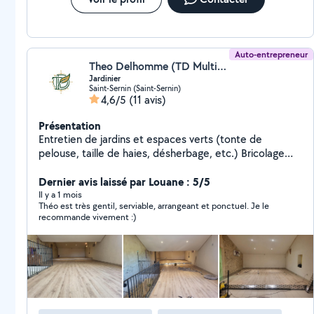
Auto-entrepreneur
Theo Delhomme (TD Multiservices)
Jardinier
Saint-Sernin (Saint-Sernin)
4,6/5
(11 avis)
Présentation
Entretien de jardins et espaces verts (tonte de
pelouse, taille de haies, désherbage, etc.) Bricolage
léger (montage de meubles, petits travaux de
peinture, etc.) Conseils personnalisés pour vos projets
Dernier avis laissé par Louane : 5/5
de bricolage et d'aménagement extérieur. CESU
Il y a 1 mois
Théo est très gentil, serviable, arrangeant et ponctuel. Je le
acceptés.
recommande vivement :)