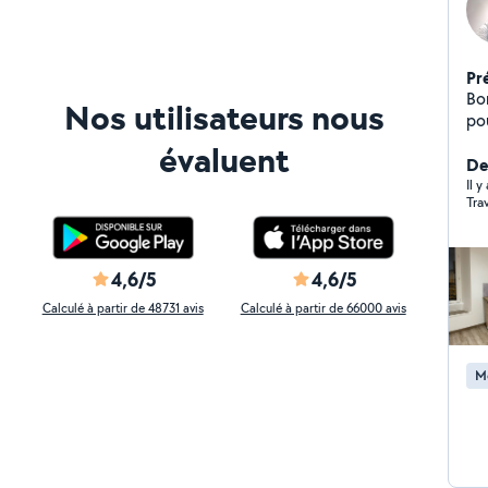
Pr
Bonjour , je vou
Nos utilisateurs nous
pou
ty
évaluent
etc
De
débrous
Il y
Tra
ét
cli
co
4,6/5
4,6/5
Calculé à partir de 48731 avis
Calculé à partir de 66000 avis
Mo