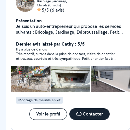
Bricolage, jardinage,
Chirols (Chirols)
5/5
(6 avis)
Présentation
Je suis un auto-entrepreneur qui propose les services
suivants : Bricolage, Jardinage, Débroussaillage, Petites
maçonnerie, Nettoyage et voyage pour déchèterie,
Transport pour électroménagers, meubles, Montage ou
Dernier avis laissé par Cathy : 5/5
démontage des meubles Contacter moi. PETRA
Il y a plus de 6 mois
Très réactif, autant dans la prise de contact, visite de chantier
SERVICES à Chirols (07)
et travaux, courtois et très sympathique. Petit chantier fait très
rapidement. Très honnête. Une partie de ce que je demandais
ne servait à rien, résultats coût réduit. Travail bien fait et
soigné. Très contente. Merci encore et je vous contacte dès
que nécessaire.
Montage de meuble en kit
Voir le profil
Contacter