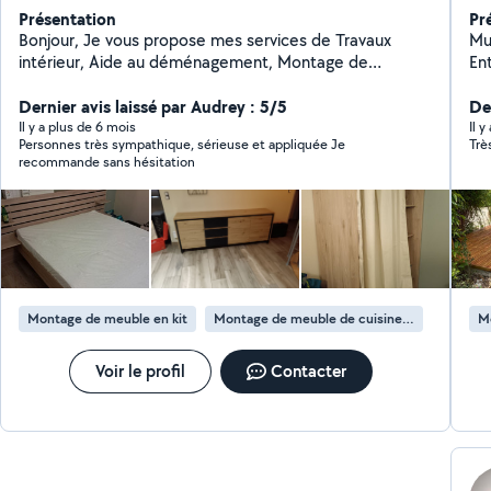
Présentation
Pr
Bonjour, Je vous propose mes services de Travaux
Mu
intérieur, Aide au déménagement, Montage de
Entre
meubles, Installation cuisine... Pose parquet,Pose de
je 
luminère, Dépose et pose de vmc, plomberie, petite
Dernier avis laissé par Audrey : 5/5
esthétiques.
Der
électricité... électroménagers, ect... ect... Travaux
bé
Il y a plus de 6 mois
Il y
Personnes très sympathique, sérieuse et appliquée Je
Trè
extérieurs... Tonte débroussaillage, taille, et toute
dé
recommande sans hésitation
entretien extérieur... Ayant travaillé dans plusieurs
sur
domaine du bâtiment et d'espace vert j'ai acquis de
jard
nombreuses connaissances et savoir faire. J'accepte le
ac
CESU,( Chèque emploi service) N'hésitez pas à me
contacter À bientôt Mehdi
Montage de meuble en kit
Montage de meuble de cuisine en kit
M
Voir le profil
Contacter