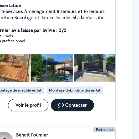
ésentation
lti-Services Aménagement Intérieurs et Extérieurs
tien Bricolage et Jardin Du conseil à la réalisation,
transforme vos idées en lieux pratiques et
 Agréé Service à la Personne : vous pouvez
nier avis laissé par Sylvie : 5/5
néficier d'un crédit d'impôt égal à 50 % de vos
 a 1 mois
s professionnel
penses annuelles (Plafond spécifique par activités
 Travaux de petit bricolage, Petits travaux de
inage et Entretien de la maison) Carte Bancaire
ceptée CESU préfinancés acceptés
ontage de meuble en kit
Montage d'abri de jardin en kit
Voir le profil
Contacter
Particulier
Benoit Fournier