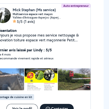
Auto-entrepreneur
Mick Stephan (Ms service)
Multiservice espace vert maçon
Vallées-d'Antraigues-Asperjoc (Asperjoc)
5/5
(1 avis)
ésentation
njours je vous propose mes service nettoyage &
ovation toiture espace vert maçonnerie Petit
icolage
nier avis laissé par Lindy : 5/5
 a 4 mois
recommande vivement rapide et sérieux
ntage de cuisine en kit
Voir le profil
Contacter