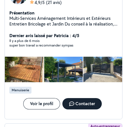
4,9/5
(21 avis)
Présentation
Multi-Services Aménagement Intérieurs et Extérieurs
Entretien Bricolage et Jardin Du conseil à la réalisation,
je transforme vos idées en lieux pratiques et
esthétiques. Agréé Service à la Personne : vous pouvez
Dernier avis laissé par Patricia : 4/5
bénéficier d'un crédit d'impôt égal à 50 % de vos
Il y a plus de 6 mois
super bon travail a recommander sympas
dépenses annuelles (Plafond spécifique par activités sur
Travaux de petit bricolage, Petits travaux de jardinage et
Entretien de la maison) Carte Bancaire acceptée CESU
préfinancés acceptés
Menuiserie
Voir le profil
Contacter
Auto-entrepreneur