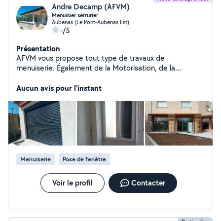
Andre Decamp (AFVM)
Menuisier serrurier
Aubenas (Le Pont-Aubenas Est)
-/5
Présentation
AFVM vous propose tout type de travaux de
menuiserie. Également de la Motorisation, de la
véranda, de la porte de garage, du portail, du volet
roulant, du store, du dépannage et de la réparation.
Aucun avis pour l'instant
Menuiserie
Pose de fenêtre
Voir le profil
Contacter