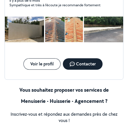
haies ou débarras des déchets verts. Polyvalente,
Il y a plus de 6 mois
Sympathique et très à l'écoute je recommande fortement
l'entreprise LD HABITAT vous propose d'autres
prestations incluant le nettoyage de toiture et de
façade, la peinture extérieure/intérieure et les travaux
de maçonnerie. Contactez-nous pour obtenir une étude
de vos besoins et un devis gratuit.
Voir le profil
Contacter
Vous souhaitez proposer vos services de
Menuiserie - Huisserie - Agencement ?
Inscrivez-vous et répondez aux demandes près de chez
vous !