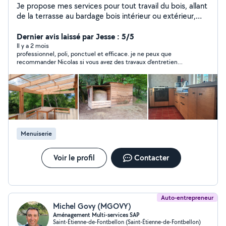
Je propose mes services pour tout travail du bois, allant
de la terrasse au bardage bois intérieur ou extérieur,
pergola, montage/pose de meubles, étagères etc ainsi
que tout bricolage pour votre maison
Dernier avis laissé par Jesse : 5/5
Il y a 2 mois
professionnel, poli, ponctuel et efficace. je ne peux que
recommander Nicolas si vous avez des travaux d'entretien
d'extérieur !
Menuiserie
Voir le profil
Contacter
Auto-entrepreneur
Michel Govy (MGOVY)
Aménagement Multi-services SAP
Saint-Étienne-de-Fontbellon (Saint-Étienne-de-Fontbellon)