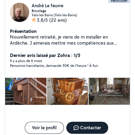
Particulier
André Le feuvre
Bricolage
Vals-les-Bains (Vals-les-Bains)
3,8/5
(22 avis)
Présentation
Nouvellement retraité, je viens de m installer en
Ardèche. J aimerais mettre mes compétences aux
services des gens dans le besoin. Je suis carreleur ( 35
ans d expérience ) , mais je suis diversifié dans le
Dernier avis laissé par Zohra : 1/5
domaine du batiment. Je suis de bons conseils et mon
Il y a plus de 6 mois
Personne harcelante, demande 30€ de l’heure ! À fuir.
objectif est de satisfaire les personnes m ayant fait
appel, dans un aboutissement et dans la finalité de la
demande. Je peux également débroussailler votre
terrain.
Voir le profil
Contacter