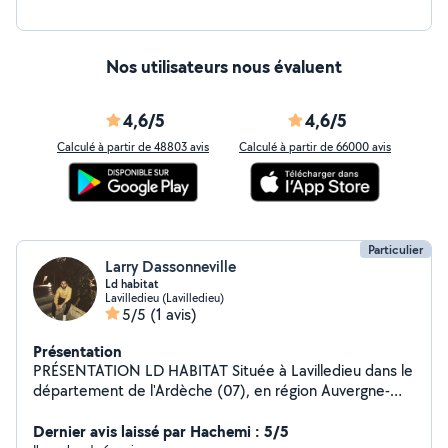
Nos utilisateurs nous évaluent
4,6/5
4,6/5
Calculé à partir de 48803 avis
Calculé à partir de 66000 avis
Particulier
Larry Dassonneville
Ld habitat
Lavilledieu (Lavilledieu)
5/5
(1 avis)
Présentation
PRÉSENTATION LD HABITAT Située à Lavilledieu dans le
département de l'Ardèche (07), en région Auvergne-
Rhône-Alpes, l'entreprise LD HABITAT est spécialisée
dans les travaux paysagers : abattage, élagage, taille de
Dernier avis laissé par Hachemi : 5/5