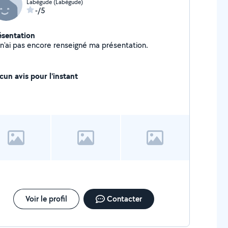
Labégude (Labégude)
-/5
ésentation
Je n'ai pas encore renseigné ma présentation.
cun avis pour l'instant
Voir le profil
Contacter