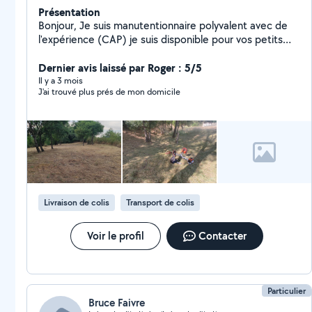
Présentation
Bonjour, Je suis manutentionnaire polyvalent avec de
l'expérience (CAP) je suis disponible pour vos petits
déménagements, mais aussi dans l'entretien des
espaces verts (utilisation professionnelle de
Dernier avis laissé par Roger : 5/5
débroussailleuse Stihl), et de solides connaissances en
Il y a 3 mois
J'ai trouvé plus prés de mon domicile
plomberie (transmises par mon père, artisan plombier
depuis mon enfance). J'ai des connaissances en
peinture aussi n'hésitez pas à me contacter pour plus
de renseignements
Livraison de colis
Transport de colis
Voir le profil
Contacter
Particulier
Bruce Faivre