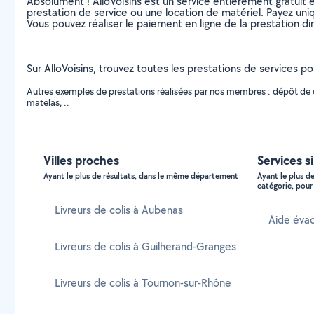
Absolument ! AlloVoisins est un service entièrement gratuit 
prestation de service ou une location de matériel. Payez uniq
Vous pouvez réaliser le paiement en ligne de la prestation di
Sur AlloVoisins, trouvez toutes les prestations de services po
Autres exemples de prestations réalisées par nos membres : dépôt de col
matelas, ..
Villes proches
Services s
Ayant le plus de résultats, dans le même département
Ayant le plus d
catégorie, pour 
Livreurs de colis à Aubenas
Aide éva
Livreurs de colis à Guilherand-Granges
Livreurs de colis à Tournon-sur-Rhône