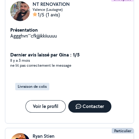
NT RENOVATION
Valence (Lautagne)
1/5
(1 avis)
Présentation
Aggghvn'´´cfkjjjikkiiuuuu
Dernier avis laissé par Gina : 1/5
Il y a 3 mois
ne lit pas correctement le message
Livraison de colis
Voir le profil
Contacter
Particulier
Ryan Stien