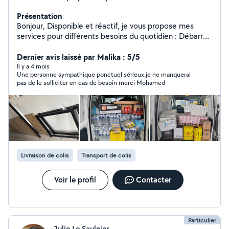
Présentation
Bonjour, Disponible et réactif, je vous propose mes
services pour différents besoins du quotidien : Débarras
: enlèvement de tout ce qui vous encombre (meubles,
électroménager, végétaux, gravats, cartons, etc.).
Dernier avis laissé par Malika : 5/5
Montage de meubles : assemblage rapide et soigné de
Il y a 4 mois
Une personne sympathique ponctuel sérieux.je ne manquerai
vos meubles. Retrait et livraison : récupération de
pas de le solliciter en cas de besoin merci Mohamed
meubles, colis ou achats en magasin et transport jusqu'à
votre domicile. Manutention et aide au déménagement
: déplacement de meubles, réorganisation d'espaces,
chargement et déchargement. Service événementiel :
serveur pour mariages, anniversaires, réceptions et
autres événements. Ménage et entretien : aide
ponctuelle ou régulière pour l'entretien de votre
Livraison de colis
Transport de colis
logement. Je m'engage à fournir un travail sérieux,
soigné et efficace, avec une réponse rapide à toutes
vos demandes. N'hésitez pas à me contacter pour
Voir le profil
Contacter
échanger sur votre besoin. À bientôt !
Particulier
Julie Le Saulnier