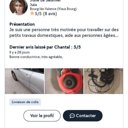
Julie
Bourg-lès-Valence (Vieux Bourg)
5/5
(8 avis)
Présentation
Je suis une personne très motivée pour travailler sur des
petits travaux domestiques, aide aux personnes âgées,
entretien des jardins, garde d'enfants. Je suis souriante
dynamique agréable et très à l'écoute des besoins
Dernier avis laissé par Chantal : 5/5
Il y a 28 jours
Bonne conductrice, très agréable,
Livraison de colis
Voir le profil
Contacter