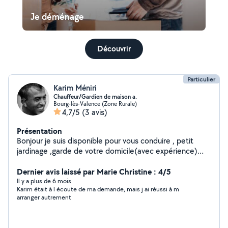
Je déménage
Découvrir
Particulier
Karim Méniri
Chauffeur/Gardien de maison a.
Bourg-lès-Valence (Zone Rurale)
4,7/5
(3 avis)
Présentation
Bonjour je suis disponible pour vous conduire , petit
jardinage ,garde de votre domicile(avec expérience)
avec vos animaux bienvenus. Pose menuiserie Société
KIPOSETOU ( porte fenêtre baie vitrée carport).Portail
Dernier avis laissé par Marie Christine : 4/5
électrique. Cordialement.
Il y a plus de 6 mois
Karim était à l écoute de ma demande, mais j ai réussi à m
arranger autrement