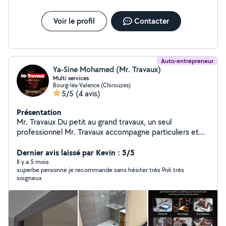
voisine.
Voir le profil
Contacter
Auto-entrepreneur
Ya-Sine Mohamed (Mr. Travaux)
Multi services
Bourg-lès-Valence (Chirouzes)
5/5
(4 avis)
Présentation
Mr. Travaux Du petit au grand travaux, un seul
professionnel Mr. Travaux accompagne particuliers et
professionnels pour tous types de travaux, du plus
simple au plus important. Chaque demande est prise au
Dernier avis laissé par Kevin : 5/5
sérieux, qu'il s'agisse d'un petit bricolage ou d'un projet
Il y a 5 mois
superbe personne je recommande sans hésiter très Poli très
plus conséquent. Prestations proposées : Bricolage et
soigneux
petits dépannages Montage de meubles Peinture
intérieure Installation de cuisine Nettoyage de vitres
Entretien et nettoyage extérieur Débarras (cave,
garage, grenier) Amélioration et entretien de l'habitat
Auto-entreprise déclarée, Mr. Travaux garantit un travail