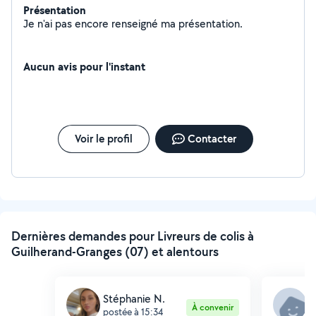
Présentation
Je n'ai pas encore renseigné ma présentation.
Aucun avis pour l'instant
Voir le profil
Contacter
Dernières demandes pour Livreurs de colis à
Guilherand-Granges (07) et alentours
Stéphanie N.
M
À convenir
postée à 15:34
p