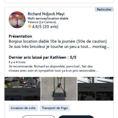
Particulier
Richard Ndjock Mayi
Multi services/location diable
Valence (Le-Calvaire)
4,8/5
(20 avis)
Présentation
Bonjour location diable 10e la journée (50e de caution)
Je suis très bricoleur je touche un peu a tout... montage
meubles en kit petite carosserie /mécanique réparation
et entretien auto plaquettes de freins vidange pneus
Dernier avis laissé par Kathleen : 5/5
polissage phares ... vélos trottinette réparation Petite
Il y a 4 mois
Je recommande: Richard es disponible, ponctuel , fait des
couture à la machine Aide au déménagement et
choses avec soin et sympathie tout ça à un prix raisonnable.
manutention Étudie toutes propositions Disponible
Merci pour votre aide .
rapidement même les week-ends Valence et environs
Petits prix
Livraison de colis
Transport de frigo