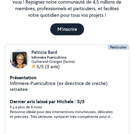
vous ! Rejoignez notre communauté de 4,5 millions de
membres, professionnels et particuliers, et facilitez
votre quotidien pour tous vos projets !
M'inscrire
Particulier
Patricia Bard
Infirmière Puéricultrice
Guilherand-Granges (Savine)
5/5
(3 avis)
Présentation
Infirmiere-Puericultrice (ex directrice de creche)
retraitee
Dernier avis laissé par Michele : 5/5
Il y a plus de 6 mois
Personne idéale pour des interventions minutieuses, délicates
et précises. Très sérieuse, sympa et très compétente pour des
personnes âgées ou invalides. Elle m'a rendu un énorme service
avec une personne qui ne pouvait pas se déplacer à la poste. Je
suis ravie de cet échange, elle est vraiment une agréable