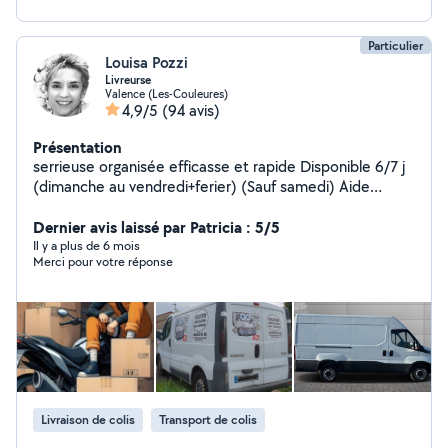
Particulier
Louisa Pozzi
Livreurse
Valence (Les-Couleures)
4,9/5
(94 avis)
Présentation
serrieuse organisée efficasse et rapide Disponible 6/7 j
(dimanche au vendredi+ferier) (Sauf samedi) Aide
ponctuelle selon besoins. Intervention autour de
Valence. Périmètre j'usqu a 30klm de valence. + d'infos
Dernier avis laissé par Patricia : 5/5
et frais à convenir par téléphone Possible de venir a
Il y a plus de 6 mois
Merci pour votre réponse
plusieurs si besoins pour l aide au déménagement...
Livraison de colis
Transport de colis