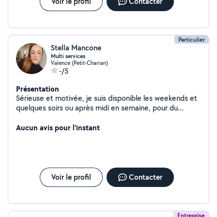
Voir le profil
Contacter
Particulier
Stella Mancone
Multi services
Valence (Petit-Charran)
-/5
Présentation
Sérieuse et motivée, je suis disponible les weekends et
quelques soirs ou après midi en semaine, pour du
babysitting, livraison de courses et extra en
restauration.
Aucun avis pour l'instant
Voir le profil
Contacter
Entreprise