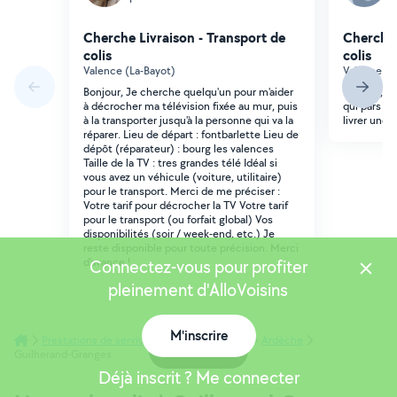
Cherche Livraison - Transport de
Cherche 
colis
colis
Valence (La-Bayot)
Valence (V
Bonjour, Je cherche quelqu'un pour m'aider
Bonjour, j
à décrocher ma télévision fixée au mur, puis
qui pars de
à la transporter jusqu'à la personne qui va la
livrer une 
réparer. Lieu de départ : fontbarlette Lieu de
dépôt (réparateur) : bourg les valences
Taille de la TV : tres grandes télé Idéal si
vous avez un véhicule (voiture, utilitaire)
pour le transport. Merci de me préciser :
Votre tarif pour décrocher la TV Votre tarif
pour le transport (ou forfait global) Vos
disponibilités (soir / week-end, etc.) Je
reste disponible pour toute précision. Merci
d'avance !
Connectez-vous pour profiter
pleinement d'AlloVoisins
M'inscrire
Prestations de services
Livreurs de colis
Ardèche
Carte
Guilherand-Granges
Déjà inscrit ? Me connecter