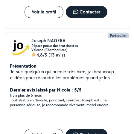
Voir le profil
Contacter
Particulier
Joseph NAGERA
Répare pneus des trottinettes
Valence (Chamberliere)
4,8/5
(13 avis)
Présentation
Je suis quelqu'un qui bricole très bien, j'ai beaucoup
d'idées pour résoudre les problèmes quand je les
rencontre. J'aime le travail bien fait, je préfère passer du
temps pour bien faire au lieu de faire un mauvais travail
Dernier avis laissé par Nicole : 5/5
à la va-vite. Si vous avez besoin de changer les pneus de
Il y a plus de 6 mois
Tout s'est bien déroulé, ponctuel, courtois, Joseph est une
votre trottinette ou autres pièces. Vous pouvez faire
personne sérieuse, je recommande vivement. merci encore !
appel à mes services. Je peux changer les pneus avec
nicole
chambre à air. Je peux aussi monter des roues pleines.
Sur les vélos, je peux faire toutes les réparations
courantes si vous avez les pièces ; dévoiler les jantes...