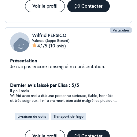
Voir le profil
Contacter
Particulier
Wilfrid PERSICO
Valence (Jappe-Renard)
4,1/5
(10 avis)
Présentation
Je n'ai pas encore renseigné ma présentation.
Dernier avis laissé par Elisa : 5/5
Il y a 1 mois
Wilfrid avec moi a été une personne sérieuse, fiable, honnête.
et très soigneux. Il m' a vraiment bien aidé malgré les plusieurs
contraintes de la situation. J'ai pu lui faire, confiance. Encore
merci Wilfrid.
Livraison de colis
Transport de frigo
Voir le profil
Contacter