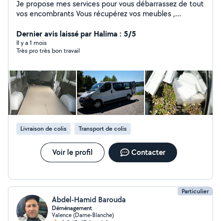
Je propose mes services pour vous débarrassez de tout
vos encombrants Vous récupérez vos meubles ,
électroménager en magasin Je peu vous aidez pour tout
type de manutention lors de vos déménagement Je
Dernier avis laissé par Halima : 5/5
loue une shampouineuse injecteur extracteur Je nettoie
Il y a 1 mois
Très pro très bon travail
vos canapé,matelas,tapis
Livraison de colis
Transport de colis
Voir le profil
Contacter
Particulier
Abdel-Hamid Barouda
Déménagement
Valence (Dame-Blanche)