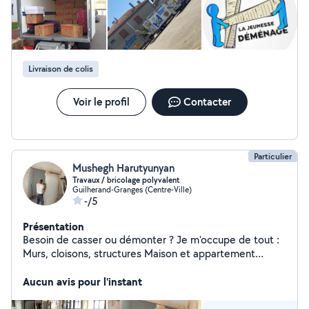
Livraison de colis
Voir le profil
Contacter
Particulier
Mushegh Harutyunyan
Travaux / bricolage polyvalent
Guilherand-Granges (Centre-Ville)
-/5
Présentation
Besoin de casser ou démonter ? Je m'occupe de tout :
Murs, cloisons, structures Maison et appartement
Carrelage et sols Toiture et éléments extérieurs Jardin,
terrasse, dépendancesDébarras + évacuation Travail
Aucun avis pour l'instant
propre et efficaceIntervention rapide Je propose aussi
tous types de bricolage, y compris les travaux physiques