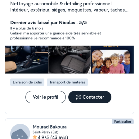
Nettoyage automobile & detailing professionnel.
Intérieur, extérieur, sièges, moquettes, vapeur, taches
difficiles, matelas & canapés. Travail soigné, matériel
pro, déplacement possible. Également développeur
Dernier avis laissé par Nicolas : 5/5
web & applications mobiles pour projets digitaux.
Il y a plus de 6 mois
Gabriel m’a apporter une grande aide très serviable et
professionnel je recommande à 100%
Livraison de colis
Transport de matelas
Voir le profil
Contacter
Particulier
Mourad Bakoura
Saint-Péray (Est)
4,9/5
(43 avis)