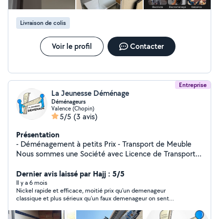
propre, soigné et adapté aux besoins de chaque client,
avec des tarifs honnêtes et sans surprise. Du petit au
Livraison de colis
grand travaux Intervention rapide Devis clair Travail
sérieux et de qualité Avec Mr. Travaux, les projets
avancent en toute confiance, simplement et
Voir le profil
Contacter
efficacement.
Entreprise
La Jeunesse Déménage
Déménageurs
Valence (Chopin)
5/5
(3 avis)
Présentation
- Déménagement à petits Prix - Transport de Meuble
Nous sommes une Société avec Licence de Transport
(obligatoire pour les déménageur)
Dernier avis laissé par Hajj : 5/5
Il y a 6 mois
Nickel rapide et efficace, moitié prix qu’un demenageur
classique et plus sérieux qu’un faux demenageur on sent
l’expérience