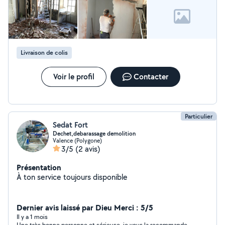
et difficiles. Le prix à discuter selon le travail a réaliser
,pas cher Contactez-moi dès maintenant !
Livraison de colis
Voir le profil
Contacter
Particulier
Sedat Fort
Dechet,debarassage demolition
Valence (Polygone)
3/5
(2 avis)
Présentation
À ton service toujours disponible
Dernier avis laissé par Dieu Merci : 5/5
Il y a 1 mois
Une très bonne personne et sérieuse, je vous la recommande