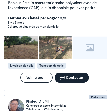
Bonjour, Je suis manutentionnaire polyvalent avec de
l'expérience (CAP) je suis disponible pour vos petits
déménagements, mais aussi dans l'entretien des
espaces verts (utilisation professionnelle de
Dernier avis laissé par Roger : 5/5
débroussailleuse Stihl), et de solides connaissances en
Il y a 3 mois
J'ai trouvé plus prés de mon domicile
plomberie (transmises par mon père, artisan plombier
depuis mon enfance). J'ai des connaissances en
peinture aussi n'hésitez pas à me contacter pour plus de
renseignements
Livraison de colis
Transport de colis
Voir le profil
Contacter
Particulier
Khaled DILMI
Concierge et agent intermédiat
Vals-les-Bains (Vals-les-Bains)