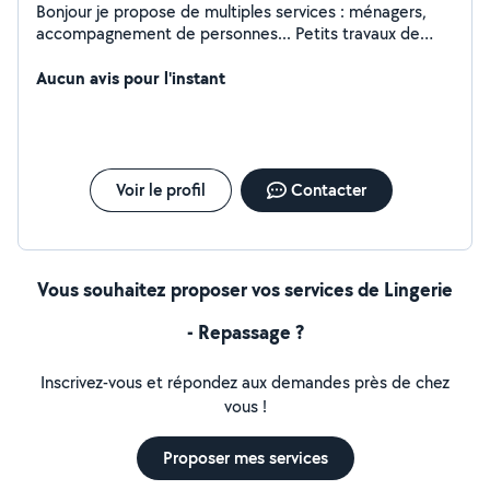
Bonjour je propose de multiples services : ménagers,
accompagnement de personnes... Petits travaux de
bricolage et jardinage Je suis également auto
entrepreneuse pour l'entretien des sépultures.
Aucun avis pour l'instant
N'hésitez pas à me contacter en premier lieu par
message
Voir le profil
Contacter
Vous souhaitez proposer vos services de Lingerie
- Repassage ?
Inscrivez-vous et répondez aux demandes près de chez
vous !
Proposer mes services