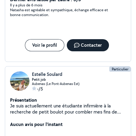
promenades, aide à la toilette à l'habillage, repassage,
Il y a plus de 6 mois
Natasha est agréable et sympathique, échange efficace et
ménages etc... Je suis très ponctuelle, autonome et
bonne communication.
minutieuse. Au plaisir ;-)
Voir le profil
Contacter
Particulier
Estelle Soulard
Petit job
Aubenas (Le Pont-Aubenas Est)
-/5
Présentation
Je suis actuellement une étudiante infirmière à la
recherche de petit boulot pour combler mes fins de
mois. Depuis jeune j'ai fais de divers job
(déménagement, entretien maison+jardin, baby-sitting,
Aucun avis pour l'instant
aide à domicile, garde animaux) Je suis motivée et je