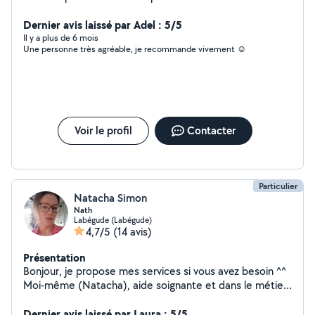
ménages/repassages. Souriante, soignée dans mon
travail, j'aime le contact avec les autres.
Dernier avis laissé par Adel : 5/5
Il y a plus de 6 mois
Une personne très agréable, je recommande vivement ☺️
Voir le profil
Contacter
Particulier
Natacha Simon
Nath
Labégude (Labégude)
4,7/5
(14 avis)
Présentation
Bonjour, je propose mes services si vous avez besoin ^^
Moi-même (Natacha), aide soignante et dans le métier
depuis ma majorité, service à la personne, préparation /
prise de repas, rendez-vous médicaux, courses,
Dernier avis laissé par Laura : 5/5