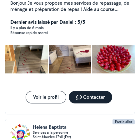
Bonjour Je vous propose mes services de repassage, de
ménage et préparation de repas ! Aide au course
Livraison de vos course Titulaire d'un bep service à la
personne Je suis disponible N'hésitez pas à me
Dernier avis laissé par Daniel : 5/5
contacter
Il y a plus de 6 mois
Réponse rapide merci
Voir le profil
Contacter
Particulier
Helena Baptista
Services a la personne
Saint-Maurice-l'Exil (Est)