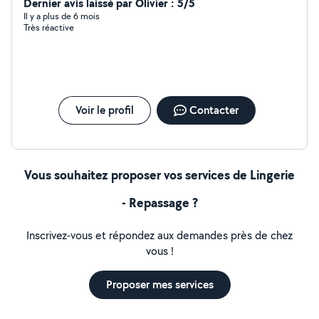
vous aider : - dans vos tâches ménagères
Dernier avis laissé par Olivier : 5/5
(repassage,vitres,rangement,ménage classique) - à faire
Il y a plus de 6 mois
Très réactive
vos courses - à préparer vos repas Au plaisir de vous
aider Cordialement, Salwa
Voir le profil
Contacter
Vous souhaitez proposer vos services de Lingerie
- Repassage ?
Inscrivez-vous et répondez aux demandes près de chez
vous !
Proposer mes services