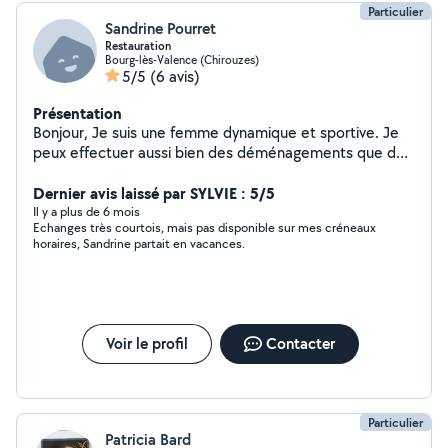
Particulier
Sandrine Pourret
Restauration
Bourg-lès-Valence (Chirouzes)
5/5
(6 avis)
Présentation
Bonjour, Je suis une femme dynamique et sportive. Je
peux effectuer aussi bien des déménagements que des
petits bricolage. J'adore également le repassage Et les
animaux! Au plaisir. Sandrine.
Dernier avis laissé par SYLVIE : 5/5
Il y a plus de 6 mois
Echanges très courtois, mais pas disponible sur mes créneaux
horaires, Sandrine partait en vacances.
Voir le profil
Contacter
Particulier
Patricia Bard