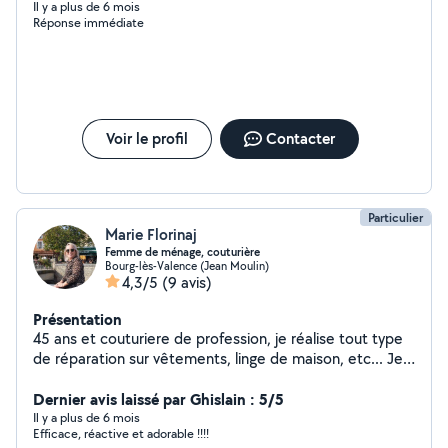
Il y a plus de 6 mois
Réponse immédiate
Voir le profil
Contacter
Particulier
Marie Florinaj
Femme de ménage, couturière
Bourg-lès-Valence (Jean Moulin)
4,3/5
(9 avis)
Présentation
45 ans et couturiere de profession, je réalise tout type
de réparation sur vêtements, linge de maison, etc... Je
peux aussi m occuper de personnes ( petits ou âgés)
tout en faisant le ménage, le repassage, etc... me
Dernier avis laissé par Ghislain : 5/5
contacter, j étudie toute demande
Il y a plus de 6 mois
Efficace, réactive et adorable !!!!