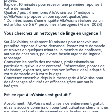
projets.
Rapide : 10 minutes pour recevoir une première réponse à
votre demande
Qualité / prix : 4 membres AlloVoisins sur 5* indiquent
qu’AlloVoisins propose un bon rapport qualité/prix
* Données issues d’une enquête AlloVoisins réalisée sur un
échantillon de 5 671 personnes interrogées (Février 2024)
Vous cherchez un nettoyeur de linge en urgence ?
Sur AlloVoisins, seulement 10 minutes pour recevoir une
première réponse à votre demande. Postez votre demande
et trouvez en quelques minutes un membre de confiance,
autour de chez vous, pour votre besoin urgent de lingerie -
repassage
Consultez les profils des membres, professionnels ou
particuliers, qui vous ont contacté. Présentation, photos de
réalisation, expertises, avis : trouvez l'offreur idéal, adapté à
votre demande et à votre budget.
Conversez ensemble depuis la messagerie AlloVoisins pour
des échanges sécurisés et efficaces grâce aux outils
intégrés.
Est-ce que AlloVoisins est gratuit ?
Absolument ! AlloVoisins est un service entièrement gratuit
et sans aucune commission pour tout utilisateur cherchant un
membre, qu’il soit professionnel ou particulier, pour une