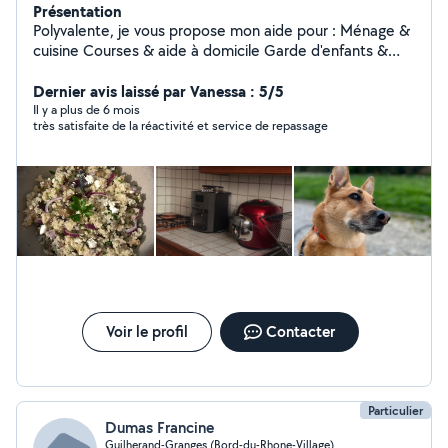
Présentation
Polyvalente, je vous propose mon aide pour : Ménage &
cuisine Courses & aide à domicile Garde d'enfants &
aide aux devoirs Garde d'animaux Nettoyage de voiture
& garage Jardinage & petits bricolages Créations de
Dernier avis laissé par Vanessa : 5/5
flyers Créations CV Mon mari est également polyvalent;
Il y a plus de 6 mois
très satisfaite de la réactivité et service de repassage
aide au déménagement, mécanique, Nettoyage
Véhicules en profondeur et bricolage ect Sérieuse,
ponctuelle et à l'écoute. Tarifs accessibles Contactez-
moi dès maintenant ! PS: Je n'interviens plus chez les
hommes, uniquement femmes.
Voir le profil
Contacter
Particulier
Dumas Francine
Guilherand-Granges (Bord-du-Rhone-Village)