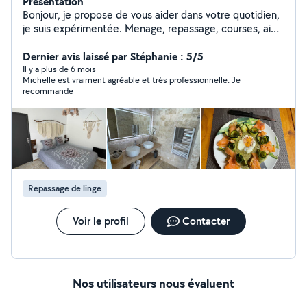
Présentation
Bonjour, je propose de vous aider dans votre quotidien,
je suis expérimentée. Menage, repassage, courses, aide
et préparation de repas, rdv médicaux, j'accepte les
chèques CESU. Je suis sérieuse,méticuleuse, avec le
Dernier avis laissé par Stéphanie : 5/5
sens du détail, j'adore cuisiner, ponctuelle.
Il y a plus de 6 mois
Michelle est vraiment agréable et très professionnelle. Je
recommande
Repassage de linge
Voir le profil
Contacter
Nos utilisateurs nous évaluent