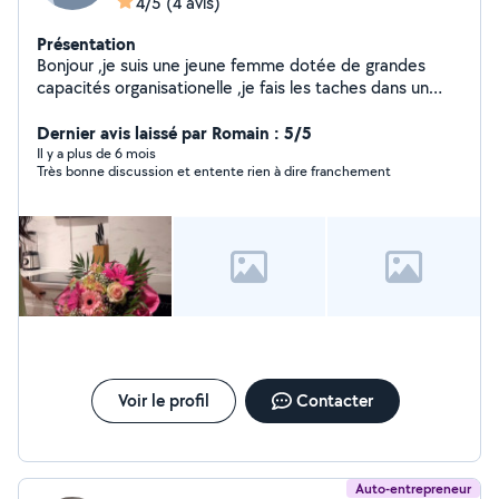
4/5
(4 avis)
Présentation
Bonjour ,je suis une jeune femme dotée de grandes
capacités organisationelle ,je fais les taches dans un
temps impartie ,efficace et sérieuse ,je peux vous aider
à faire le ménage le repassage le linge ,la cuisine ,garder
Dernier avis laissé par Romain : 5/5
vos enfants ,je fais vos courses ,je l'es récupére,je vous
Il y a plus de 6 mois
Très bonne discussion et entente rien à dire franchement
prends en balade et Co voiturage,n'hésitez pas à me
contacter pour plus d'informations.
Voir le profil
Contacter
Auto-entrepreneur