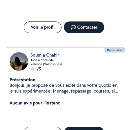
Voir le profil
Contacter
Particulier
Soumia Chahir
Aide à domicile
Valence (Valensolles)
-/5
Présentation
Bonjour, je propose de vous aider dans votre quotidien,
je suis expérimentée. Menage, repassage, courses, aide
et préparation de repas, je garde votre enfant Je suis
sérieuse, travailleuse, ponctuelle.
Aucun avis pour l'instant