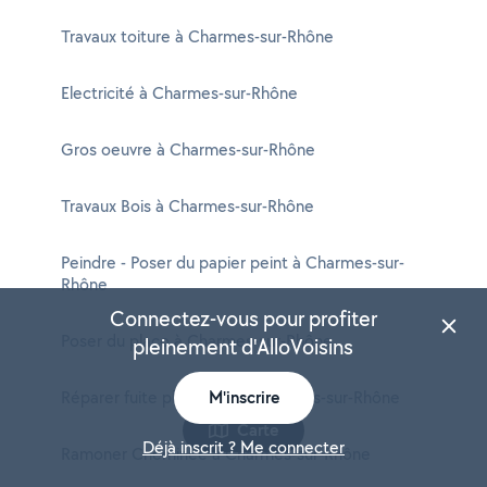
Travaux toiture à Charmes-sur-Rhône
Electricité à Charmes-sur-Rhône
Gros oeuvre à Charmes-sur-Rhône
Travaux Bois à Charmes-sur-Rhône
Peindre - Poser du papier peint à Charmes-sur-
Rhône
Connectez-vous pour profiter
Poser du placo à Charmes-sur-Rhône
pleinement d'AlloVoisins
Réparer fuite plomberie à Charmes-sur-Rhône
M'inscrire
Carte
Déjà inscrit ? Me connecter
Ramoner Cheminée à Charmes-sur-Rhône