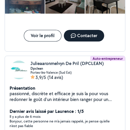
Voir le profil
Contacter
Auto-entrepreneur
Julieaaronmelvyn De Pril (DPCLEAN)
Dpclean
Portes-lès-Valence (Sud Est)
3,9/5
(14 avis)
Présentation
passionné, discrète et efficace je suis la pour vous
redonner le goût d'un intérieur bien ranger pour un
tranquillité au quotidien. gestion rbnb possible
Dernier avis laissé par Laurence : 1/5
Il y a plus de 6 mois
Bonjour, cette personne ne m'a jamais rappelé, je pense qu'elle
n'est pas fiable