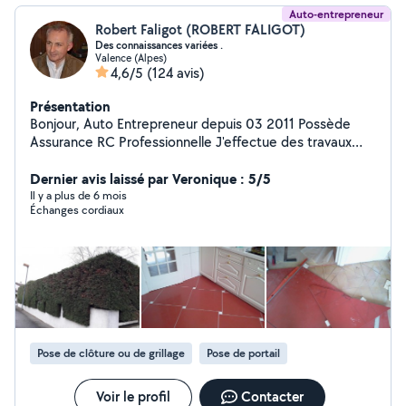
Auto-entrepreneur
Robert Faligot (ROBERT FALIGOT)
Des connaissances variées .
Valence (Alpes)
4,6/5
(124 avis)
Présentation
Bonjour, Auto Entrepreneur depuis 03 2011 Possède
Assurance RC Professionnelle J'effectue des travaux
pour Entreprises,Particuliers dans différents domaines
Dépannage Entretien Maintenance,Création et Design.
Dernier avis laissé par Veronique : 5/5
Qui concerne La maison, Espace vert,Mécanique en
Il y a plus de 6 mois
Échanges cordiaux
tout genre Pour davantage d'informations merci de me
contacter Cdlt Robert
Pose de clôture ou de grillage
Pose de portail
Voir le profil
Contacter