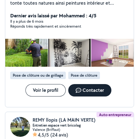
tonte toutes natures ainsi peintures intérieur et
extérieur et tapisserie et revêtement mural et toile de
verre ainsi que tous types de travail soigné
Dernier avis laissé par Mohammed : 4/5
déménagement nettoyage et livraison de colis en
Il y a plus de 6 mois
Réponds très rapidement et sincèrement
urgence manutention course rangement excetera tout
travail que vous ne pouvez pas faire par manque de
temps ou trop compliqué pour vous je suis à votre
service n hésité pas à me contacter c est un plaisir pour
moi de vous rendre service devis en fonction du travaille
qui sera raisonnable merci cordialement j attends vos
demandes personne dévoué et serviable.
Pose de clôture ou de grillage
Pose de clôture
Voir le profil
Contacter
Auto-entrepreneur
REMY llopis (LA MAIN VERTE)
Entretien espace vert bricolag
Valence (Briffaut)
4,5/5
(24 avis)