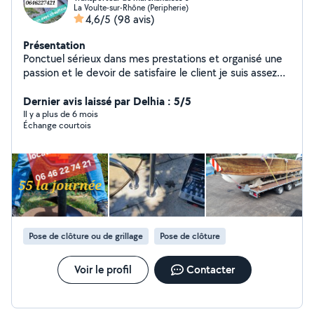
La Voulte-sur-Rhône (Peripherie)
4,6/5
(98 avis)
Présentation
Ponctuel sérieux dans mes prestations et organisé une
passion et le devoir de satisfaire le client je suis assez
disponible et assez réactif pour répondre à vos
sollicitation N hésité pas à me contacter Pour toutes
Dernier avis laissé par Delhia : 5/5
informations.
Il y a plus de 6 mois
Échange courtois
Pose de clôture ou de grillage
Pose de clôture
Voir le profil
Contacter