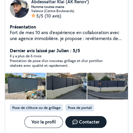
Abdessattar Klai (AK Renov')
Homme toutes mains
Valence (Centre-Boulevards)
5/5
(10 avis)
Présentation
Fort de mes 10 ans d'expérience en collaboration avec
une agence immobilière. je propose : revêtements de
sols(carrelage, parquet, lino) et faïences/carrelages
muraux, j'effectue aussi vos travaux de peinture.
Dernier avis laissé par Julien : 5/5
J'effectue vos petits travaux d'électricité et remplace
Il y a plus de 6 mois
Prestation de pose d'un nouveau grillage et d'un portillon
vos sanitaires. Ancien chef de chantier pour une
réalisée avec qualité et rapidement.
entreprise nationale de clôtures (habilitations prisons,
aéroports, sncf), je répare ou crée vos clôtures et
poses vos portails motorisés, portillons et portes de
garages. Diplômé en maintenance en climatisation, je
suis également en capacité de réparer vos climatiseurs.
Aujourd'hui je souhaite faire profitez les particuliers de
mes nombreuses compétences alors n'hésitez pas à me
Pose de clôture ou de grillage
Pose de portail
contacter !
Voir le profil
Contacter