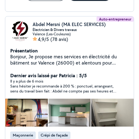
Auto-entrepreneur
Abdel Mersni (MA ELEC SERVICES)
Électricien & Divers travaux
Valence (Les-Couleures)
4,9/5
(78 avis)
Présentation
Bonjour, Je propose mes services en électricité du
bâtiment sur Valence (26000) et alentours pour
particuliers et professionnels. Je réalise tous types de
travaux d'installation, de dépannage et de mise en
Dernier avis laissé par Patricia : 5/5
service des équipements électriques dans des
Il y a plus de 6 mois
Sans hésiter je recommande à 200 % : ponctuel, arrangeant,
bâtiments à usage domestique, ainsi que d'autres
sens du travail bien fait : Abdel ne compte pas ses heures et
travaux de bricolage, peinture, montage meubles,
travaille sans relâche pour atteindre la perfection et satisfaire la
petite plomberie & maçonnerie Je vous remercie par
demande. Discret, Abdel a le sens du travail et l'envie de
avance et n'hésitez pas à me contacter pour toute
travailler !! Un jeune homme qui a du mérite. N'hésitez pas à
faire appel à ses services, il est très polyvalent et mérite de
information complémentaire pour vos prochains projets
réussir. Bravo Abdel et encore merci
!
Maçonnerie
Crépi de façade