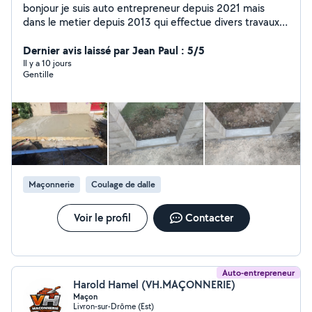
bonjour je suis auto entrepreneur depuis 2021 mais
dans le metier depuis 2013 qui effectue divers travaux ,
déménagement , debarasser vos encombrants ,
peinture intérieure et extérieure , jardinage ,
Dernier avis laissé par Jean Paul : 5/5
revêtement de sol , je suis maçon de métier , si je peut
Il y a 10 jours
Gentille
vous aider pour divers travaux à effectuer hésiter pas a
me contacter on trouvera un accord a bientôt
Maçonnerie
Coulage de dalle
Voir le profil
Contacter
Auto-entrepreneur
Harold Hamel (VH.MAÇONNERIE)
Maçon
Livron-sur-Drôme (Est)