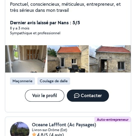
Ponctuel, consciencieux, méticuleux, entrepreneur, et
très sérieux dans mon travail
Dernier avis laissé par Nans : 5/5
Il y a 3 mois
Sympathique et professionnel
Maçonnerie
Coulage de dalle
Voir le profil
Contacter
Auto-entrepreneur
Oceane Lafffont (Ac Paysages)
Livron-sur-Drôme (Est)
4,8/5
(4 avis)