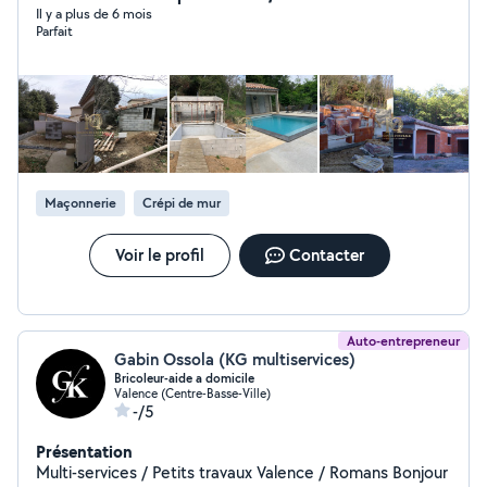
conception à la coordination des travaux, jusqu'à la
Il y a plus de 6 mois
Parfait
livraison finale. Notre promesse ? Un interlocuteur
unique, une gestion rigoureuse et des chantiers réalisés
dans les règles de l'art. Spécialistes de la transformation
d'habitat, nous redonnons vie à vos espaces avec
sérénité et expertise technique. Devis gratuit et
diagnostic personnalisé.
Maçonnerie
Crépi de mur
Voir le profil
Contacter
Auto-entrepreneur
Gabin Ossola (KG multiservices)
Bricoleur-aide a domicile
Valence (Centre-Basse-Ville)
-/5
Présentation
Multi-services / Petits travaux Valence / Romans Bonjour