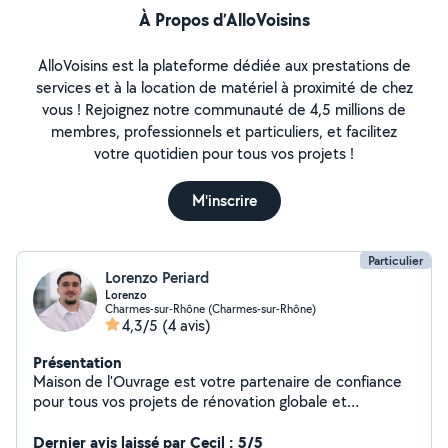
À Propos d’AlloVoisins
AlloVoisins est la plateforme dédiée aux prestations de
services et à la location de matériel à proximité de chez
vous ! Rejoignez notre communauté de 4,5 millions de
membres, professionnels et particuliers, et facilitez
votre quotidien pour tous vos projets !
M'inscrire
Particulier
Lorenzo Periard
Lorenzo
Charmes-sur-Rhône (Charmes-sur-Rhône)
4,3/5
(4 avis)
Présentation
Maison de l'Ouvrage est votre partenaire de confiance
pour tous vos projets de rénovation globale et
d'extension à Valence et dans un rayon de 50km. Nous
accompagnons les propriétaires de A à Z: de la
Dernier avis laissé par Cecil : 5/5