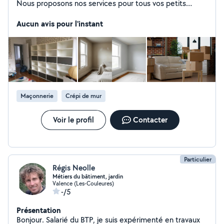
Nous proposons nos services pour tous vos petits
travaux et besoins de rénovation : Peinture intérieure /
rafraîchissement Montage de meubles Fixations /
Aucun avis pour l'instant
étagères / tringles / TV Petits travaux de bricolage
Remise en état / rénovation simple Aide
déménagement / manutention Intervention sur Valence,
Romans et alentours Disponibles rapidement Devis
gratuit Sérieux, motivés et appliqués, nous mettons un
point d'honneur à fournir un travail propre et soigné.
N'hésitez pas à nous contacter en message privé ou par
Maçonnerie
Crépi de mur
téléphone
Voir le profil
Contacter
Particulier
Régis Neolle
Métiers du bâtiment, jardin
Valence (Les-Couleures)
-/5
Présentation
Bonjour. Salarié du BTP, je suis expérimenté en travaux