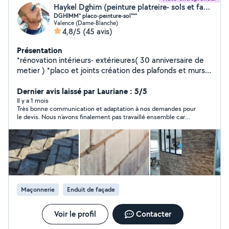
Haykel Dghim (peinture platreire- sols et façade .)
DGHIMM* placo-peinture-sol***
Valence (Dame-Blanche)
4,8/5
(45 avis)
Présentation
*rénovation intérieurs- extérieures( 30 anniversaire de
metier ) *placo et joints création des plafonds et murs
isolation intérieure et pose encadrements -- *peinture
sur tous supports *** technicien confirmer intervention
Dernier avis laissé par Lauriane : 5/5
apres sinistre et remise en état + pose de peinture
Il y a 1 mois
Très bonne communication et adaptation à nos demandes pour
lessivable +pose tapisserie décoratifs et panoramique
le devis. Nous n'avons finalement pas travaillé ensemble car
+pose parquet bois et pvc + stucoo marbré mural sols
nous avons fait appel à un prestataire tout corps d'état mais le
et plafond et tous enduit décoratif et béton cirée
devis et les échanges indiquent du professionnalisme et du
+façade peinture enduit tous genre neuf et renovation
sérieux !
+Maçonnerie -carrelage -faience + demolition et
ouverture mural construction et platrerie + dépannage
électricité et plomberie + montages meubles et cuisine
_
Maçonnerie
Enduit de façade
Voir le profil
Contacter