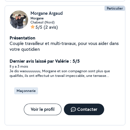
Particulier
Morgane Argaud
Morgane
Chabeuil (Nord)
5/5
(2 avis)
Présentation
Couple travailleur et multi-travaux, pour vous aider dans
votre quotidien
Dernier avis laissé par Valérie : 5/5
Il y a 3 mois
Je dis waouuuuuuu, Morgane et son compagnon sont plus que
qualifiés, ils ont effectué un travail impeccable, une terrasse
super propre et que dire les vitre sont tellement propre que j’ai
cru la porte fenêtre ouverte et je suis rentrée dedans ,
heureusement pas de mal 😂😂😂 Je vous les recommande
Maçonnerie
vivement, de plus, ils sont super sympa .
Voir le profil
Contacter