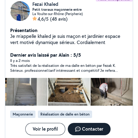
Fezai Khaled
Petit travaux maçonnerie entre
La Voulte-sur-Rhône (Peripherie)
4,6/5
(48 avis)
Présentation
Je m'appelle khaled je suis maçon et jardinier espace
vert motivé dynamique sérieux. Cordialement
Dernier avis laissé par Alain : 5/5
Il y a 2 mois
Très satisfait de la réalisation de ma dalle en béton par Fezak K.
Sérieux. professionnel.tarif intéressant et compétitif Je referai
appel dés besoin.
Maçonnerie
Réalisation de dalle en béton
Voir le profil
Contacter