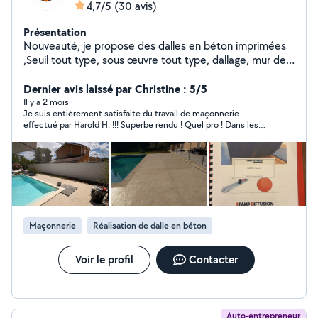
4,7/5
(30 avis)
Présentation
Nouveauté, je propose des dalles en béton imprimées
,Seuil tout type, sous œuvre tout type, dallage, mur de
clôture, escalier béton, renforcement charpente,
couverture,terrasse bois, abri de jardin etc travaux
Dernier avis laissé par Christine : 5/5
entretien espaces verts équipé Minipelle,bennes 3,6 et
Il y a 2 mois
Je suis entièrement satisfaite du travail de maçonnerie
10 m3 Rc pro , je met un point d'honneur pour satisfaire
effectué par Harold H. !!! Superbe rendu ! Quel pro ! Dans les
mes clients, travail de qualité
temps définis ensemble, travail de qualité, je recommande
vivement tout en souhaitant qu’il ne soit pas trop pris, car j’ai
encore du travail à lui demander 😅 A employer les yeux
fermés.
Maçonnerie
Réalisation de dalle en béton
Voir le profil
Contacter
Auto-entrepreneur