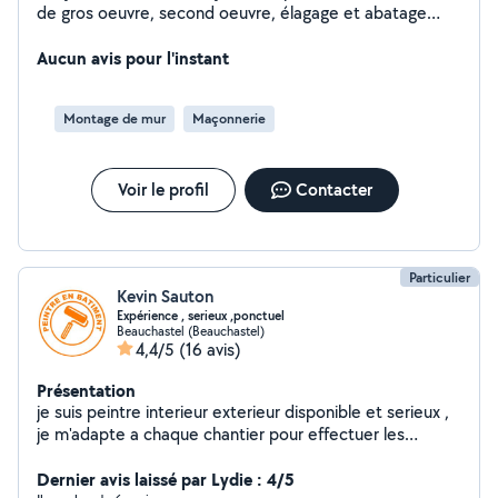
de gros oeuvre, second oeuvre, élagage et abatage
d'arbres. J'ai par ailleurs une longue expérience en
travaux en hauteur ou travaux d'accès difficile.
Aucun avis pour l'instant
J'interviens sur tous ces corps de métier mais peux
aussi intervenir sur divers travaux du bâtiment ou du
Montage de mur
Maçonnerie
jardin. Je suis essentiellement disponible en semaine à
partir du milieu d'après midi jusqu'en soirée.
Voir le profil
Contacter
Particulier
Kevin Sauton
Expérience , serieux ,ponctuel
Beauchastel (Beauchastel)
4,4/5
(16 avis)
Présentation
je suis peintre interieur exterieur disponible et serieux ,
je m'adapte a chaque chantier pour effectuer les
travaux dans les meilleurs délais pour mes clients pour
les satisfaires joint de placo ponçage a la giraf peintures
Dernier avis laissé par Lydie : 4/5