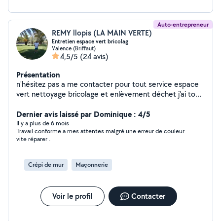
Auto-entrepreneur
REMY llopis (LA MAIN VERTE)
Entretien espace vert bricolag
Valence (Briffaut)
4,5/5
(24 avis)
Présentation
n'hésitez pas a me contacter pour tout service espace
vert nettoyage bricolage et enlèvement déchet j'ai tout
le matériel pour vous aider travail soigné et rapide
déplacement et devis gratuit je me déplace pour du
Dernier avis laissé par Dominique : 4/5
petit bricolage je me déplace aussi pour de l'évacuation
Il y a plus de 6 mois
Travail conforme a mes attentes malgré une erreur de couleur
de déchet débarrasse encombrant a petit prix
vite réparer .
débarrasse électroménager de toute taille vide cave et
grenier a petit prix et parfois gratuitement je peux louer
ma remorque bétonnière électrique a disposition et
Crépi de mur
Maçonnerie
divers outillage personne sérieuse et règlement
seulement quand les travaux sont terminés et validé par
le client tarifs compétitif. besoin de conseil pour des
Voir le profil
Contacter
travaux int et ext me déplace gratuitement et mes
conseils sont gratuit