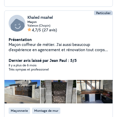
Particulier
Khaled msahel
Maçon
Valence (Chopin)
4,7/5
(27 avis)
Présentation
Maçon coffreur de métier. J'ai aussi beaucoup
d'expérience en agencement et rénovation tout corps
de métier (aménagement dressing,murs agglo,
terrasse,montage de meubles,peintures,tapisseries,
Dernier avis laissé par Jean Paul : 5/5
carrelage, faïences, rénovation salle de bain et
Il y a plus de 6 mois
Très sympas et professionel
cuisines).
Maçonnerie
Montage de mur