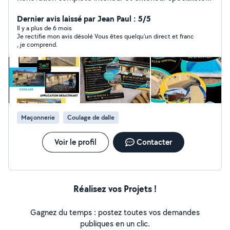
paysagiste et jardinier Effectue tous travaux jardinage,
paysagiste, terrassement Toute otre prestation a
Dernier avis laissé par Jean Paul : 5/5
discuter Service rapide et réactif Travail soigné et de
Il y a plus de 6 mois
Je rectifie mon avis désolé Vous êtes quelqu’un direct et franc
qualité À l'écoute du besoin du client Et donner les
, je comprend.
meilleurs informations et conseils Devis Gratuit
TÉLÉPHONE : ZÉRO SEPT . QUATRE VINGT DEUX .
CINQUANTE ET UN . ZÉRO SEPT. CINQUANTE TROIS
Cordialement
Maçonnerie
Coulage de dalle
Voir le profil
Contacter
Réalisez vos Projets !
Gagnez du temps : postez toutes vos demandes
publiques en un clic.