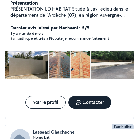
Présentation
PRÉSENTATION LD HABITAT Située à Lavilledieu dans le
département de l'Ardèche (07), en région Auvergne-
Rhône-Alpes, l'entreprise LD HABITAT est spécialisée
dans les travaux paysagers : abattage, élagage, taille de
Dernier avis laissé par Hachemi : 5/5
haies ou débarras des déchets verts. Polyvalente,
Il y a plus de 6 mois
Sympathique et très à l'écoute je recommande fortement
l'entreprise LD HABITAT vous propose d'autres
prestations incluant le nettoyage de toiture et de
façade, la peinture extérieure/intérieure et les travaux
de maçonnerie. Contactez-nous pour obtenir une étude
de vos besoins et un devis gratuit.
Voir le profil
Contacter
Particulier
Lassaad Ghacheche
Momo bat