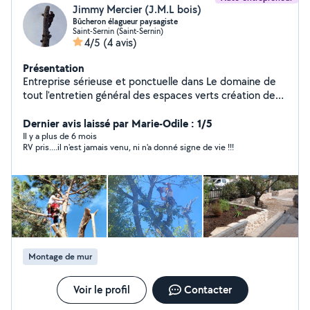
Jimmy Mercier (J.M.L bois)
Bûcheron élagueur paysagiste
Saint-Sernin (Saint-Sernin)
4/5
(4 avis)
Présentation
Entreprise sérieuse et ponctuelle dans Le domaine de
tout l'entretien général des espaces verts création des
parcs et jardins ainsi que dans le bucheronnage et
Dernier avis laissé par Marie-Odile : 1/5
l'élagage Service à la personne
Il y a plus de 6 mois
RV pris....il n'est jamais venu, ni n'a donné signe de vie !!!
Montage de mur
Voir le profil
Contacter