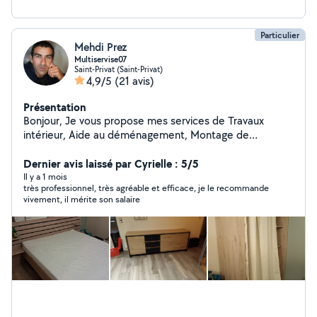
Particulier
Mehdi Prez
Multiservise07
Saint-Privat (Saint-Privat)
4,9/5
(21 avis)
Présentation
Bonjour, Je vous propose mes services de Travaux
intérieur, Aide au déménagement, Montage de
meubles, Installation cuisine... Pose parquet,Pose de
luminère, Dépose et pose de vmc, plomberie, petite
Dernier avis laissé par Cyrielle : 5/5
électricité... électroménagers, ect... ect... Travaux
Il y a 1 mois
très professionnel, très agréable et efficace, je le recommande
extérieurs... Tonte débroussaillage, taille, et toute
vivement, il mérite son salaire
entretien extérieur... Ayant travaillé dans plusieurs
domaine du bâtiment et d'espace vert j'ai acquis de
nombreuses connaissances et savoir faire. J'accepte le
CESU,( Chèque emploi service) N'hésitez pas à me
contacter À bientôt Mehdi