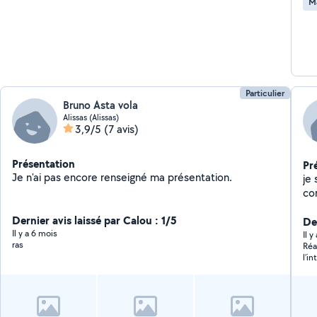
M
Particulier
Bruno Asta vola
Alissas (Alissas)
3,9/5
(7 avis)
Présentation
Pr
Je n'ai pas encore renseigné ma présentation.
je 
co
pla
Dernier avis laissé par Calou : 1/5
Der
Il y a 6 mois
Il 
ras
Réa
l’i
com