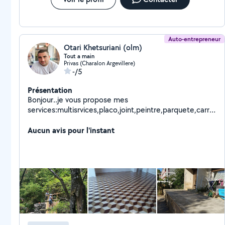
Auto-entrepreneur
Otari Khetsuriani (olm)
Tout a main
Privas (Charalon Argevillere)
-/5
Présentation
Bonjour..je vous propose mes
services:multisrvices,placo,joint,peintre,parquete,carrel
age,pergola,terrasse en bois,maçonarie etc
Aucun avis pour l'instant