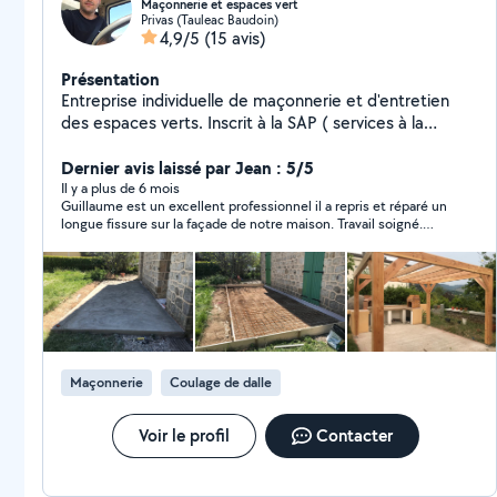
Maçonnerie et espaces vert
Privas (Tauleac Baudoin)
4,9/5
(15 avis)
Présentation
Entreprise individuelle de maçonnerie et d'entretien
des espaces verts. Inscrit à la SAP ( services à la
personne) profitez d'un crédit d'impôts de 50%.
Contactez-moi pour plus de renseignements.
Dernier avis laissé par Jean : 5/5
Il y a plus de 6 mois
Guillaume est un excellent professionnel il a repris et réparé un
longue fissure sur la façade de notre maison. Travail soigné.
Personne de confiance
Maçonnerie
Coulage de dalle
Voir le profil
Contacter