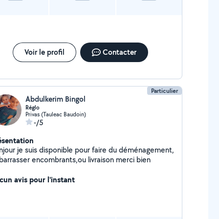
Voir le profil
Contacter
Particulier
Abdulkerim Bingol
Réglo
Privas (Tauleac Baudoin)
-/5
ésentation
njour je suis disponible pour faire du déménagement,
barrasser encombrants,ou livraison merci bien
cun avis pour l'instant