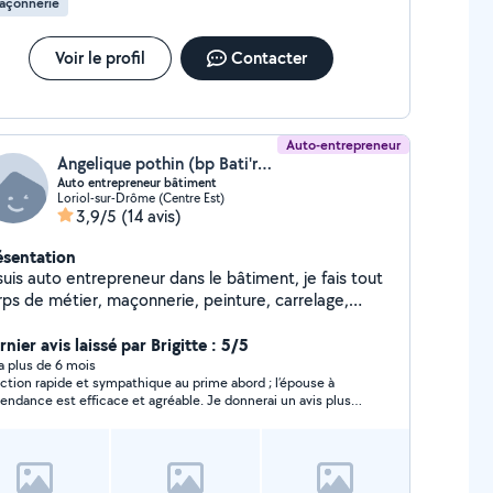
açonnerie
Voir le profil
Contacter
Auto-entrepreneur
Angelique pothin (bp Bati'renov26)
Auto entrepreneur bâtiment
Loriol-sur-Drôme (Centre Est)
3,9/5
(14 avis)
ésentation
suis auto entrepreneur dans le bâtiment, je fais tout
rps de métier, maçonnerie, peinture, carrelage,
co, électricité, plomberie... bref je touche à tout
nier avis laissé par Brigitte : 5/5
y a plus de 6 mois
ction rapide et sympathique au prime abord ; l’épouse à
ntendance est efficace et agréable. Je donnerai un avis plus
plet quand le travail sera fait!