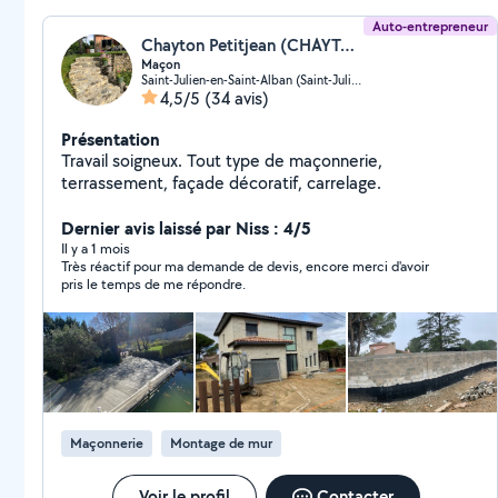
Auto-entrepreneur
Chayton Petitjean (CHAYTON PETITJEAN MACONNERIE-RENOVATION)
Maçon
Saint-Julien-en-Saint-Alban (Saint-Julien-en-Saint-Alban)
4,5/5
(34 avis)
Présentation
Travail soigneux. Tout type de maçonnerie,
terrassement, façade décoratif, carrelage.
Dernier avis laissé par Niss : 4/5
Il y a 1 mois
Très réactif pour ma demande de devis, encore merci d'avoir
pris le temps de me répondre.
Maçonnerie
Montage de mur
Voir le profil
Contacter