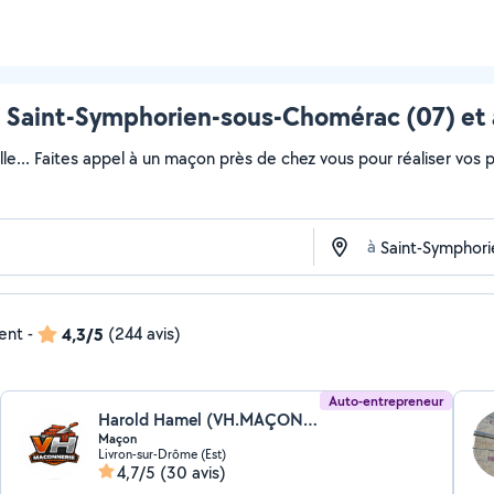
 Saint-Symphorien-sous-Chomérac (07) et 
lle... Faites appel à un maçon près de chez vous pour réaliser vos pr
à
dent
-
4,3/5
(244 avis)
Auto-entrepreneur
Harold Hamel (VH.MAÇONNERIE)
Maçon
Livron-sur-Drôme (Est)
4,7/5
(30 avis)