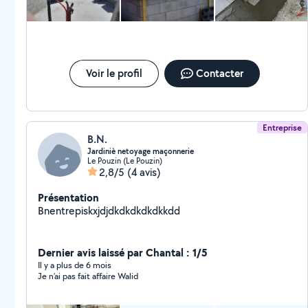
Voir le profil
Contacter
Entreprise
B.N.
Jardiniè netoyage maçonnerie
Le Pouzin (Le Pouzin)
2,8/5
(4 avis)
Présentation
Bnentrepiskxjdjdkdkdkdkdkkdd
Dernier avis laissé par Chantal : 1/5
Il y a plus de 6 mois
Je n’ai pas fait affaire Walid