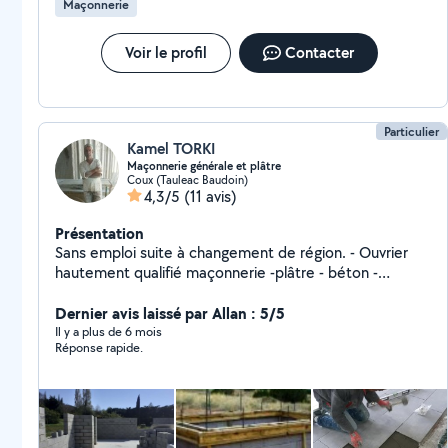
Maçonnerie
Voir le profil
Contacter
Particulier
Kamel TORKI
Maçonnerie générale et plâtre
Coux (Tauleac Baudoin)
4,3/5
(11 avis)
Présentation
Sans emploi suite à changement de région. - Ouvrier
hautement qualifié maçonnerie -plâtre - béton -
carrelage -marbre- toitures. Je suis consciencieux, je
travaille rapidement et proprement. N'hésitez pas à
Dernier avis laissé par Allan : 5/5
me contacter, vous aurez une réponse rapide et
Il y a plus de 6 mois
Réponse rapide.
cordiale.