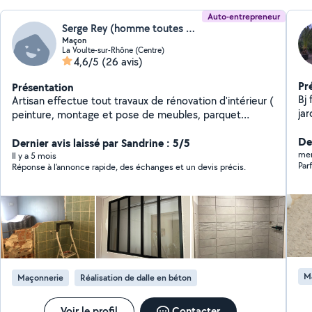
Auto-entrepreneur
Serge Rey (homme toutes mains)
Maçon
La Voulte-sur-Rhône (Centre)
4,6/5
(26 avis)
Pr
Présentation
Bj
Artisan effectue tout travaux de rénovation d'intérieur (
peinture, montage et pose de meubles, parquet
flottant, ect)
Der
Dernier avis laissé par Sandrine : 5/5
mer
Il y a 5 mois
Par
Réponse à l’annonce rapide, des échanges et un devis précis.
M
Maçonnerie
Réalisation de dalle en béton
Voir le profil
Contacter