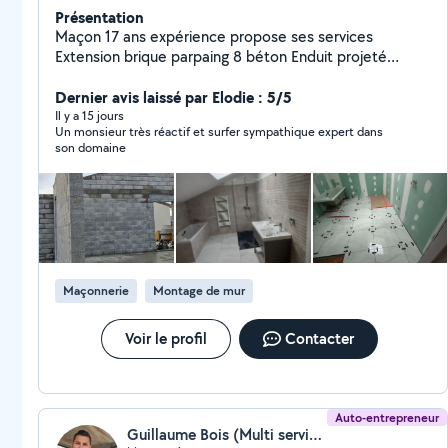
Présentation
Maçon 17 ans expérience propose ses services
Extension brique parpaing 8 béton Enduit projeté
rejointoiement Mur porteur Pavage Carrelage.... je suis
Dernier avis laissé par Elodie : 5/5
à votre écoute n hésiter à me contacter Devis gratuit
Il y a 15 jours
Un monsieur très réactif et surfer sympathique expert dans
son domaine
Maçonnerie
Montage de mur
Voir le profil
Contacter
Auto-entrepreneur
Guillaume Bois (Multi services BC 07)