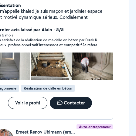
ésentation
pelle khaled je suis maçon et jardinier espace
vert motivé dynamique sérieux. Cordialement
nier avis laissé par Alain : 5/5
 a 2 mois
s satisfait de la réalisation de ma dalle en béton par Fezak K.
eux. professionnel.tarif intéressant et compétitif Je referai
el dés besoin.
açonnerie
Réalisation de dalle en béton
Voir le profil
Contacter
Auto-entrepreneur
Ernest Renov Uhlmann (ernest renovhabitat)