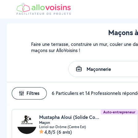
Maçons à
Faire une terrasse, construire un mur, couler une da
maçons sur AlloVoisins !
Filtres
6 Particuliers et 14 Professionnels répon
Auto-entrepreneur
Mustapha Aloui (Solide Constructions)
Maçon
Loriol-sur-Drôme (Centre Est)
4,8/5
(6 avis)