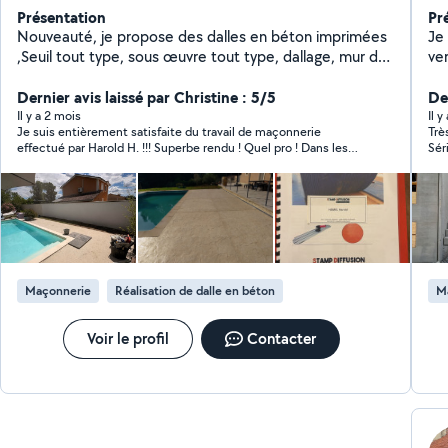
Présentation
Pr
Nouveauté, je propose des dalles en béton imprimées
Je m'ap
,Seuil tout type, sous œuvre tout type, dallage, mur de
clôture, escalier béton, renforcement charpente,
couverture,terrasse bois, abri de jardin etc travaux
Dernier avis laissé par Christine : 5/5
Der
entretien espaces verts équipé Minipelle,bennes 3,6 et
Il y a 2 mois
Il y
Je suis entièrement satisfaite du travail de maçonnerie
Trè
10 m3 Rc pro , je met un point d'honneur pour satisfaire
effectué par Harold H. !!! Superbe rendu ! Quel pro ! Dans les
Séri
mes clients, travail de qualité
temps définis ensemble, travail de qualité, je recommande
app
vivement tout en souhaitant qu’il ne soit pas trop pris, car j’ai
encore du travail à lui demander 😅 A employer les yeux
fermés.
Maçonnerie
Réalisation de dalle en béton
M
Voir le profil
Contacter