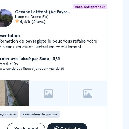
Auto-entrepreneur
Oceane Lafffont (Ac Paysages)
Livron-sur-Drôme (Est)
4,8/5
(4 avis)
ésentation
 formation de paysagiqte je peux vous refaire votre
jardin sans soucis et l entretien cordialement
nier avis laissé par Sana : 5/5
credi à 10h
fait, rapide et efficace je recommande 😁
açonnerie
Réalisation de piscine
Voir le profil
Contacter