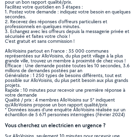
pour un bon rapport qualité/prix.
Facilitez votre quotidien en 3 étapes :
1. Postez votre demande : indiquez votre besoin en quelques
secondes.
2. Recevez des réponses d’offreurs particuliers et
professionnels en quelques minutes.
3. Echangez avec les offreurs depuis la messagerie privée et
sécurisée et faites votre choix !
C’est gratuit et sans commission !
AlloVoisins partout en France : 35 000 communes
représentées sur AlloVoisins, du plus petit village à la plus
grande ville, trouvez un membre à proximité de chez vous !
Efficace : Une demande postée toutes les 10 secondes, 3.6
millions de demandes postées par an
Généraliste : 1 250 types de besoins différents, tout est
possible sur AlloVoisins, du plus petit besoin aux plus grands
projets.
Rapide : 10 minutes pour recevoir une première réponse à
votre demande
Qualité / prix : 4 membres AlloVoisins sur 5* indiquent
qu’AlloVoisins propose un bon rapport qualité/prix
* Données issues d’une enquête AlloVoisins réalisée sur un
échantillon de 5 671 personnes interrogées (Février 2024)
Vous cherchez un electricien en urgence ?
Sur AlloVoisins, seulement 10 minutes pour recevoir une