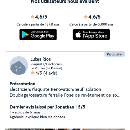
Nos utilisateurs nous évaluent
4,6/5
4,6/5
Calculé à partir de 48731 avis
Calculé à partir de 66000 avis
Particulier
Lukas Rios
Plaquiste/Electricien
Le Pouzin (Le Pouzin)
4/5
(4 avis)
Présentation
Électricien/Plaquiste Rénovation/neuf Isolation
Doublage/ossature ferraille Pose de revêtement de sol
Tableau électrique Petit travaux/ gros travaux
Dépannage Climatisation Portail électrique VMC
Dernier avis laissé par Jonathan : 5/5
Visiophone/interphone
Il y a plus de 6 mois
Agréable, explique bien les choses