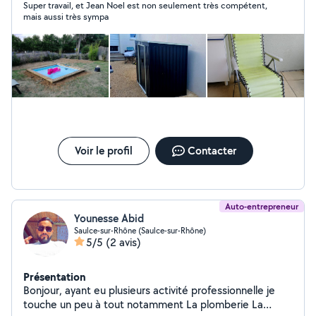
Super travail, et Jean Noel est non seulement très compétent,
matériels Diagnostic sur le PC bureau, le PC portable, le
mais aussi très sympa
téléphone et tout périphérique de l'environnement
(imprimante, domotique, alarme, ...)
Voir le profil
Contacter
Auto-entrepreneur
Younesse Abid
Saulce-sur-Rhône (Saulce-sur-Rhône)
5/5
(2 avis)
Présentation
Bonjour, ayant eu plusieurs activité professionnelle je
touche un peu à tout notamment La plomberie La