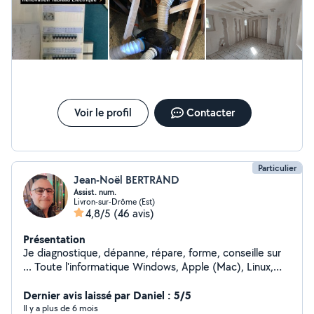
Voir le profil
Contacter
Particulier
Jean-Noël BERTRAND
Assist. num.
Livron-sur-Drôme (Est)
4,8/5
(46 avis)
Présentation
Je diagnostique, dépanne, répare, forme, conseille sur
... Toute l'informatique Windows, Apple (Mac), Linux,
Chrome Flex Bureautique (tableur, traitement de
textes, présentation, publication, ...) Administratif
Dernier avis laissé par Daniel : 5/5
bureautique, organisation ; conseils d'achats Prêt de
Il y a plus de 6 mois