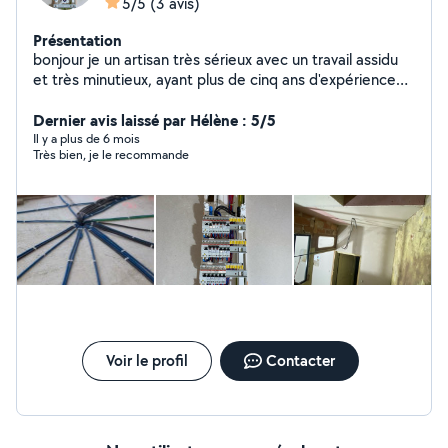
5/5
(3 avis)
Présentation
bonjour je un artisan très sérieux avec un travail assidu
et très minutieux, ayant plus de cinq ans d'expérience
dans le bâtiment je serai répondre à vos attentes. Je
fais principalement de l'électricité, mais je fais aussi des
Dernier avis laissé par Hélène : 5/5
salle de bains clefs en main,du placo et du revêtement
Il y a plus de 6 mois
Très bien, je le recommande
de sols. N'hésitez pas à me contacter pour plus de
renseignements, vous ne serez pas déçu. cordialement,
Martin Giovann
Voir le profil
Contacter