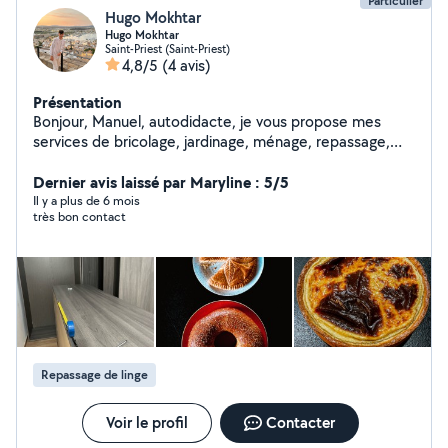
Particulier
Hugo Mokhtar
Hugo Mokhtar
Saint-Priest (Saint-Priest)
4,8/5
(4 avis)
Présentation
Bonjour, Manuel, autodidacte, je vous propose mes
services de bricolage, jardinage, ménage, repassage,
cuisine/pâtisserie et aménagements/décoration
d'intérieur.
Dernier avis laissé par Maryline : 5/5
Il y a plus de 6 mois
très bon contact
Repassage de linge
Voir le profil
Contacter