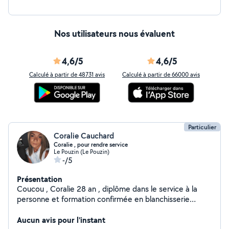
Nos utilisateurs nous évaluent
4,6/5
4,6/5
Calculé à partir de 48731 avis
Calculé à partir de 66000 avis
Particulier
Coralie Cauchard
Coralie , pour rendre service
Le Pouzin (Le Pouzin)
-/5
Présentation
Coucou , Coralie 28 an , diplôme dans le service à la
personne et formation confirmée en blanchisserie
pressing. Actuellement femme de ménage pour
particulier et Professionnel
Aucun avis pour l'instant