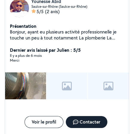
Younesse Abid
quelque chose pour vous, je le ferai
Saulce-sur-Rhône (Saulce-sur-Rhône)
5/5
(2 avis)
Présentation
Bonjour, ayant eu plusieurs activité professionnelle je
touche un peu à tout notamment La plomberie La
soudure La menuiserie
Dernier avis laissé par Julien : 5/5
Il y a plus de 6 mois
Merci
Voir le profil
Contacter