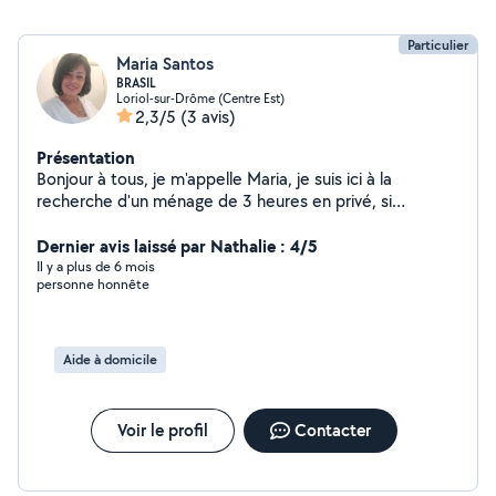
Particulier
Maria Santos
BRASIL
Loriol-sur-Drôme (Centre Est)
2,3/5
(3 avis)
Présentation
Bonjour à tous, je m'appelle Maria, je suis ici à la
recherche d'un ménage de 3 heures en privé, si
quelqu'un en a besoin, n'hésitez pas à me contacter,
merci d'avance.
Dernier avis laissé par Nathalie : 4/5
Il y a plus de 6 mois
personne honnête
Aide à domicile
Voir le profil
Contacter