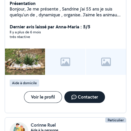
Présentation
Bonjour, Je me présente , Sandrine j'ai 55 ans je suis
quelqu'un de , dynamique , organise. J'aime les animaux
et je les craint pas, je vous proposes mes services en
tant qu'aide à domicile; je peux m'occuper de vos
Dernier avis laissé par Anna-Maria : 5/5
course, de votre ménage, de votre restauration(
Il y a plus de 6 mois
trés réactive
ancienne cuisinière je me ferai un plaisir de vous cuisiner
de petit plat si besoin, Ayant le permis B je peux me
rendre disponible pour vous accompagné pour vos
rendez vous.: etc. J'aime tout ce qui touche à la
peinture au jardin. Etc très débrouillarde je me ferai un
plaisir de vous aidez
Aide à domicile
Voir le profil
Contacter
Particulier
Corinne Ruel
Aide à la personne