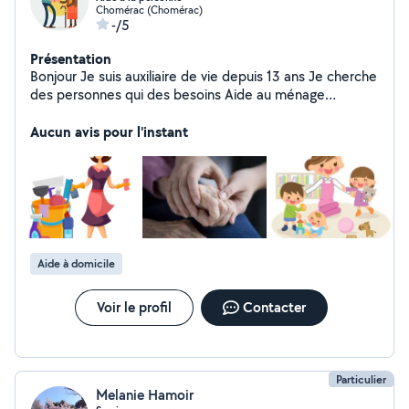
Chomérac (Chomérac)
-/5
Présentation
Bonjour Je suis auxiliaire de vie depuis 13 ans Je cherche
des personnes qui des besoins Aide au ménage
Préparation des repas Aide à la toilette Aide au lever et
coucher Prise de médicaments Promenade Je peux
Aucun avis pour l'instant
éventuellement intervenir les week-ends Au plaisir de
répondre à votre demande
Aide à domicile
Voir le profil
Contacter
Particulier
Melanie Hamoir