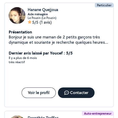
Particulier
Hanane Quejjoua
Aide ménagère
Le Pouzin (Le Pouzin)
5/5
(1 avis)
Présentation
Bonjour je suis une maman de 2 petits garçons très
dynamique et souriante je recherche quelques heures
de ménage à faire par semaine auparavant je travailler
entant que agent d'entretien chez (immoclean ) je peux
Dernier avis laissé par Youcef : 5/5
aussi faire de la garde des enfants ou bien de l'aide à la
Il y a plus de 6 mois
très réactif
personnes âgées Je fais aussi de la cuisine (couscous,
tajine) sur commande
Voir le profil
Contacter
Auto-entrepreneur
Dorothée Traffas