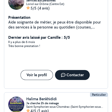
Services aux personnes
Loriol-sur-Drôme (Centre Est)
5/5
(4 avis)
Présentation
Aide soignante de métier, je peux être disponible pour
des services à la personne au quotidien (courses,
ménage, soins de nursing) pour les personnes âgées/en
situation de handicaps/enfants. Je peux également
Dernier avis laissé par Camille : 5/5
garder vos animaux de compagnie à leur domicile, les
Il y a plus de 6 mois
Très bonne prestation !
promener. Je peux vous aider à déménager. Merci
d'avance pour votre confiance.
Voir le profil
Contacter
Particulier
Halima Benkhididi
Je cherche 2h de ménage
Saint-Symphorien-sous-Chomérac (Saint-Symphorien-sous-Chomérac)
4/5
(1 avis)