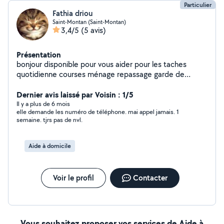
Particulier
Fathia driou
Saint-Montan (Saint-Montan)
3,4/5
(5 avis)
Présentation
bonjour disponible pour vous aider pour les taches
quotidienne courses ménage repassage garde de
personne agees toilette preparation de repas garde de
nuits experience de plusieurs annees acpete tout mode
Dernier avis laissé par Voisin : 1/5
de paiments cordialement
Il y a plus de 6 mois
elle demande les numéro de téléphone. mai appel jamais. 1
semaine. tjrs pas de nvl.
Aide à domicile
Voir le profil
Contacter
Vous souhaitez proposer vos services de Aide à