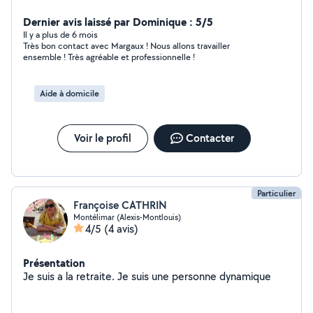
mes services d'aide à la personne à votre domicile (aide
à la toilette, change, habillage, levé, aide à la prise des
Dernier avis laissé par Dominique : 5/5
repas, accompagnement extérieur, compagnie,
Il y a plus de 6 mois
Très bon contact avec Margaux ! Nous allons travailler
courses) sur Montelimar et les alentours (10km autour).
ensemble ! Très agréable et professionnelle !
Je fonctionne en CESU
Aide à domicile
Voir le profil
Contacter
Particulier
Françoise CATHRIN
Montélimar (Alexis-Montlouis)
4/5
(4 avis)
Présentation
Je suis a la retraite. Je suis une personne dynamique