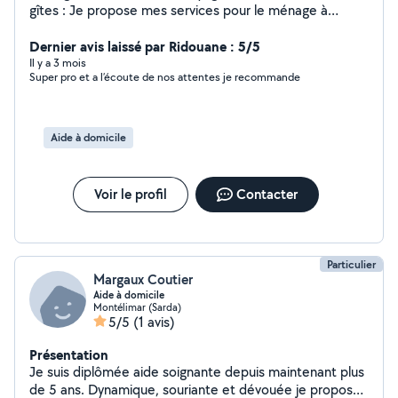
gîtes : Je propose mes services pour le ménage à
domicile, le nettoyage de logements en location courte
durée (Airbnb, gîtes, etc.) ainsi que l'entretien régulier
Dernier avis laissé par Ridouane : 5/5
ou ponctuel de votre maison. Sérieuse, organisée et
Il y a 3 mois
Super pro et a l’écoute de nos attentes je recommande
appliquée, j'ai un bac professionnel accompagnement
soins et services à la personne, ce qui m'a permis
d'acquérir de solides compétences en entretien,
hygiène et respect des lieux. Je m'adapte à vos besoins
Aide à domicile
et vos horaires, pour un logement toujours propre et
accueillants.
Voir le profil
Contacter
Particulier
Margaux Coutier
Aide à domicile
Montélimar (Sarda)
5/5
(1 avis)
Présentation
Je suis diplômée aide soignante depuis maintenant plus
de 5 ans. Dynamique, souriante et dévouée je propose