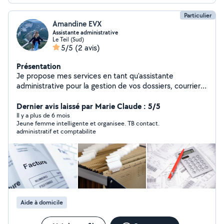
Particulier
Amandine EVX
Assistante administrative
Le Teil (Sud)
5/5
(2 avis)
Présentation
Je propose mes services en tant qu'assistante
administrative pour la gestion de vos dossiers, courriers,
comptabilité et diverses tâches administratives. J'ai
également de l'expérience dans le nettoyage des locaux
Dernier avis laissé par Marie Claude : 5/5
et pour diverses petites taches du quotidien.
Il y a plus de 6 mois
Jeune femme intelligente et organisee. TB contact.
administratif et comptabilite
Aide à domicile