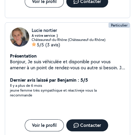
Voir le profil
Contacter
Particulier
Lucie nortier
A votre service :)
Châteauneuf-du-Rhône (Châteauneuf-du-Rhône)
5/5
(3 avis)
Présentation
Bonjour, Je suis véhiculée et disponible pour vous
amener à un point de rendez-vous ou autre si besoin. Je
dispose du permis D, transports en commun et dispose
d'une expérience dans le transport. Je suis disponible
Dernier avis laissé par Benjamin : 5/5
également pour la garde de vos petits compagnons,
Il y a plus de 6 mois
jeune femme très sympathique et réactiveje vous la
tels que chiens, souris, rat, cochon d'inde, oiseaux etc...
recommande
Je dispose d'une maison avec un jardin clôturé
(présence d'un chien et 2 chats à la maison, sociabilité a
tout type de nouveau copain). A bientôt :)
Voir le profil
Contacter