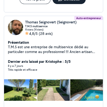
Auto-entrepreneur
Thomas Seignovert (Seignovert)
T.M.S multiservice
Viviers (Viviers)
4,8/5
(28 avis)
Présentation
T.M.S est une entreprise de multiservice dédié au
particulier comme au professionnel !!! Ancien artisan
menuisier , je vous propose mes services pour vous
aider au quotidien dans vos petits travaux et grands
Dernier avis laissé par Kristophe : 5/5
projets !!! Facebook : T.M.S multiservice
Il y a 7 jours
Très rapide et efficace