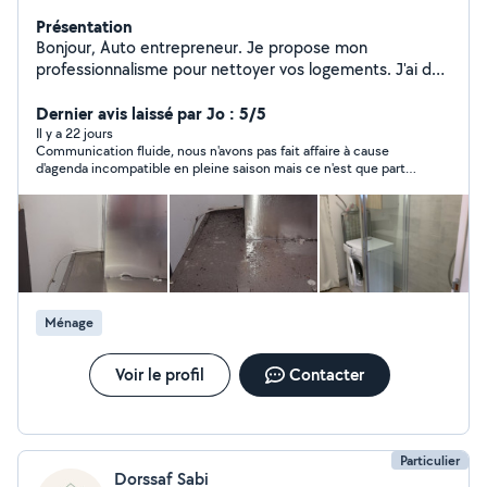
Présentation
Bonjour, Auto entrepreneur. Je propose mon
professionnalisme pour nettoyer vos logements. J'ai de
l'expérience dedans depuis plus de 3 ans maintenant. Je
suis sur Montelimar et peut me déplacer aux alentours
Dernier avis laissé par Jo : 5/5
de 30 km. Je serais ravis d'effectuer les ménages de
Il y a 22 jours
Communication fluide, nous n'avons pas fait affaire à cause
vos gîtes, airbnb, appartements ou maison. Excellente
d'agenda incompatible en pleine saison mais ce n'est que partie
journée.
remise. à bientôt , merci
Ménage
Voir le profil
Contacter
Particulier
Dorssaf Sabi