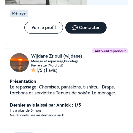
terrasses, façades, allées, parkings. Nous utilisons des
techniques adaptées pour éliminer saletés, mousses et
Ménage
traces liées aux intempéries. Nettoyage de fin de
chantier : Après travaux, EG Clean intervient pour un
nettoyage complet : poussières, traces de peinture,
Voir le profil
Contacter
sols, ect...
Auto-entrepreneur
Wijdane Zriouli (wijdane)
Ménage et repassage,bricolage
Pierrelatte (Nord Est)
1/5
(1 avis)
Présentation
Le repassage: Chemises, pantalons, t-shirts... Draps,
torchons et serviettes Tenues de soirée Le ménage:
Rangement et ménage des chambres et du salon
Nettoyage des sols Entretien de la cuisine, salles de
Dernier avis laissé par Annick : 1/5
bain et sanitaires Nettoyage des vitres Nettoyage en
Il y a plus de 6 mois
Ne réponds pas au demande au b
profondeur des électroménagers, dressings, placards...