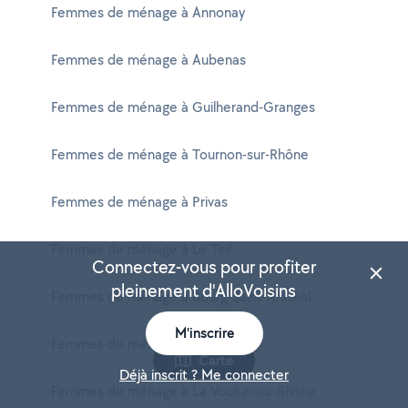
Femmes de ménage à Annonay
Femmes de ménage à Aubenas
Femmes de ménage à Guilherand-Granges
Femmes de ménage à Tournon-sur-Rhône
Femmes de ménage à Privas
Femmes de ménage à Le Teil
Connectez-vous pour profiter
pleinement d'AlloVoisins
Femmes de ménage à Bourg-Saint-Andéol
M'inscrire
Femmes de ménage à Saint-Péray
Carte
Déjà inscrit ? Me connecter
Femmes de ménage à La Voulte-sur-Rhône