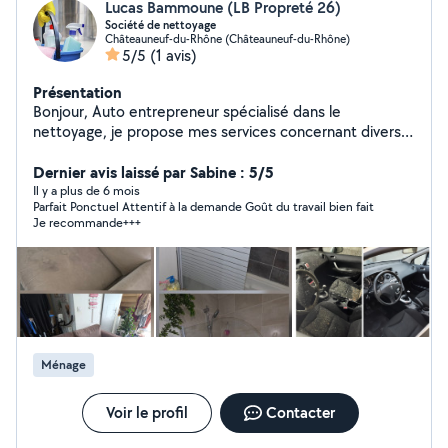
Lucas Bammoune (LB Propreté 26)
Société de nettoyage
Châteauneuf-du-Rhône (Châteauneuf-du-Rhône)
5/5
(1 avis)
Présentation
Bonjour, Auto entrepreneur spécialisé dans le
nettoyage, je propose mes services concernant divers
types de nettoyage. Nettoyage bureaux et commerces.
Nettoyage de fin de chantier. Service Vitrerie.
Dernier avis laissé par Sabine : 5/5
Nettoyage allées et terrasses. Pour tout autre types de
Il y a plus de 6 mois
Parfait Ponctuel Attentif à la demande Goût du travail bien fait
nettoyage, n'hésitez pas à me contacter. Lucas -
Je recommande+++
Société LB Nettoyage 26
Ménage
Voir le profil
Contacter