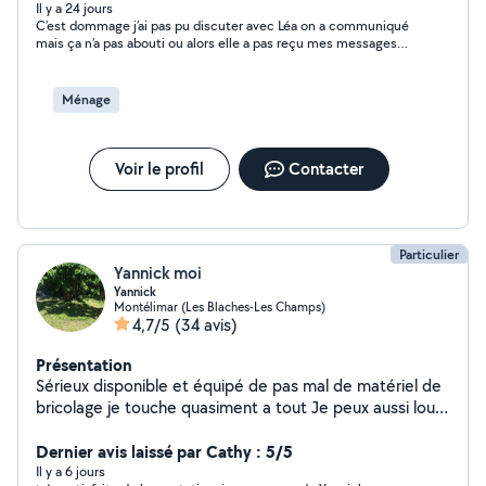
besoins pour vous simplifier la vie au quotidien.
Il y a 24 jours
C’est dommage j’ai pas pu discuter avec Léa on a communiqué
Intervention sur Montélimar
mais ça n’a pas abouti ou alors elle a pas reçu mes messages
mais bon ?
Ménage
Voir le profil
Contacter
Particulier
Yannick moi
Yannick
Montélimar (Les Blaches-Les Champs)
4,7/5
(34 avis)
Présentation
Sérieux disponible et équipé de pas mal de matériel de
bricolage je touche quasiment a tout Je peux aussi louer
du matériel de bricolage style ( scie , échelle pliante ,
perfo .... ) Passionné aussi de cuisine si vous souhaitez
Dernier avis laissé par Cathy : 5/5
une paella a domicile ou un cochon a la broche j'ai tout
Il y a 6 jours