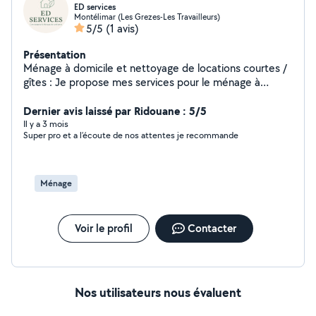
ED services
Montélimar (Les Grezes-Les Travailleurs)
5/5
(1 avis)
Présentation
Ménage à domicile et nettoyage de locations courtes /
gîtes : Je propose mes services pour le ménage à
domicile, le nettoyage de logements en location courte
durée (Airbnb, gîtes, etc.) ainsi que l'entretien régulier
Dernier avis laissé par Ridouane : 5/5
ou ponctuel de votre maison. Sérieuse, organisée et
Il y a 3 mois
Super pro et a l’écoute de nos attentes je recommande
appliquée, j'ai un bac professionnel accompagnement
soins et services à la personne, ce qui m'a permis
d'acquérir de solides compétences en entretien,
hygiène et respect des lieux. Je m'adapte à vos besoins
Ménage
et vos horaires, pour un logement toujours propre et
accueillants.
Voir le profil
Contacter
Nos utilisateurs nous évaluent