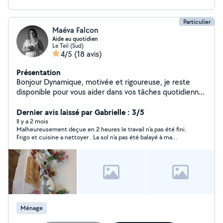
Particulier
Maéva Falcon
Aide au quotidien
Le Teil (Sud)
4/5
(18 avis)
Présentation
Bonjour Dynamique, motivée et rigoureuse, je reste
disponible pour vous aider dans vos tâches quotidiennes
Menage, aide à domicile, papiers, courses , garde
d'enfants, repassage, extras en restauration..... J'ai de
Dernier avis laissé par Gabrielle : 3/5
l'expérience dans le domaine. Au plaisir
Il y a 2 mois
Malheureusement deçue en 2 heures le travail n’a pas été fini.
Frigo et cuisine a nettoyer . La sol n’a pas été balayé à ma
grande surprise. Plus de produits à la fin des tâches. Peut être
que j’ai trop sous évaluer le travail.
Ménage