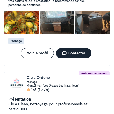
très satisfaite de la prestation, je recommande Yannick,
ce qu'il faut. ( Et bien d'autres choses ) Je suis aussi
personne de confiance
équipé pour vos nettoyage de canapé, tapis, matelas,
siège voiture ...
Ménage
Voir le profil
Contacter
Auto-entrepreneur
Cleia Ordono
Ménage
Montélimar (Les Grezes-Les Travailleurs)
1/5
(1 avis)
Présentation
Cleia Clean, nettoyage pour professionnels et
particuliers.