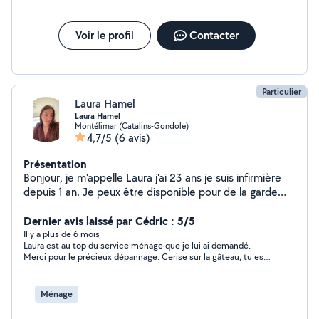
Voir le profil
Contacter
Particulier
Laura Hamel
Laura Hamel
Montélimar (Catalins-Gondole)
4,7/5
(6 avis)
Présentation
Bonjour, je m'appelle Laura j'ai 23 ans je suis infirmière
depuis 1 an. Je peux être disponible pour de la garde
d'enfants et du ménage ( shampouineuse, gîte, ménage
quotidien ) sur des jours flexibles . Je peux aussi être
Dernier avis laissé par Cédric : 5/5
disponible pour garder vos animaux ( chats, NACS) en
Il y a plus de 6 mois
Laura est au top du service ménage que je lui ai demandé.
votre absence. Étant famille d'accueil pour chats j'ai de
Merci pour le précieux dépannage. Cerise sur la gâteau, tu es
l'expérience avec les félins.
infirmière du coup on se sent en sécurité ;)
Ménage