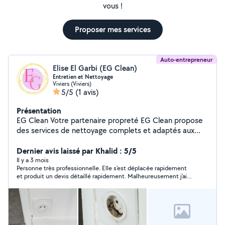
vous !
Proposer mes services
Auto-entrepreneur
Elise El Garbi (EG Clean)
Entretien et Nettoyage
Viviers (Viviers)
5/5
(1 avis)
Présentation
EG Clean Votre partenaire propreté EG Clean propose
des services de nettoyage complets et adaptés aux
besoins des particuliers et des professionnels. Nous
mettons un point d'honneur à offrir des prestations de
Dernier avis laissé par Khalid : 5/5
qualité, avec rigueur, efficacité et souci du détail. Nos
Il y a 3 mois
Personne très professionnelle. Elle s'est déplacée rapidement
prestations : Nettoyage intérieur : Entretien régulier ou
et produit un devis détaillé rapidement. Malheureusement j'ai
ponctuel de vos espaces (maisons, bureaux, locaux
fait appel à un autre intervenant.
professionnels). Dépoussiérage, aspiration, lavage des
sols, désinfection des surfaces : tout est pensé pour
garantir un environnement propre et sain. Nettoyage
extérieur : Remise en état et entretien des extérieurs :