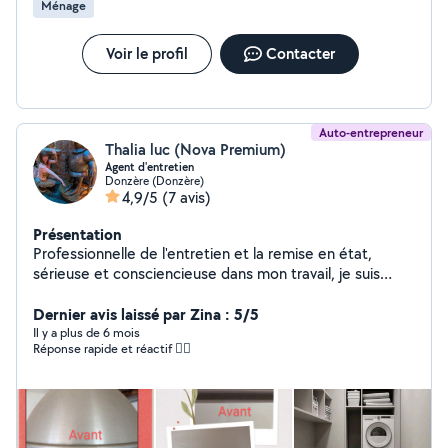
Ménage
Voir le profil
Contacter
Auto-entrepreneur
Thalia luc (Nova Premium)
Agent d'entretien
Donzère (Donzère)
4,9/5
(7 avis)
Présentation
Professionnelle de l'entretien et la remise en état,
sérieuse et consciencieuse dans mon travail, je suis
disponible en semaine ( il me reste encore quelques
places dans mon emploi du temps ) Prestation sur devis
Dernier avis laissé par Zina : 5/5
de nettoyage/désinfection de tissu d'ameublement et
Il y a plus de 6 mois
Réponse rapide et réactif 👌🏻
intérieur voiture.