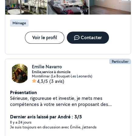
Ménage
Voir le profil
Contacter
Particulier
Emilie Navarro
Emilie,service à domicile
Montélimar (Le Bouquet-Les Leonards)
4,3/5
(3 avis)
Présentation
Sérieuse, rigoureuse et investie, je mets mes
compétences à votre service en proposant des
prestations de garde d'animaux et de ménage à
domicile. Titulaire d'un diplôme de maître-chien et
Dernier avis laissé par André : 3/5
diplômée du **GIPSA** en tant qu'auxiliaire spécialisée
Il y a 24 jours
Je suis toujours en discussion avec Émilie, j’attends
vétérinaire (ASV), j'ai acquis une solide expérience dans
le domaine animalier. Ce qui m'a permis de développer