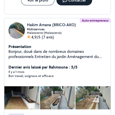
Voir le profil
Contacter
Auto-entrepreneur
Hakim Arnana (BRICO-AKO)
Multiservices
Malataverne (Malataverne)
4,9/5
(7 avis)
Présentation
Bonjour, doué dans de nombreux domaines
professionnels Entretien du jardin Aménagement du
jardin Bricolage Transport de marchandises divers
Service à la personne Etc , n'hésitez pas à me contacter.
Dernier avis laissé par Rahmouna : 5/5
Cordialement.
Il y a 1 mois
Bon travail, soigneux et efficace