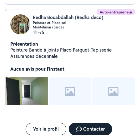
papier hygiénique, essuie-mains, savon, distributeur
papier - essuie-mains et savons, sacs-poubelle.
Auto-entrepreneur
Redha Bouabdallah (Redha deco)
Peinture et Placo sol
Montélimar (Sarda)
-/5
Présentation
Peinture Bande à joints Placo Parquet Tapisserie
Assurances décennale
Aucun avis pour l'instant
Voir le profil
Contacter