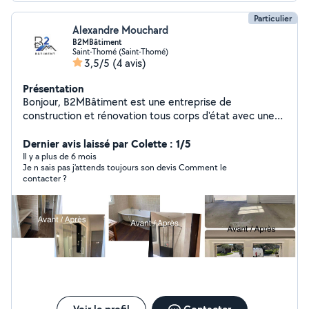
Particulier
Alexandre Mouchard
B2MBâtiment
Saint-Thomé (Saint-Thomé)
3,5/5
(4 avis)
Présentation
Bonjour, B2MBâtiment est une entreprise de
construction et rénovation tous corps d'état avec une
forte expérience en doublage isolation placoplatre
peinture creation de salle de bain faïence carrelage
Dernier avis laissé par Colette : 1/5
intérieur extérieur.... Nous sommes là pour vous
Il y a plus de 6 mois
Je n sais pas j'attends toujours son devis Comment le
accompagner dans vos projets alors n'hésitez pas à
contacter ?
nous contacter pour effectuer un devis gratuit nous
sommes rapidement disponible .