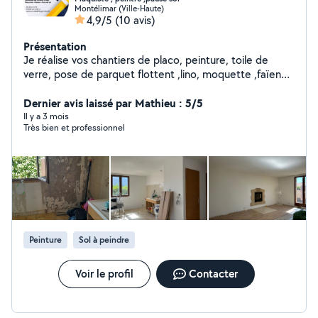
Montélimar (Ville-Haute)
4,9/5
(10 avis)
Présentation
Je réalise vos chantiers de placo, peinture, toile de
verre, pose de parquet flottent ,lino, moquette ,faïence
, travaux neuf et rénovation . Expérience + de 15 ans .
Professionnel rigoureux ponctuel . suite a des chèques
Dernier avis laissé par Mathieu : 5/5
refusé je vous enverrez un RIB des acceptations du
Il y a 3 mois
Très bien et professionnel
devis . cordialement entreprise pps cortial.
Peinture
Sol à peindre
Voir le profil
Contacter