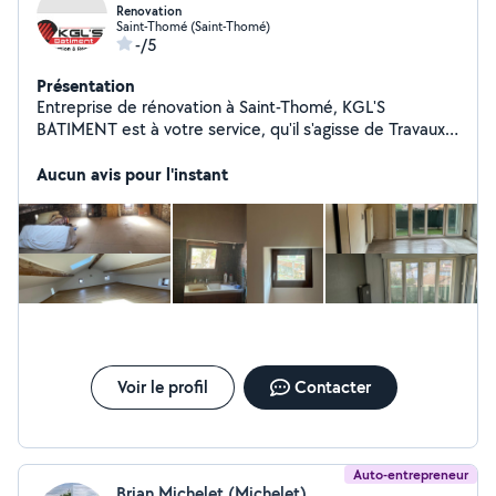
Renovation
Saint-Thomé (Saint-Thomé)
-/5
Présentation
Entreprise de rénovation à Saint-Thomé, KGL'S
BATIMENT est à votre service, qu'il s'agisse de Travaux
de plâtrerie, Isolation phonique et acoustique,
Rénovation appartement, maison (et autres bâtiments),
Aucun avis pour l'instant
Installation salle de bains complète, Démolition
(bâtiment, murs...)..., et bien plus encore. Nous
sommes fiers de la qualité du travail que nous
fournissons à chacun de nos clients. Contactez-nous
pour discuter de votre projet et obtenir un devis.
Voir le profil
Contacter
Auto-entrepreneur
Brian Michelet (Michelet)