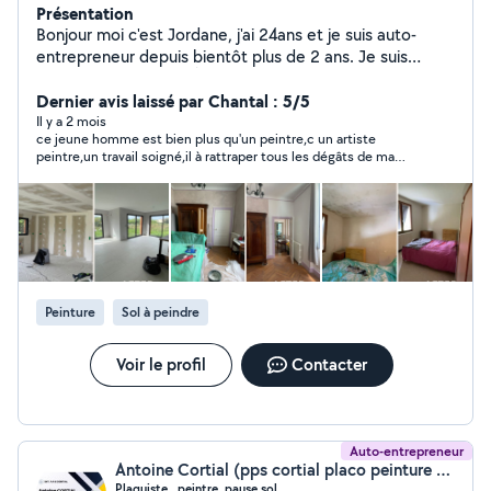
Présentation
Bonjour moi c'est Jordane, j'ai 24ans et je suis auto-
entrepreneur depuis bientôt plus de 2 ans. Je suis
diplômé d'un CAP PLÂTRIER PLAQUISTE et d'un BAC
PRO TECHNICIEN EN AMÉNAGEMENT ET FINITION
Dernier avis laissé par Chantal : 5/5
DU BÂTIMENT. J'ai plusieurs années d'expériences
Il y a 2 mois
ce jeune homme est bien plus qu'un peintre,c un artiste
professionnelles en entreprise. Je suis disponible pour
peintre,un travail soigné,il à rattraper tous les dégâts de ma
tout chantier de rénovation intérieur ou neuf en:
cuisine,je suis plus que ravie,il mérite qu'on lui accorde notre
Peinture Placo Pose de lino Bande à joints Création
confiance, merci Jordane pour votre bienveillance envers moi ,
béton cellulaire Je touche un peu à tout et je suis donc
disponibilité minutieux rapport qualité prix était au rendez-
vous, je recommande ce jeune homme les yeux fermés, ma
capable aussi de faire de l'assemblage de meubles,
cuisine revie et moi aussi un vrai plaisir bravo Jordane
porter et déplacer des charges lourdes
Peinture
Sol à peindre
Voir le profil
Contacter
Auto-entrepreneur
Antoine Cortial (pps cortial placo peinture sol)
Plaquiste , peintre ,pause sol