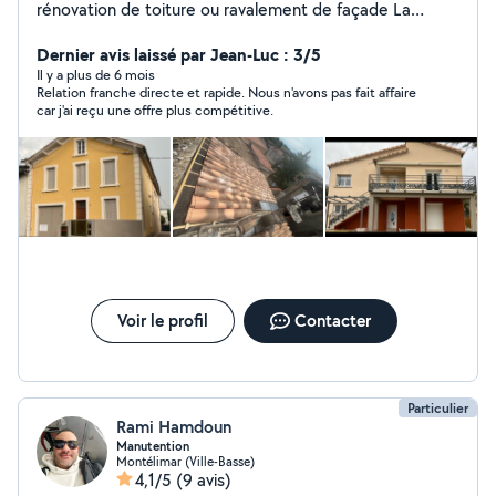
rénovation de toiture ou ravalement de façade La
société GM Facade et la pour vous Neuf ou rénovation
Nous vous accompagnerons tout au long de votre
Dernier avis laissé par Jean-Luc : 3/5
projet Chez GM Facade nous sommes fiers de mettre
Il y a plus de 6 mois
Relation franche directe et rapide. Nous n'avons pas fait affaire
notre-savoir faire au service de vos projets N'hésitez
car j'ai reçu une offre plus compétitive.
plus et contactez nous
Voir le profil
Contacter
Particulier
Rami Hamdoun
Manutention
Montélimar (Ville-Basse)
4,1/5
(9 avis)