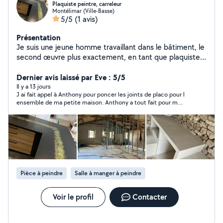
Plaquiste peintre, carreleur
Montélimar (Ville-Basse)
5/5
(1 avis)
Présentation
Je suis une jeune homme travaillant dans le bâtiment, le
second œuvre plus exactement, en tant que plaquiste
peintre, carreleur, enduit décoratif et bien + Soigner et
rigoureux je serai ravis de vous aider
Dernier avis laissé par Eve : 5/5
Il y a 13 jours
J ai fait appel à Anthony pour poncer les joints de placo pour l
ensemble de ma petite maison. Anthony a tout fait pour m
arranger au niveau des dates. Le travail a été rapidement et
parfaitement réalisé. Je recommande à 100 % Anthony,
contact très agréable , ponctuel et pas avare de son temps. Il
mérite qu on lui fasse confiance.
Pièce à peindre
Salle à manger à peindre
Voir le profil
Contacter