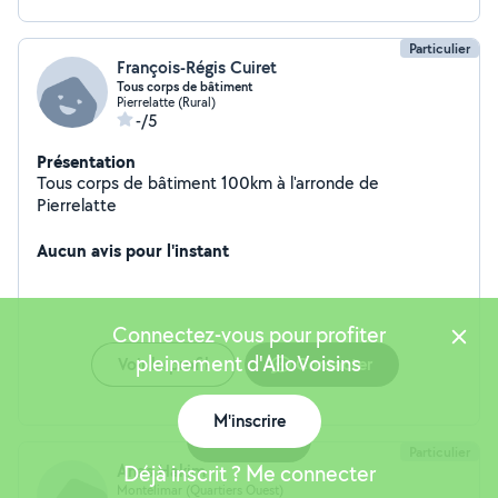
Particulier
François-Régis Cuiret
Tous corps de bâtiment
Pierrelatte (Rural)
-/5
Présentation
Tous corps de bâtiment 100km à l'arronde de
Pierrelatte
Aucun avis pour l'instant
Connectez-vous pour profiter
pleinement d'AlloVoisins
Voir le profil
Contacter
M'inscrire
Carte
Particulier
Anas Hakim
Déjà inscrit ? Me connecter
Montélimar (Quartiers Ouest)