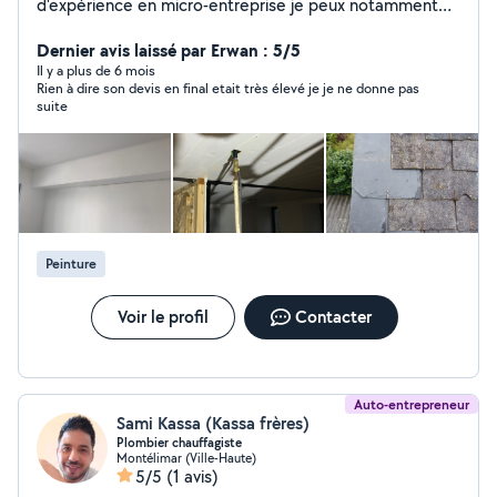
d'expérience en micro-entreprise je peux notamment
réaliser des projets en peinture intérieure. Mes qualités
disipline rigueur, hésitez pas à me contacter
Dernier avis laissé par Erwan : 5/5
cordialement.
Il y a plus de 6 mois
Rien à dire son devis en final etait très élevé je je ne donne pas
suite
Peinture
Voir le profil
Contacter
Auto-entrepreneur
Sami Kassa (Kassa frères)
Plombier chauffagiste
Montélimar (Ville-Haute)
5/5
(1 avis)