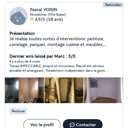
Particulier
Pascal VOISIN
Montélimar (Ville-Basse)
4,9/5
(58 avis)
Présentation
Je réalise toutes sortes d'interventions: peinture,
carrelage, parquet, montage cuisine et meubles,
plomberie, maçonnerie, etc.
Dernier avis laissé par Marc : 5/5
Il y a plus de 6 mois
Travail IMPECCABLE, propre et minutieux. Pascal est sérieux
aimable et arrangeant. Totalement indépendant dans la gestion
du chantier et du déroulement des activités Personne de
confiance, a l’écoute des besoins, avec un niveau de finition au
delà de l’attendu Je recommande a 500 % et suis sur que nous
referons de nouveau appel à lui. Mille merci
Peinture
Voir le profil
Contacter