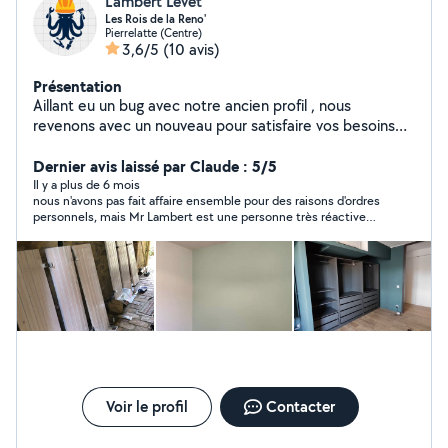
Lambert Levet
Les Rois de la Reno'
Pierrelatte (Centre)
3,6/5
(10 avis)
Présentation
Aillant eu un bug avec notre ancien profil , nous
revenons avec un nouveau pour satisfaire vos besoins
de rénovations . Vous pouvez nous retrouver sur Google
et Facebook .
Dernier avis laissé par Claude : 5/5
Il y a plus de 6 mois
nous n'avons pas fait affaire ensemble pour des raisons d'ordres
personnels, mais Mr Lambert est une personne très réactive
dans ces réponses par mail, je recommande
Voir le profil
Contacter