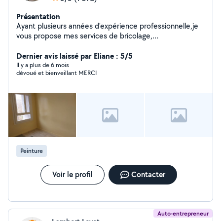
Présentation
Ayant plusieurs années d'expérience professionnelle,je
vous propose mes services de bricolage,
électricité,plomberie,montage des meubles et cuisine
,serrurerie porte et fenêtres aluminium ( déplacement
Dernier avis laissé par Eliane : 5/5
gratuit me contacter en privé
Il y a plus de 6 mois
dévoué et bienveillant MERCI
Peinture
Voir le profil
Contacter
Auto-entrepreneur