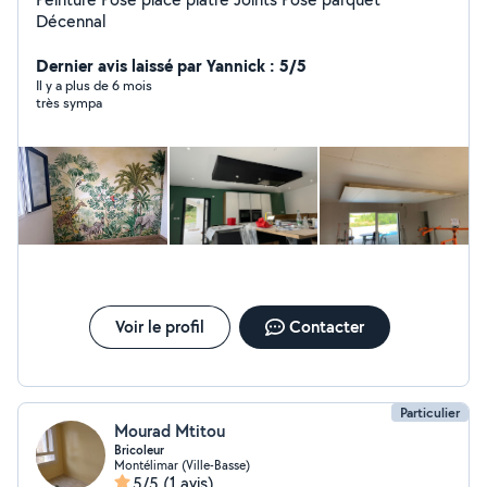
Décennal
Dernier avis laissé par Yannick : 5/5
Il y a plus de 6 mois
très sympa
Voir le profil
Contacter
Particulier
Mourad Mtitou
Bricoleur
Montélimar (Ville-Basse)
5/5
(1 avis)