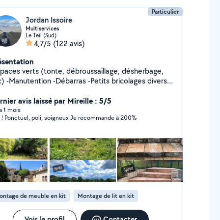
Particulier
Jordan Issoire
Multiservices
Le Teil (Sud)
4,7/5
(122 avis)
ésentation
spaces verts (tonte, débroussaillage, désherbage,
its bricolages divers
c
nier avis laissé par Mireille : 5/5
 a 1 mois
Top ! Ponctuel, poli, soigneux Je recommande à 200%
ontage de meuble en kit
Montage de lit en kit
Voir le profil
Contacter