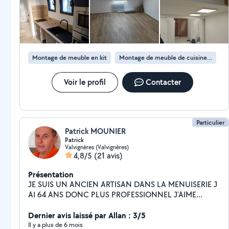
depuis la maison et installé des prises et interrupteurs, ainsi
votre investissement grâce à notre garantie décennale.
qu’un éclairage intérieur et extérieur dans l’abri. Le travail a été
réalisé sérieusement et proprement. Ils ont été ponctuels,
Confiez-nous vos idées, nous bâtissons votre sérénité.
efficaces et agréables tout au long du chantier. La
communication a été simple et tout s’est très bien passé.
Nous les recommandons sans hésiter.
Montage de meuble en kit
Montage de meuble de cuisine en kit
Voir le profil
Contacter
Particulier
Patrick MOUNIER
Patrick
Valvignères (Valvignères)
4,8/5
(21 avis)
Présentation
JE SUIS UN ANCIEN ARTISAN DANS LA MENUISERIE J
AI 64 ANS DONC PLUS PROFESSIONNEL J'AIME
BRICOLER LA RAISON DE MON INSCRIPTION SUR CE
SITE
Dernier avis laissé par Allan : 3/5
Il y a plus de 6 mois