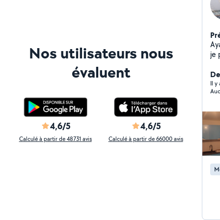
Pr
Ay
Nos utilisateurs nous
je 
pl
évaluent
fen
Der
co
Il y
Auc
4,6/5
4,6/5
Calculé à partir de 48731 avis
Calculé à partir de 66000 avis
M