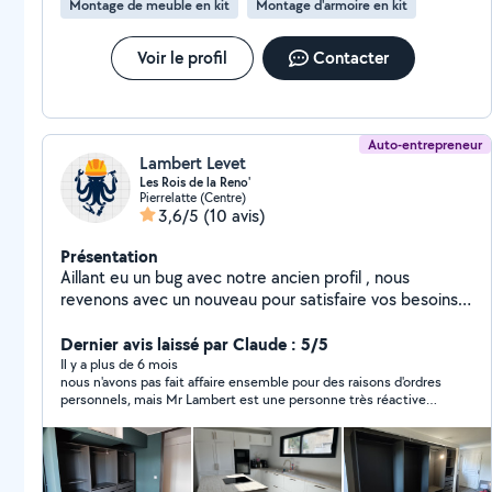
Montage de meuble en kit
Montage d'armoire en kit
Voir le profil
Contacter
Auto-entrepreneur
Lambert Levet
Les Rois de la Reno'
Pierrelatte (Centre)
3,6/5
(10 avis)
Présentation
Aillant eu un bug avec notre ancien profil , nous
revenons avec un nouveau pour satisfaire vos besoins
de rénovations . Vous pouvez nous retrouver sur
Google et Facebook .
Dernier avis laissé par Claude : 5/5
Il y a plus de 6 mois
nous n'avons pas fait affaire ensemble pour des raisons d'ordres
personnels, mais Mr Lambert est une personne très réactive
dans ces réponses par mail, je recommande