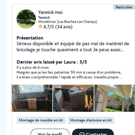
Particulier
Yannick moi
Yannick
Montélimar (Les Blaches-Les Champs)
4,7/5
(34 avis)
Présentation
Sérieux disponible et équipé de pas mal de matériel de
bricolage je touche quasiment a tout Je peux aussi
louer du matériel de bricolage style ( scie , échelle
pliante , perfo .... ) Passionné aussi de cuisine si vous
Dernier avis laissé par Laura : 5/5
souhaitez une paella a domicile ou un cochon a la
Il y a plus de 6 mois
Malgrés que je les fais patienter 30 min à cause d'un problème,
broche j'ai tout ce qu'il faut. ( Et bien d'autres choses )
il a étais compréhensible ! rapide et efficaces, travaille propre!
Je suis aussi équipé pour vos nettoyage de canapé,
je recommande
tapis, matelas, siège voiture ...
Montage de meuble en kit
Montage d'armoire en kit
Voir le profil
Contacter