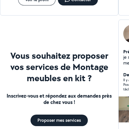
Pr
Vous souhaitez proposer
je 
me
vos services de Montage
cr
dé
Der
meubles en kit ?
Il 
Pos
tâc
Inscrivez-vous et répondez aux demandes près
de chez vous !
Proposer mes services