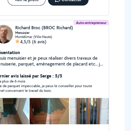
Auto-entrepreneur
Richard Broc (BROC Richard)
Menuisier
Montélimar (Ville-Haute)
4,5/5
(6 avis)
ésentation
suis menuisier et je peux réaliser divers travaux de
nuiserie, parquet, aménagement de placard etc.. je
ée également du mobilier en bois et éléments de
coration.
nier avis laissé par Serge : 5/5
y a plus de 6 mois
e de parquet impeccable, je peux le conseiller pour toute
hel concernant le travail du bois.