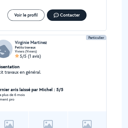
Voir le profil
Contacter
Particulier
Virginie Martinez
Petits travaux
Viviers (Viviers)
5/5
(1 avis)
ésentation
it travaux en général.
rnier avis laissé par Michel : 5/5
y a plus de 6 mois
iment pro