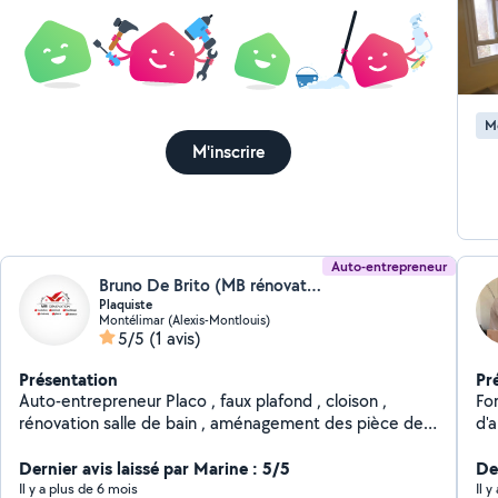
Mo
M'inscrire
Auto-entrepreneur
Bruno De Brito (MB rénovation)
Plaquiste
Montélimar (Alexis-Montlouis)
5/5
(1 avis)
Présentation
Pr
Auto-entrepreneur Placo , faux plafond , cloison ,
Fo
rénovation salle de bain , aménagement des pièce de
d'
vie
acq
Dernier avis laissé par Marine : 5/5
da
De
une
Il y a plus de 6 mois
Il 