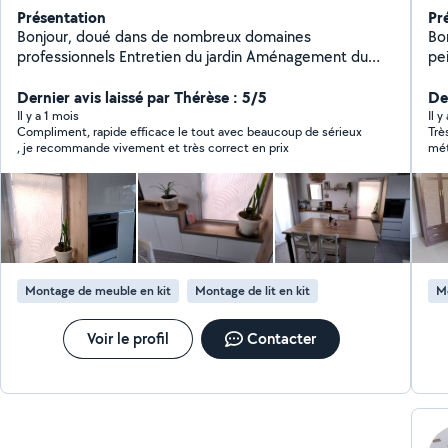
Présentation
Pr
Bonjour, doué dans de nombreux domaines
Bonjour, Je me p
professionnels Entretien du jardin Aménagement du
peintre 
jardin Bricolage Transport de marchandises divers
Montélimar 
Service à la personne Etc , n'hésitez pas à me
Dernier avis laissé par Thérèse : 5/5
pe
Der
contacter. Cordialement.
tr
Il y a 1 mois
Il y
Compliment, rapide efficace le tout avec beaucoup de sérieux
Trè
du
, je recommande vivement et très correct en prix
mét
me
m'i
privilégie : la
un travai
voisins 
dis
Montage de meuble en kit
Montage de lit en kit
M
Voir le profil
Contacter