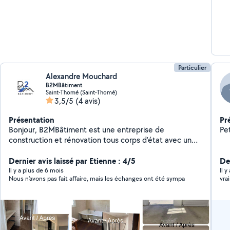
Particulier
Alexandre Mouchard
B2MBâtiment
Saint-Thomé (Saint-Thomé)
3,5/5
(4 avis)
Présentation
Pr
Bonjour, B2MBâtiment est une entreprise de
Pet
construction et rénovation tous corps d'état avec une
forte expérience en doublage isolation placoplatre
peinture creation de salle de bain faïence carrelage
Dernier avis laissé par Etienne : 4/5
De
intérieur extérieur.... Nous sommes là pour vous
Il y a plus de 6 mois
Il 
Nous n'avons pas fait affaire, mais les échanges ont été sympa
vra
accompagner dans vos projets alors n'hésitez pas à
nous contacter pour effectuer un devis gratuit nous
sommes rapidement disponible .