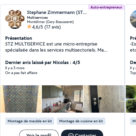
Auto-entrepreneur
Stephane Zimmermann (STZ Multiservices)
Multiservices
Montélimar (Gery-Beausseret)
4,6/5
(17 avis)
Présentation
Pr
STZ MULTISERVICE est une micro-entreprise
-E
spécialisée dans les services multisectoriels. Ma
etc) -Manutention -Débarras -Pet
mission est de répondre à une large gamme de besoins
Et
de particuliers et de professionnels grâce à une offre
Dernier avis laissé par Nicolas : 4/5
Der
de services diversifiée et de qualité. Je m' engage à
Il y a 3 mois
Il y
On a pas fait affaire
offrir des solutions rapides, fiables et à prix compétitifs
dans plusieurs domaines, tout en privilégiant la
satisfaction de mes clients.
Montage de meuble en kit
Montage de cuisine en kit
M
Voir le profil
Contacter