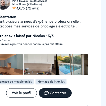
Petit travaux , multi services
Montélimar (Ville-Basse)
4,8/5
(72 avis)
ésentation
ant plusieurs années d'expérience professionnelle ,
propose mes services de bricolage ( électricité ,
omberie , montage des cuisines, serrurerie ,porte et
être aluminium , .... ect ) déplacement gratuit . Me
nier avis laissé par Nicolas : 3/5
ntacte pv
 a 3 mois
un avis à pouvoir donner car nous pas fait affaire
ontage de meuble en kit
Montage de lit en kit
Voir le profil
Contacter