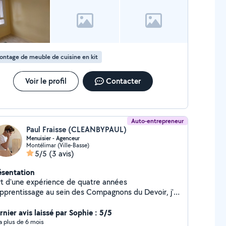
ntage de meuble de cuisine en kit
Voir le profil
Contacter
Auto-entrepreneur
Paul Fraisse (CLEANBYPAUL)
Menuisier - Agenceur
Montélimar (Ville-Basse)
5/5
(3 avis)
ésentation
rt d'une expérience de quatre années
apprentissage au sein des Compagnons du Devoir, j'ai
uis un savoir-faire solide et une véritable expertise
ns mon métier. Passionné par mon travail, j'accorde
rnier avis laissé par Sophie : 5/5
 attention particulière aux détails et à la qualité des
y a plus de 6 mois