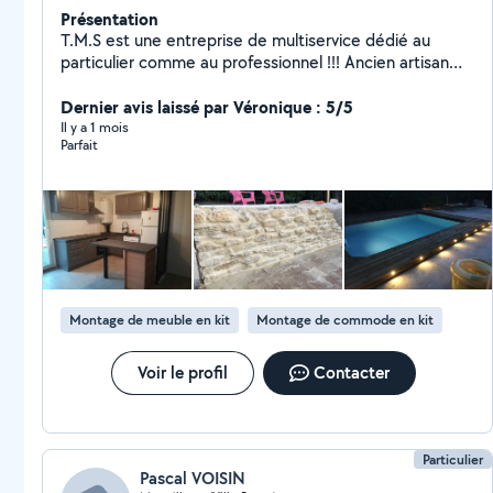
Présentation
T.M.S est une entreprise de multiservice dédié au
particulier comme au professionnel !!! Ancien artisan
menuisier , je vous propose mes services pour vous
aider au quotidien dans vos petits travaux et grands
Dernier avis laissé par Véronique : 5/5
projets !!! Facebook : T.M.S multiservice
Il y a 1 mois
Parfait
Montage de meuble en kit
Montage de commode en kit
Voir le profil
Contacter
Particulier
Pascal VOISIN