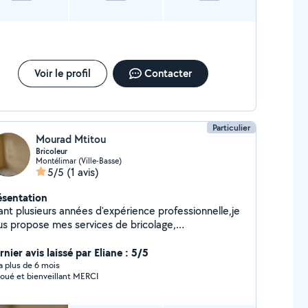
Voir le profil
Contacter
Particulier
Mourad Mtitou
Bricoleur
Montélimar (Ville-Basse)
5/5
(1 avis)
ésentation
ant plusieurs années d'expérience professionnelle,je
us propose mes services de bricolage,
ectricité,plomberie,montage des meubles et cuisine
errurerie porte et fenêtres aluminium ( déplacement
nier avis laissé par Eliane : 5/5
gratuit me contacter en privé
y a plus de 6 mois
oué et bienveillant MERCI