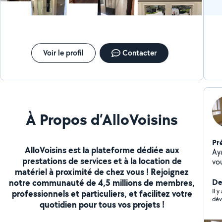
Voir le profil
Contacter
À Propos d’AlloVoisins
Pr
AlloVoisins est la plateforme dédiée aux
Ay
prestations de services et à la location de
vo
matériel à proximité de chez vous ! Rejoignez
él
notre communauté de 4,5 millions de membres,
,s
Der
Il 
professionnels et particuliers, et facilitez votre
dév
quotidien pour tous vos projets !