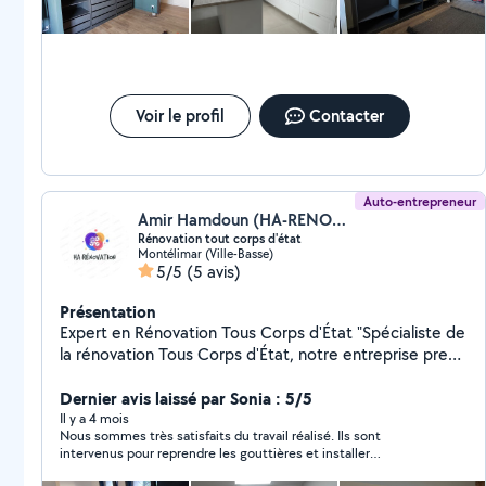
Voir le profil
Contacter
Auto-entrepreneur
Amir Hamdoun (HA-RENOVTION)
Rénovation tout corps d'état
Montélimar (Ville-Basse)
5/5
(5 avis)
Présentation
Expert en Rénovation Tous Corps d'État "Spécialiste de
la rénovation Tous Corps d'État, notre entreprise prend
en charge l'intégralité de vos projets, du gros œuvre
aux finitions. Maçonnerie, électricité, plomberie ou
Dernier avis laissé par Sonia : 5/5
peinture : nous centralisons tous les métiers pour vous
Il y a 4 mois
Nous sommes très satisfaits du travail réalisé. Ils sont
offrir un interlocuteur unique et un chantier clé en main.
intervenus pour reprendre les gouttières et installer
Rigoureux et réactifs, nous garantissons des travaux
l’électricité jusqu’à notre abri de jardin. Ils ont tiré le câble
aux normes, le respect des délais et la protection de