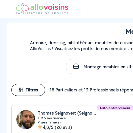
Mo
Armoire, dressing, bibliothèque, meubles de cuisin
AlloVoisins ! Visualisez les profils de nos membres,
Filtres
18 Particuliers et 13 Professionnels répo
Auto-entrepreneur
Thomas Seignovert (Seignovert)
T.M.S multiservice
Viviers (Viviers)
4,8/5
(28 avis)