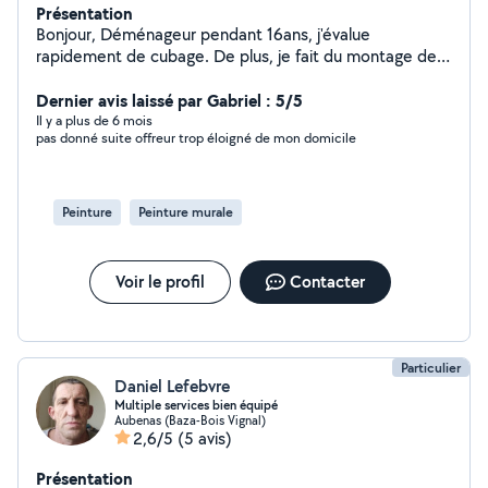
Présentation
Bonjour, Déménageur pendant 16ans, j'évalue
rapidement de cubage. De plus, je fait du montage de
meubles, notamment des cuisines équipées, de la
peinture, de la tapisserie, nettoyage extérieur,
Dernier avis laissé par Gabriel : 5/5
préparation et entretien du jardin, sérieux et attentif à
Il y a plus de 6 mois
pas donné suite offreur trop éloigné de mon domicile
toutes les demandes.
Peinture
Peinture murale
Voir le profil
Contacter
Particulier
Daniel Lefebvre
Multiple services bien équipé
Aubenas (Baza-Bois Vignal)
2,6/5
(5 avis)
Présentation