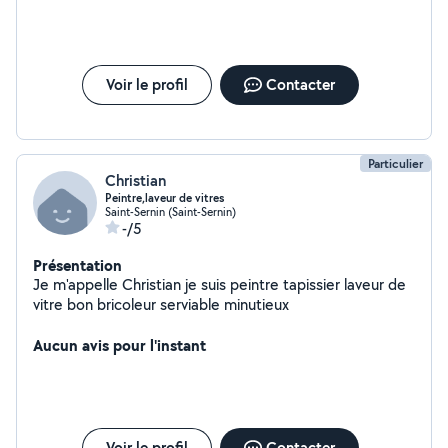
: Tonte, taille, désherbage, débroussaillage. Peinture :
Rénovation intérieure, retouches, application de
nouvelles couches. Nos engagements : Un service
rapide, de qualité, et à l'écoute de vos besoins.
Contactez-nous pour un devis ou plus d'informations,
Voir le profil
Contacter
nous sommes là pour vous !
Particulier
Christian
Peintre,laveur de vitres
Saint-Sernin (Saint-Sernin)
-/5
Présentation
Je m'appelle Christian je suis peintre tapissier laveur de
vitre bon bricoleur serviable minutieux
Aucun avis pour l'instant
Voir le profil
Contacter