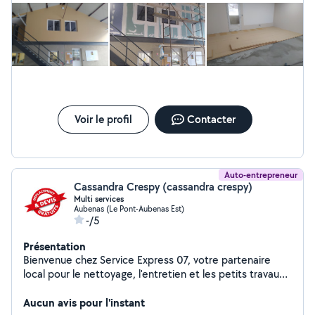
Voir le profil
Contacter
Auto-entrepreneur
Cassandra Crespy (cassandra crespy)
Multi services
Aubenas (Le Pont-Aubenas Est)
-/5
Présentation
Bienvenue chez Service Express 07, votre partenaire
local pour le nettoyage, l'entretien et les petits travaux !
Nos services : Ménage : Entretien de maisons, bureaux,
nettoyage après chantier ou déménagement. Jardinage
Aucun avis pour l'instant