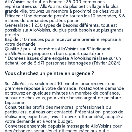
AlloVoisins partout en France : 35 000 communes
représentées sur AlloVoisins, du plus petit village à la plus
grande ville, trouvez un membre à proximité de chez vous !
Efficace : Une demande postée toutes les 10 secondes, 3.6
millions de demandes postées par an
Généraliste : 1 250 types de besoins différents, tout est
possible sur AlloVoisins, du plus petit besoin aux plus grands
projets.
Rapide : 10 minutes pour recevoir une première réponse à
votre demande
Qualité / prix : 4 membres AlloVoisins sur 5* indiquent
qu’AlloVoisins propose un bon rapport qualité/prix
* Données issues d’une enquête AlloVoisins réalisée sur un
échantillon de 5 671 personnes interrogées (Février 2024)
Vous cherchez un peintre en urgence ?
Sur AlloVoisins, seulement 10 minutes pour recevoir une
première réponse à votre demande. Postez votre demande
et trouvez en quelques minutes un membre de confiance,
autour de chez vous, pour votre besoin urgent de peinture -
tapisserie
Consultez les profils des membres, professionnels ou
particuliers, qui vous ont contacté. Présentation, photos de
réalisation, expertises, avis : trouvez l'offreur idéal, adapté à
votre demande et à votre budget.
Conversez ensemble depuis la messagerie AlloVoisins pour
des échanges sécurisés et efficaces grâce aux outils