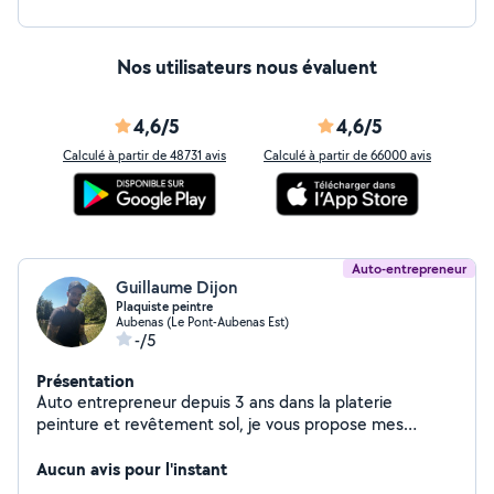
Nos utilisateurs nous évaluent
4,6/5
4,6/5
Calculé à partir de 48731 avis
Calculé à partir de 66000 avis
Auto-entrepreneur
Guillaume Dijon
Plaquiste peintre
Aubenas (Le Pont-Aubenas Est)
-/5
Présentation
Auto entrepreneur depuis 3 ans dans la platerie
peinture et revêtement sol, je vous propose mes
services, devis gratuit et je me déplace pour voir vos
réalisations. N'hésitez pas à me contacter pour vos
Aucun avis pour l'instant
projets .