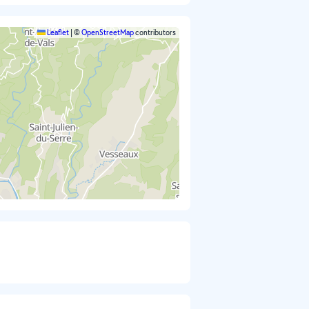
Leaflet
|
©
OpenStreetMap
contributors