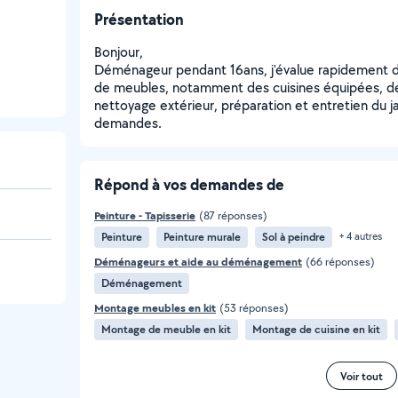
Présentation
Bonjour,
Déménageur pendant 16ans, j'évalue rapidement de
de meubles, notamment des cuisines équipées, de l
nettoyage extérieur, préparation et entretien du jar
demandes.
Répond à vos demandes de
Peinture - Tapisserie
(87 réponses)
Peinture
Peinture murale
Sol à peindre
+ 4 autres
Déménageurs et aide au déménagement
(66 réponses)
Déménagement
Montage meubles en kit
(53 réponses)
Montage de meuble en kit
Montage de cuisine en kit
Voir tout