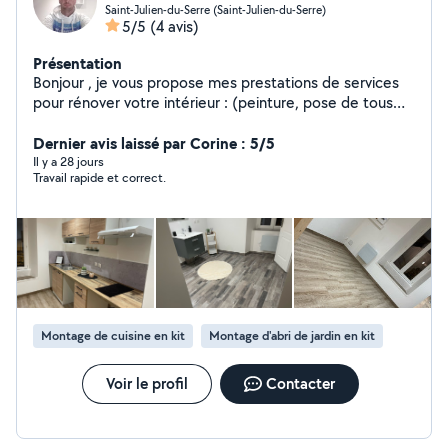
Saint-Julien-du-Serre (Saint-Julien-du-Serre)
5/5
(4 avis)
Présentation
Bonjour , je vous propose mes prestations de services
pour rénover votre intérieur : (peinture, pose de tous
type de parquet et décoration murale en panneaux
etc.) ainsi des prestations d'espaces verts (
Dernier avis laissé par Corine : 5/5
débroussaillage, tonte, etc..) . Je suis à votre écoute,
Il y a 28 jours
Travail rapide et correct.
étudie toutes demande et m'adapte au besoin de la
clientèle et reste à votre disposition. Bien cordialement
Montage de cuisine en kit
Montage d'abri de jardin en kit
Voir le profil
Contacter