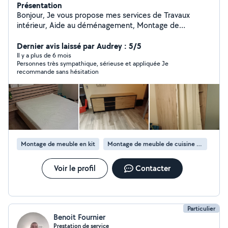
Présentation
Bonjour, Je vous propose mes services de Travaux
intérieur, Aide au déménagement, Montage de
meubles, Installation cuisine... Pose parquet,Pose de
luminère, Dépose et pose de vmc, plomberie, petite
Dernier avis laissé par Audrey : 5/5
électricité... électroménagers, ect... ect... Travaux
Il y a plus de 6 mois
Personnes très sympathique, sérieuse et appliquée Je
extérieurs... Tonte débroussaillage, taille, et toute
recommande sans hésitation
entretien extérieur... Ayant travaillé dans plusieurs
domaine du bâtiment et d'espace vert j'ai acquis de
nombreuses connaissances et savoir faire. J'accepte le
CESU,( Chèque emploi service) N'hésitez pas à me
contacter À bientôt Mehdi
Montage de meuble en kit
Montage de meuble de cuisine en kit
Voir le profil
Contacter
Particulier
Benoit Fournier
Prestation de service