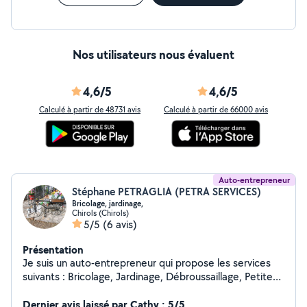
Nos utilisateurs nous évaluent
4,6/5
4,6/5
Calculé à partir de 48731 avis
Calculé à partir de 66000 avis
Auto-entrepreneur
Stéphane PETRAGLIA (PETRA SERVICES)
Bricolage, jardinage,
Chirols (Chirols)
5/5
(6 avis)
Présentation
Je suis un auto-entrepreneur qui propose les services
suivants : Bricolage, Jardinage, Débroussaillage, Petites
maçonnerie, Nettoyage et voyage pour déchèterie,
Transport pour électroménagers, meubles, Montage ou
Dernier avis laissé par Cathy : 5/5