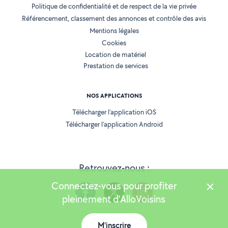
Politique de confidentialité et de respect de la vie privée
Référencement, classement des annonces et contrôle des avis
Mentions légales
Cookies
Location de matériel
Prestation de services
NOS APPLICATIONS
Télécharger l’application iOS
Télécharger l’application Android
Retrouvez-nous :
Connectez-vous pour profiter
pleinement d'AlloVoisins
M'inscrire
Version 25.5.3