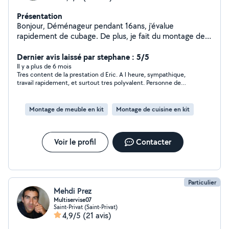
Présentation
Bonjour, Déménageur pendant 16ans, j'évalue
rapidement de cubage. De plus, je fait du montage de
meubles, notamment des cuisines équipées, de la
peinture, de la tapisserie, nettoyage extérieur,
Dernier avis laissé par stephane : 5/5
préparation et entretien du jardin, sérieux et attentif à
Il y a plus de 6 mois
Tres content de la prestation d Eric. A l heure, sympathique,
toutes les demandes.
travail rapidement, et surtout tres polyvalent. Personne de
confiance a qui j ai laissé les clefs de chez moi et aucun soucis
? merci Eric
Montage de meuble en kit
Montage de cuisine en kit
Voir le profil
Contacter
Particulier
Mehdi Prez
Multiservise07
Saint-Privat (Saint-Privat)
4,9/5
(21 avis)