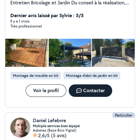
Entretien Bricolage et Jardin Du conseil à la réalisation,
je transforme vos idées en lieux pratiques et
esthétiques. Agréé Service à la Personne : vous pouvez
Dernier avis laissé par Sylvie : 5/5
bénéficier d'un crédit d'impôt égal à 50 % de vos
Il y a 1 mois
Très professionnel
dépenses annuelles (Plafond spécifique par activités sur
Travaux de petit bricolage, Petits travaux de jardinage et
Entretien de la maison) Carte Bancaire acceptée CESU
préfinancés acceptés
Montage de meuble en kit
Montage d'abri de jardin en kit
Voir le profil
Contacter
Particulier
Daniel Lefebvre
Multiple services bien équipé
Aubenas (Baza-Bois Vignal)
2,6/5
(5 avis)