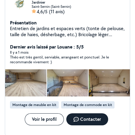
Jardinier
Saint-Sernin (Saint-Sernin)
4,6/5
(11 avis)
Présentation
Entretien de jardins et espaces verts (tonte de pelouse,
taille de haies, désherbage, etc.) Bricolage léger
(montage de meubles, petits travaux de peinture, etc.)
Conseils personnalisés pour vos projets de bricolage et
Dernier avis laissé par Louane : 5/5
d'aménagement extérieur. CESU acceptés.
Il y a 1 mois
Théo est très gentil, serviable, arrangeant et ponctuel. Je le
recommande vivement :)
Montage de meuble en kit
Montage de commode en kit
Voir le profil
Contacter