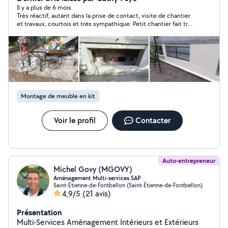
démontage des meubles Contacter moi. PETRA
Il y a plus de 6 mois
Très réactif, autant dans la prise de contact, visite de chantier
SERVICES à Chirols (07)
et travaux, courtois et très sympathique. Petit chantier fait très
rapidement. Très honnête. Une partie de ce que je demandais
ne servait à rien, résultats coût réduit. Travail bien fait et
soigné. Très contente. Merci encore et je vous contacte dès
que nécessaire.
Montage de meuble en kit
Voir le profil
Contacter
Auto-entrepreneur
Michel Govy (MGOVY)
Aménagement Multi-services SAP
Saint-Étienne-de-Fontbellon (Saint-Étienne-de-Fontbellon)
4,9/5
(21 avis)
Présentation
Multi-Services Aménagement Intérieurs et Extérieurs