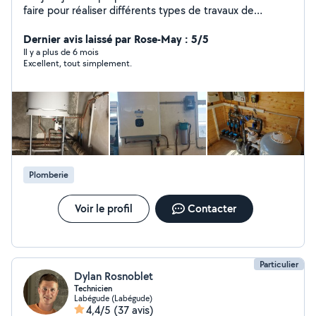
faire pour réaliser différents types de travaux de
plomberie et de chauffage/installation de tuyauterie
cuivre /per /multicouche/PVC écoulement /rénovation
Dernier avis laissé par Rose-May : 5/5
ou création de salle de bain / cuisine /remplacement
Il y a plus de 6 mois
Excellent, tout simplement.
chauffe-eau/radiateur /chaudière/ robinetterie/chasse
d'eau wc/installation WC au sol ou
suspendu/douche/baignoire/lavabo/réparation de fuite/
débouchage/soudure cuivre acier/intervention rapide et
travail soigné
Plomberie
Voir le profil
Contacter
Particulier
Dylan Rosnoblet
Technicien
Labégude (Labégude)
4,4/5
(37 avis)