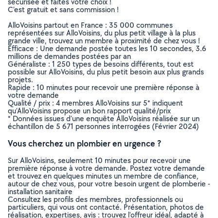
sécurisée et faites votre choix !
C’est gratuit et sans commission !
AlloVoisins partout en France : 35 000 communes
représentées sur AlloVoisins, du plus petit village à la plus
grande ville, trouvez un membre à proximité de chez vous !
Efficace : Une demande postée toutes les 10 secondes, 3.6
millions de demandes postées par an
Généraliste : 1 250 types de besoins différents, tout est
possible sur AlloVoisins, du plus petit besoin aux plus grands
projets.
Rapide : 10 minutes pour recevoir une première réponse à
votre demande
Qualité / prix : 4 membres AlloVoisins sur 5* indiquent
qu’AlloVoisins propose un bon rapport qualité/prix
* Données issues d’une enquête AlloVoisins réalisée sur un
échantillon de 5 671 personnes interrogées (Février 2024)
Vous cherchez un plombier en urgence ?
Sur AlloVoisins, seulement 10 minutes pour recevoir une
première réponse à votre demande. Postez votre demande
et trouvez en quelques minutes un membre de confiance,
autour de chez vous, pour votre besoin urgent de plomberie -
installation sanitaire
Consultez les profils des membres, professionnels ou
particuliers, qui vous ont contacté. Présentation, photos de
réalisation, expertises, avis : trouvez l'offreur idéal, adapté à