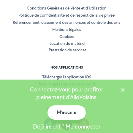
Conditions Générales de Vente et d'Utilisation
Politique de confidentialité et de respect de la vie privée
Référencement, classement des annonces et contrôle des avis
Mentions légales
Cookies
Location de matériel
Prestation de services
NOS APPLICATIONS
Télécharger l’application iOS
Télécharger l’application Android
Connectez-vous pour profiter
pleinement d'AlloVoisins
Retrouvez-nous :
M'inscrire
Carte
Déjà inscrit ? Me connecter