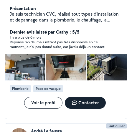
Présentation
Je suis technicien CVC, réalisé tout types d'installation
et depannage dans la plomberie, le chauffage, la
climatisation, la ventilation et le bricolage. Tout
l'outillage nécessaire. Professionnel mais pas encore à
Dernier avis laissé par Cathy : 5/5
mon compte. J'ai un camion pour débarrasser des
Il y a plus de 6 mois
Réponse rapide, mais n'étant pas très disponible en ce
affaires. Soudure : chalumeau, arc, TIG réparation
moment, je n'ai pas donné suite, car j'avais déjà un contact
chaise, table, meuble... Cuisine, salle de bain, dressing,
avec un rdv. Merci encore de son intérêt pour mon petit
porte coulissante sur mesure
chantier. Peut être une prochaine fois.
Plomberie
Pose de vasque
Voir le profil
Contacter
Particulier
André Le feuvre