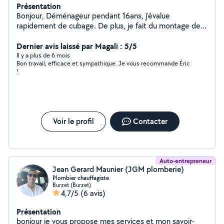
Présentation
Bonjour, Déménageur pendant 16ans, j'évalue
rapidement de cubage. De plus, je fait du montage de
meubles, notamment des cuisines équipées, de la
peinture, de la tapisserie, nettoyage extérieur,
Dernier avis laissé par Magali : 5/5
préparation et entretien du jardin, sérieux et attentif à
Il y a plus de 6 mois
Bon travail, efficace et sympathique. Je vous recommande Éric
toutes les demandes.
!
Voir le profil
Contacter
Auto-entrepreneur
Jean Gerard Maunier (JGM plomberie)
Plombier chauffagiste
Burzet (Burzet)
4,7/5
(6 avis)
Présentation
bonjour je vous propose mes services et mon savoir-