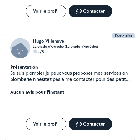
Voir le profil
Contacter
Particulier
Hugo Villenave
Lalevade-d'Ardèche (Lalevade-d'Ardèche)
-/5
Présentation
Je suis plombier je peux vous proposer mes services en
plomberie n'hésitez pas à me contacter pour des petit
travaux Je peux également faire d'autre chose un peu
de placo ou pause de parquet etc
Aucun avis pour l'instant
Voir le profil
Contacter