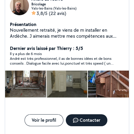
Bricolage
Vals-les-Bains (Vals-les-Bains)
3,8/5
(22 avis)
Présentation
Nouvellement retraité, je viens de m installer en
Ardèche. J aimerais mettre mes compétences aux
services des gens dans le besoin. Je suis carreleur ( 35
ans d expérience ) , mais je suis diversifié dans le
Dernier avis laissé par Thierry : 5/5
domaine du batiment. Je suis de bons conseils et mon
Il y a plus de 6 mois
André est très professionnel, il as de bonnes idées et de bons
objectif est de satisfaire les personnes m ayant fait
conseils . Dialogue facile avec lui,ponctuel et très speed ( un
appel, dans un aboutissement et dans la finalité de la
peu trop à mon avis) il as fait du bon travail chez moi, je le
demande. Je peux également débroussailler votre
recommande sans hésiter.....André lève le pied pense à ton
terrain.
cœur
Voir le profil
Contacter