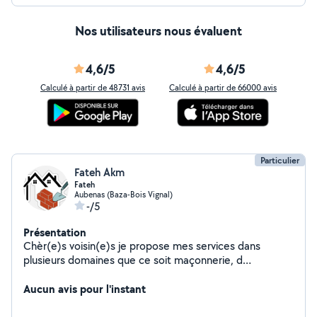
Nos utilisateurs nous évaluent
4,6/5
4,6/5
Calculé à partir de 48731 avis
Calculé à partir de 66000 avis
Particulier
Fateh Akm
Fateh
Aubenas (Baza-Bois Vignal)
-/5
Présentation
Chèr(e)s voisin(e)s je propose mes services dans
plusieurs domaines que ce soit maçonnerie, d
éménagement, jardinage,peinture joint placo et autres
... Ayant travaillé plusieurs années en tant qu'aide maçon
Aucun avis pour l'instant
puis après dans une société en peintre N'hésitez pas à
me contacter pour amples renseignements. Important :