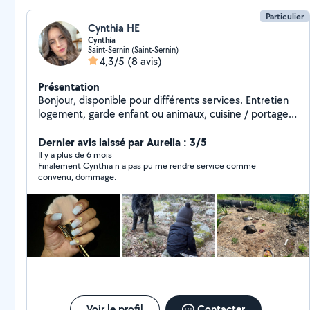
Particulier
Cynthia HE
Cynthia
Saint-Sernin (Saint-Sernin)
4,3/5
(8 avis)
Présentation
Bonjour, disponible pour différents services. Entretien
logement, garde enfant ou animaux, cuisine / portage
repas, transport divers, petit jardinage, enlèvement
encombrant ect
Dernier avis laissé par Aurelia : 3/5
Il y a plus de 6 mois
Finalement Cynthia n a pas pu me rendre service comme
convenu, dommage.
Voir le profil
Contacter