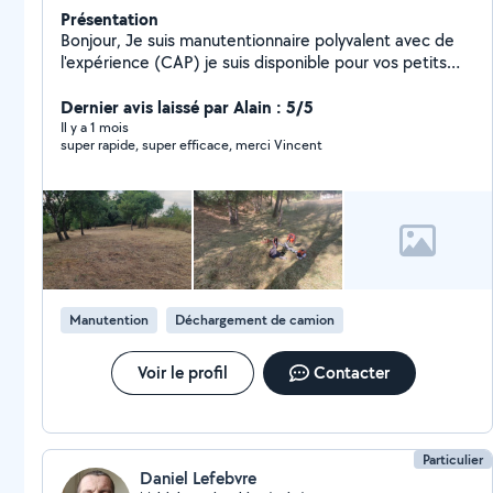
Présentation
Bonjour, Je suis manutentionnaire polyvalent avec de
l'expérience (CAP) je suis disponible pour vos petits
déménagements, mais aussi dans l'entretien des
espaces verts (utilisation professionnelle de
Dernier avis laissé par Alain : 5/5
débroussailleuse Stihl), et de solides connaissances en
Il y a 1 mois
super rapide, super efficace, merci Vincent
plomberie (transmises par mon père, artisan plombier
depuis mon enfance). J'ai des connaissances en
peinture aussi n'hésitez pas à me contacter pour plus
de renseignements
Manutention
Déchargement de camion
Voir le profil
Contacter
Particulier
Daniel Lefebvre