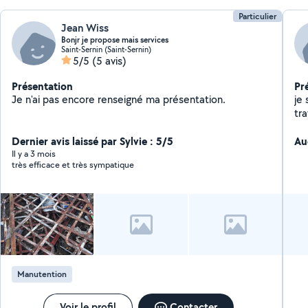
Particulier
Jean Wiss
Bonjr je propose mais services
Saint-Sernin (Saint-Sernin)
5/5
(5 avis)
Présentation
Pr
Je n'ai pas encore renseigné ma présentation.
je 
tr
re
Dernier avis laissé par Sylvie : 5/5
som
Au
de
Il y a 3 mois
très efficace et très sympatique
to
hai
tr
Manutention
Voir le profil
Contacter