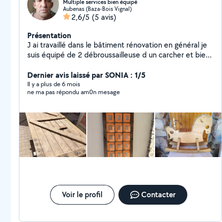
Multiple services bien équipé
Aubenas (Baza-Bois Vignal)
2,6/5
(5 avis)
Présentation
J ai travaillé dans le bâtiment rénovation en général je
suis équipé de 2 débroussailleuse d un carcher et bien
d autres outils
Dernier avis laissé par SONIA : 1/5
Il y a plus de 6 mois
ne ma pas répondu am0n mesage
Voir le profil
Contacter