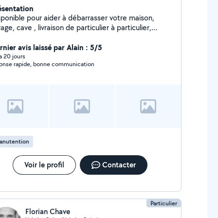
ésentation
sponible pour aider à débarrasser votre maison,
age, cave , livraison de particulier à particulier,
ttoyage intérieur véhicules
nier avis laissé par Alain : 5/5
 a 20 jours
onse rapide, bonne communication
anutention
Voir le profil
Contacter
Particulier
Florian Chave