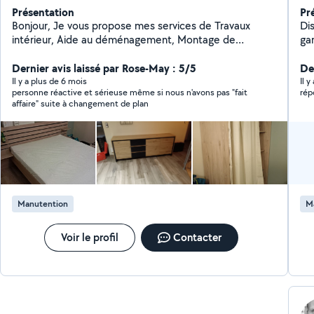
Présentation
Pr
Bonjour, Je vous propose mes services de Travaux
Di
intérieur, Aide au déménagement, Montage de
gar
meubles, Installation cuisine... Pose parquet,Pose de
ne
luminère, Dépose et pose de vmc, plomberie, petite
Dernier avis laissé par Rose-May : 5/5
Der
électricité... électroménagers, ect... ect... Travaux
Il y a plus de 6 mois
Il y
personne réactive et sérieuse même si nous n'avons pas "fait
rép
extérieurs... Tonte débroussaillage, taille, et toute
affaire" suite à changement de plan
entretien extérieur... Ayant travaillé dans plusieurs
domaine du bâtiment et d'espace vert j'ai acquis de
nombreuses connaissances et savoir faire. J'accepte le
CESU,( Chèque emploi service) N'hésitez pas à me
contacter À bientôt Mehdi
Manutention
M
Voir le profil
Contacter