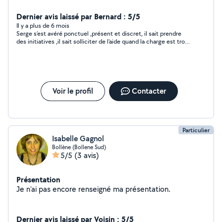
Dernier avis laissé par Bernard : 5/5
Il y a plus de 6 mois
Serge s’est avéré ponctuel ,présent et discret, il sait prendre
des initiatives ,il sait solliciter de l’aide quand la charge est trop
lourde . Et sa qualité première c’est d’avoir su me remercier une
fois rentré chez lui ! Geste qui l’honore ! je vous le recommande
.
Voir le profil
Contacter
Particulier
Isabelle Gagnol
Bollène (Bollene Sud)
5/5
(3 avis)
Présentation
Je n'ai pas encore renseigné ma présentation.
Dernier avis laissé par Voisin : 5/5