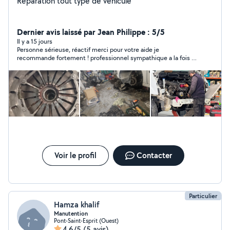
Réparation tout type de véhicule
Dernier avis laissé par Jean Philippe : 5/5
Il y a 15 jours
Personne sérieuse, réactif merci pour votre aide je
recommande fortement ! professionnel sympathique a la fois il
et intervenue rapidement je suis très satisfait..
Voir le profil
Contacter
Particulier
Hamza khalif
Manutention
Pont-Saint-Esprit (Ouest)
4,6/5
(5 avis)