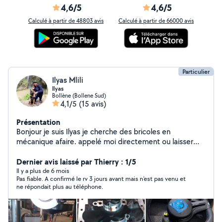
4,6/5
4,6/5
Calculé à partir de 48803 avis
Calculé à partir de 66000 avis
Particulier
Ilyas Mlili
Ilyas
Bollène (Bollene Sud)
4,1/5
(15 avis)
Présentation
Bonjour je suis Ilyas je cherche des bricoles en
mécanique afaire. appelé moi directement ou laisser
moi un message Si j'aime votre publication ce que je suis
potentiellement intéressée merci -remplacement d'une
Dernier avis laissé par Thierry : 1/5
pièce -vidange -Plaquette et disques de freins -
Il y a plus de 6 mois
Pas fiable. A confirmé le rv 3 jours avant mais n'est pas venu et
changement de pneus -Nettoyage intérieur et extérieur
ne répondait plus au téléphone.
-montage borne de recharge pour véhicules électriques
Je suis équipé et je suis disponible tout les jours veuillez
m'appeler si besoin. BON courage a tout le monde