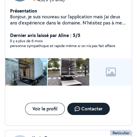
Présentation
Bonjour, je suis nouveau sur l'application mais j'ai deux
ans d'expérience dans le domaine. N'hésitez pas à me
contacter pour tout déménagement ou manutention.
Équipé de diables, chariot, sangles, cartons, couvertures
Dernier avis laissé par Aline : 5/5
de protections etc...
Il y a plus de 6 mois
personne sympathique et rapide même si on n'a pas fait affaire
Voir le profil
Contacter
Particulier