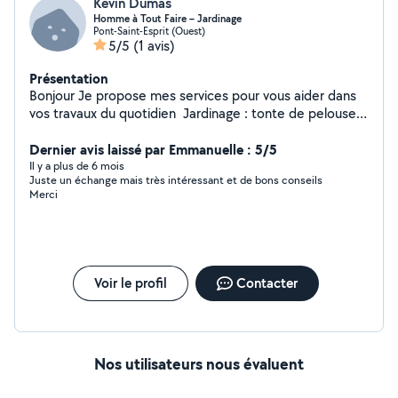
Kevin Dumas
Homme à Tout Faire – Jardinage
Pont-Saint-Esprit (Ouest)
5/5
(1 avis)
Présentation
Bonjour Je propose mes services pour vous aider dans
vos travaux du quotidien Jardinage : tonte de pelouse,
débroussaillage, taille de haies, élagage, abattage
d'arbres. Déménagement : aide au transport,
Dernier avis laissé par Emmanuelle : 5/5
chargement/déchargement, manutention. Débarras :
Il y a plus de 6 mois
Juste un échange mais très intéressant et de bons conseils
cave, grenier, garage, encombrants. Bricolage : petits
Merci
travaux, montage de meubles, réparations diverses. Je
suis sérieux, ponctuel et équipé pour réaliser un travail
soigné. N'hésitez pas à me contacter pour discuter de
vos besoins et obtenir un devis gratuit.
Voir le profil
Contacter
Nos utilisateurs nous évaluent