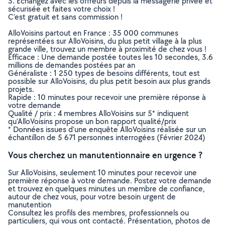
3. Echangez avec les offreurs depuis la messagerie privée et
sécurisée et faites votre choix !
C’est gratuit et sans commission !
AlloVoisins partout en France : 35 000 communes
représentées sur AlloVoisins, du plus petit village à la plus
grande ville, trouvez un membre à proximité de chez vous !
Efficace : Une demande postée toutes les 10 secondes, 3.6
millions de demandes postées par an
Généraliste : 1 250 types de besoins différents, tout est
possible sur AlloVoisins, du plus petit besoin aux plus grands
projets.
Rapide : 10 minutes pour recevoir une première réponse à
votre demande
Qualité / prix : 4 membres AlloVoisins sur 5* indiquent
qu’AlloVoisins propose un bon rapport qualité/prix
* Données issues d’une enquête AlloVoisins réalisée sur un
échantillon de 5 671 personnes interrogées (Février 2024)
Vous cherchez un manutentionnaire en urgence ?
Sur AlloVoisins, seulement 10 minutes pour recevoir une
première réponse à votre demande. Postez votre demande
et trouvez en quelques minutes un membre de confiance,
autour de chez vous, pour votre besoin urgent de
manutention
Consultez les profils des membres, professionnels ou
particuliers, qui vous ont contacté. Présentation, photos de