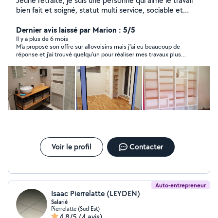
Jeune retraité, je suis une personne qui aime le travail
bien fait et soigné, statut multi service, sociable et
respectueux en toute circonstance, hesitez pas à me
contacter pour vos travaux de petite et moyenne
Dernier avis laissé par Marion : 5/5
importance.
Il y a plus de 6 mois
M'a proposé son offre sur allovoisins mais j''ai eu beaucoup de
réponse et j'ai trouvé quelqu'un pour réaliser mes travaux plus
près de chez moi.
Voir le profil
Contacter
Auto-entrepreneur
Isaac Pierrelatte (LEYDEN)
Salarié
Pierrelatte (Sud Est)
4,8/5
(4 avis)