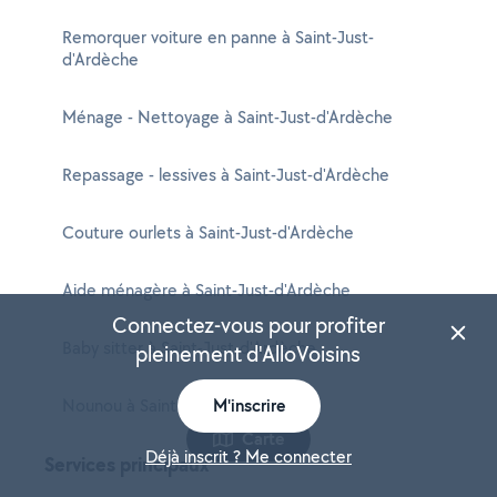
Remorquer voiture en panne à Saint-Just-
d'Ardèche
Ménage - Nettoyage à Saint-Just-d'Ardèche
Repassage - lessives à Saint-Just-d'Ardèche
Couture ourlets à Saint-Just-d'Ardèche
Aide ménagère à Saint-Just-d'Ardèche
Connectez-vous pour profiter
Baby sitter à Saint-Just-d'Ardèche
pleinement d'AlloVoisins
Nounou à Saint-Just-d'Ardèche
M'inscrire
Carte
Déjà inscrit ? Me connecter
Services principaux