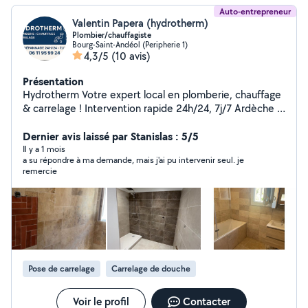
Auto-entrepreneur
Valentin Papera (hydrotherm)
Plombier/chauffagiste
Bourg-Saint-Andéol (Peripherie 1)
4,3/5
(10 avis)
Présentation
Hydrotherm Votre expert local en plomberie, chauffage
& carrelage ! Intervention rapide 24h/24, 7j/7 Ardèche |
Drôme | Gard Vous cherchez un plombier de confiance,
un chauffagiste qualifié ou un poseur de carrelage pour
Dernier avis laissé par Stanislas : 5/5
vos travaux neufs ou en rénovation ? Ne cherchez plus !
Il y a 1 mois
a su répondre à ma demande, mais j'ai pu intervenir seul. je
Hydrotherm, c'est la qualité, la réactivité et le service
remercie
de proximité. Dépannage rapide Devis gratuit Travail
soigné Conseils personnalisés Likez notre page pour
suivre nos réalisations, nos conseils et nos promos du
moment ! Partagez avec vos proches : on connaît tous
quelqu'un qui en a besoin ! #Hydrotherm #Plomberie
#Chauffage #Carrelage #Dépannage24h/24h
#Ardèche #Drôme #Gard #TravauxMaison
Pose de carrelage
Carrelage de douche
#Rénovation
Voir le profil
Contacter