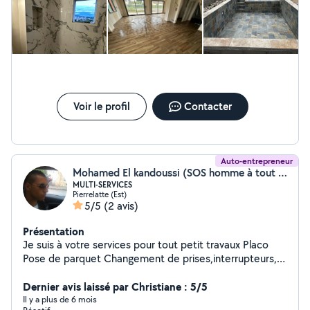
Voir le profil
Contacter
Auto-entrepreneur
Mohamed El kandoussi (SOS homme à tout faire)
MULTI-SERVICES
Pierrelatte (Est)
5/5
(2 avis)
Présentation
Je suis à votre services pour tout petit travaux Placo
Pose de parquet Changement de prises,interrupteurs,
etc... Pose de luminaires Remplacement robinet,
mitigeur, etc... Montage meuble cuisine, meuble Ikea,
Dernier avis laissé par Christiane : 5/5
etc... Vérifications installation électrique Pose petite
Il y a plus de 6 mois