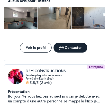
Concept. Appelez dès maintenant pour obtenir un devis
Aucun avis pour l'instant
rapide et gratuit. Que se soit petit, grand ou multi
format, notre expérience et le suivi de projet seront là
pour donner vie à vos idées. Vous pouvez me contacter
directement par téléphone, tapez Quillet Concept sur
Google pour l'obtenir.
Voir le profil
Contacter
Entreprise
DEM CONSTRUCTIONS
Peintre plaquiste enduisseure
Pont-Saint-Esprit (Sud)
3,5/5
(2 avis)
Présentation
Bonjour Ne vous fiez pas au seul avis car je débute avec
un compte d une autre personne Je m'appelle Nico je
suis enduisseur plaquiste et peintre et carreleur Depuis