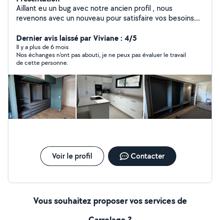
Aillant eu un bug avec notre ancien profil , nous
revenons avec un nouveau pour satisfaire vos besoins
de rénovations . Vous pouvez nous retrouver sur Google
et Facebook .
Dernier avis laissé par Viviane : 4/5
Il y a plus de 6 mois
Nos échanges n'ont pas abouti, je ne peux pas évaluer le travail
de cette personne.
Voir le profil
Contacter
Vous souhaitez proposer vos services de
Carrelage ?