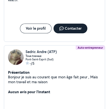
Réactif.
surface de carrelages Etc....
Voir le profil
Contacter
Auto-entrepreneur
Sedric Andre (ATP)
Tous travaux
Pont-Saint-Esprit (Sud)
-/5
Présentation
Bonjour je suis au courant que mon âge fait peur , Mais
mon travail et ma raison
Aucun avis pour l'instant