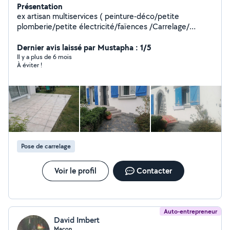
Présentation
ex artisan multiservices ( peinture-déco/petite
plomberie/petite électricité/faïences /Carrelage/
bricoleur....Tous les permis. Même bateau.) à partir de
Dernier avis laissé par Mustapha : 1/5
25 /H ou sur devis global.
Il y a plus de 6 mois
À éviter !
Pose de carrelage
Voir le profil
Contacter
Auto-entrepreneur
David Imbert
Maçon