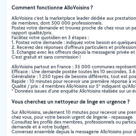
Comment fonctionne AlloVoisins ?
AlloVoisins c’est la marketplace leader dédiée aux prestatio
de membres, dont 300 000 professionnels.
Postez votre demande et trouvez proche de chez vous un parti
rapport qualité/prix.
Facilitez votre quotidien en 3 étapes :
1. Postez votre demande : indiquez votre besoin en quelque
2. Recevez des réponses d’offreurs particuliers et professio
3. Echangez avec les offreurs depuis la messagerie privée et 
C’est gratuit et sans commission !
AlloVoisins partout en France : 35 000 communes représentées 
Efficace : Une demande postée toutes les 10 secondes, 3.6
Généraliste : 1 250 types de besoins différents, tout est poss
Rapide : 10 minutes pour recevoir une première réponse à 
Qualité / prix : 4 membres AlloVoisins sur 5* indiquent qu’All
* Données issues d’une enquête AlloVoisins réalisée sur un é
Vous cherchez un nettoyeur de linge en urgence ?
Sur AlloVoisins, seulement 10 minutes pour recevoir une p
chez vous, pour votre besoin urgent de lingerie - repassage
Consultez les profils des membres, professionnels ou particuli
demande et à votre budget.
Conversez ensemble depuis la messagerie AlloVoisins pour de