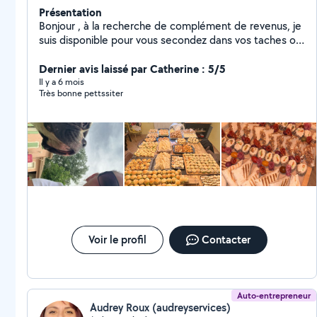
Présentation
Bonjour , à la recherche de complément de revenus, je
suis disponible pour vous secondez dans vos taches ou
autres . Je suis ponctuelle et consciencieuse. Ménage ,
repassage , courses ,préparation culinaire , gardes
Dernier avis laissé par Catherine : 5/5
d'animaux .
Il y a 6 mois
Très bonne pettssiter
Voir le profil
Contacter
Auto-entrepreneur
Audrey Roux (audreyservices)