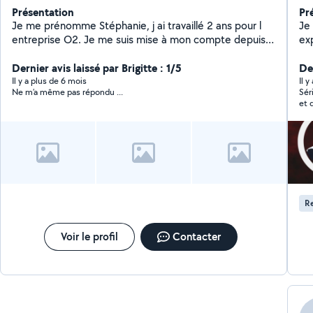
Présentation
Pr
Je me prénomme Stéphanie, j ai travaillé 2 ans pour l
Je
entreprise O2. Je me suis mise à mon compte depuis 1
exp
an. Payement CESU possible.
mar
Dernier avis laissé par Brigitte : 1/5
av
De
me
Il y a plus de 6 mois
Il 
Ne m’a même pas répondu ...
Sér
et 
Re
Voir le profil
Contacter