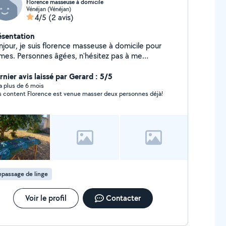
Florence masseuse à domicile
Vénéjan (Vénéjan)
4/5
(2 avis)
ésentation
njour, je suis florence masseuse à domicile pour
mes. Personnes âgées, n'hésitez pas à me
ntacter. Je fais du repassage, débarrasser vos
ts, garde animaux ... n'hésite pas à me
rnier avis laissé par Gerard : 5/5
mander.
y a plus de 6 mois
s content Florence est venue masser deux personnes déjà!
passage de linge
Voir le profil
Contacter