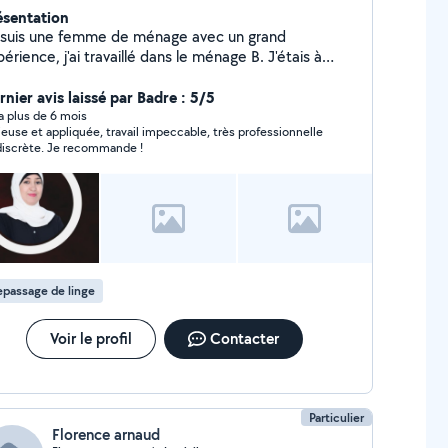
ésentation
 suis une femme de ménage avec un grand
érience, j'ai travaillé dans le ménage B. J'étais à
oc, j'ai travaillé dans le château de roi de maroc
ec un grand expérience ici à la France. Merci de vos
rnier avis laissé par Badre : 5/5
 contacter.
y a plus de 6 mois
ieuse et appliquée, travail impeccable, très professionnelle
discrète. Je recommande !
passage de linge
Voir le profil
Contacter
Particulier
Florence arnaud