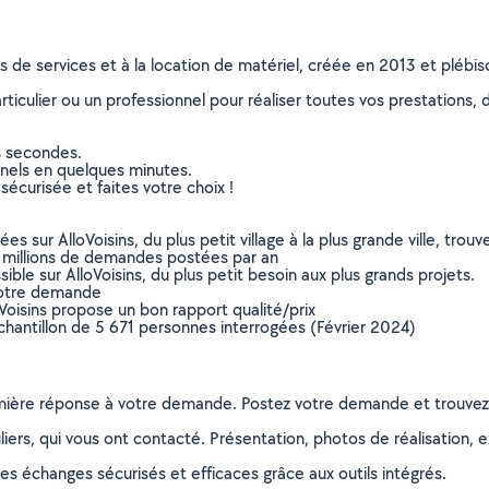
ns de services et à la location de matériel, créée en 2013 et plébi
culier ou un professionnel pour réaliser toutes vos prestations, d
s secondes.
nnels en quelques minutes.
sécurisée et faites votre choix !
sur AlloVoisins, du plus petit village à la plus grande ville, tro
 millions de demandes postées par an
ible sur AlloVoisins, du plus petit besoin aux plus grands projets.
votre demande
oVoisins propose un bon rapport qualité/prix
chantillon de 5 671 personnes interrogées (Février 2024)
remière réponse à votre demande. Postez votre demande et trouve
ers, qui vous ont contacté. Présentation, photos de réalisation, exp
s échanges sécurisés et efficaces grâce aux outils intégrés.