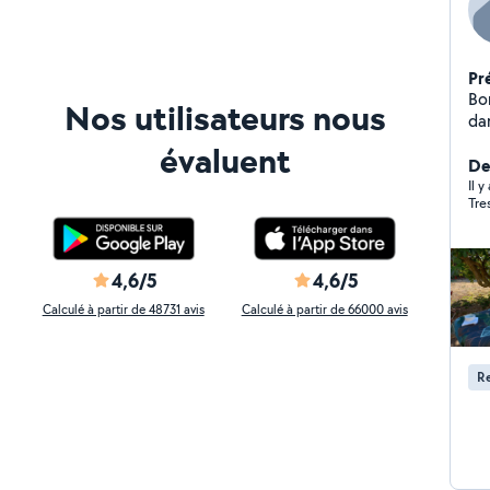
Pr
Bo
Nos utilisateurs nous
da
co
évaluent
encombran
De
de
Il 
Tre
4,6/5
4,6/5
Calculé à partir de 48731 avis
Calculé à partir de 66000 avis
Re