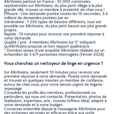
AlloVoisins partout en France : 35 000 communes
représentées sur AlloVoisins, du plus petit village à la plus
grande ville, trouvez un membre à proximité de chez vous !
Efficace : Une demande postée toutes les 10 secondes, 3.6
millions de demandes postées par an
Généraliste : 1 250 types de besoins différents, tout est
possible sur AlloVoisins, du plus petit besoin aux plus grands
projets.
Rapide : 10 minutes pour recevoir une première réponse à
votre demande
Qualité / prix : 4 membres AlloVoisins sur 5* indiquent
qu’AlloVoisins propose un bon rapport qualité/prix
* Données issues d’une enquête AlloVoisins réalisée sur un
échantillon de 5 671 personnes interrogées (Février 2024)
Vous cherchez un nettoyeur de linge en urgence ?
Sur AlloVoisins, seulement 10 minutes pour recevoir une
première réponse à votre demande. Postez votre demande
et trouvez en quelques minutes un membre de confiance,
autour de chez vous, pour votre besoin urgent de lingerie -
repassage
Consultez les profils des membres, professionnels ou
particuliers, qui vous ont contacté. Présentation, photos de
réalisation, expertises, avis : trouvez l'offreur idéal, adapté à
votre demande et à votre budget.
Conversez ensemble depuis la messagerie AlloVoisins pour
des échanges sécurisés et efficaces grâce aux outils