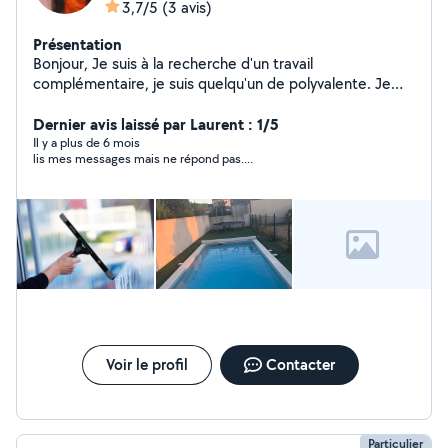
3,7/5
(3 avis)
Présentation
Bonjour, Je suis à la recherche d'un travail
complémentaire, je suis quelqu'un de polyvalente. Je
serais faire preuve d'efficacité, de ponctualité et de
sérieux. Les travaux ne me font pas peur, le ménage non
Dernier avis laissé par Laurent : 1/5
plus. Hésitez pas à me contactez pour discuter de votre
Il y a plus de 6 mois
lis mes messages mais ne répond pas....
demande. Je me débrouille également très bien pour la
vitrerie à la raclette. Merci
Voir le profil
Contacter
Particulier