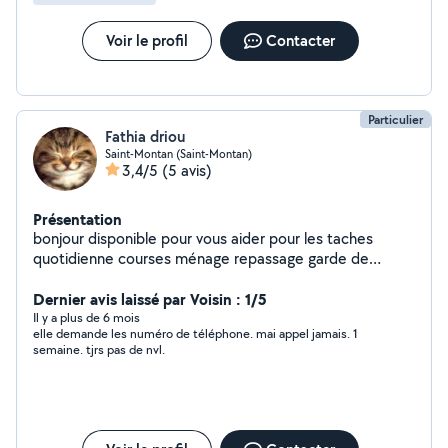
Voir le profil
Contacter
Particulier
Fathia driou
Saint-Montan (Saint-Montan)
3,4/5
(5 avis)
Présentation
bonjour disponible pour vous aider pour les taches
quotidienne courses ménage repassage garde de
personne agees toilette preparation de repas garde de
nuits experience de plusieurs annees acpete tout mode
Dernier avis laissé par Voisin : 1/5
de paiments cordialement
Il y a plus de 6 mois
elle demande les numéro de téléphone. mai appel jamais. 1
semaine. tjrs pas de nvl.