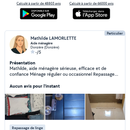
Calculé à partir de 48803 avis
Calculé à partir de 66000 avis
Particulier
Mathilde LAMORLETTE
Aide ménagère
Donzère (Donzère)
-/5
Présentation
Mathilde, aide ménagère sérieuse, efficace et de
confiance Ménage régulier ou occasionnel Repassage
en collecte (Maison et véhicule non fumeur) Entretien
et remise en état des vitres Entretien des locaux
Aucun avis pour l'instant
Remise en état sorti et entrer d'un logement. Secteur :
Vaucluse / Drôme / Gard (et alentours) CESU accepté
Repassage de linge