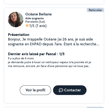
Particulier
Océane Berkane
Aide soignante
Pierrelatte (Sud)
1/5
(1 avis)
Présentation
Bonjour, Je m'appelle Océane j'ai 26 ans, je suis aide
soignante en EHPAD depuis 7ans. Étant à la recherche
d'un complément de salaire. Je suis une personne
dynamique, souriante, motivée, sérieuse et ponctuelle.
Dernier avis laissé par Pascal : 1/5
Il y a plus de 6 mois
je demande juste à louer un nettoyeur vapeur à la journée et je
me retrouve, encore ,en face d'une personne qui ne loue pas
son nettoyeur vapeur sans ses services....
Voir le profil
Contacter