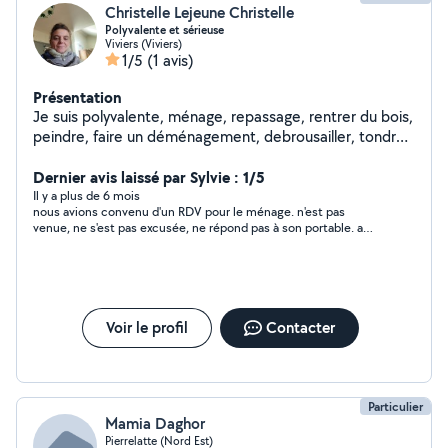
Christelle Lejeune Christelle
Polyvalente et sérieuse
Viviers (Viviers)
1/5
(1 avis)
Présentation
Je suis polyvalente, ménage, repassage, rentrer du bois,
peindre, faire un déménagement, debrousailler, tondre,
aller faire des courses, m'occuper des enfants ainsi que
des animaux j'aime bricoler autant à l'extérieur que à
Dernier avis laissé par Sylvie : 1/5
l'intérieur, j'aime faire plaisir aux gens, les voir heureux
Il y a plus de 6 mois
nous avions convenu d'un RDV pour le ménage. n'est pas
me rend heureuse, j'adore les enfants et j'adore les
venue, ne s'est pas excusée, ne répond pas à son portable. a
animaux. Je suis désireuse d'apprendre et je n'ai pas
éviter
peur des tâches difficiles. Je viens d'arriver il y a peu de
temps sur la région de Neufchâteau.
Voir le profil
Contacter
Particulier
Mamia Daghor
Pierrelatte (Nord Est)