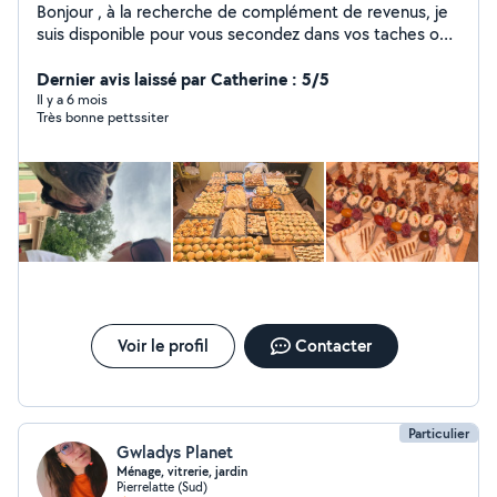
Bonjour , à la recherche de complément de revenus, je
suis disponible pour vous secondez dans vos taches ou
autres . Je suis ponctuelle et consciencieuse. Ménage ,
repassage , courses ,préparation culinaire , gardes
Dernier avis laissé par Catherine : 5/5
d'animaux .
Il y a 6 mois
Très bonne pettssiter
Voir le profil
Contacter
Particulier
Gwladys Planet
Ménage, vitrerie, jardin
Pierrelatte (Sud)