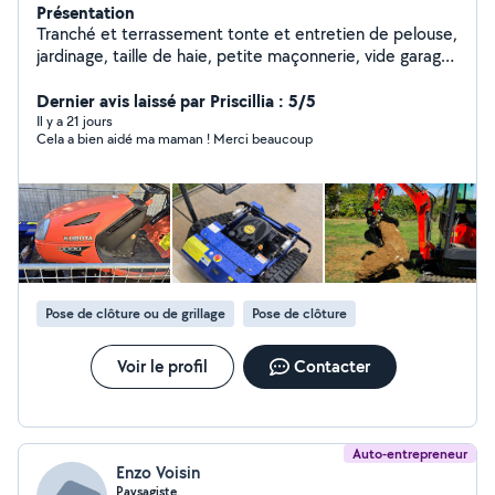
Présentation
Tranché et terrassement tonte et entretien de pelouse,
jardinage, taille de haie, petite maçonnerie, vide garage
box, bricoleur. Mon équipement. Mini pelle 1t8, robot
debroussailleuse tondeuse, débroussailleuse, aspirateur
Dernier avis laissé par Priscillia : 5/5
souffleur, Tarrière, bétonnière, motoculteur, remorque,
Il y a 21 jours
Cela a bien aidé ma maman ! Merci beaucoup
scie a onglet, scie circulaire, perfo.... .
Pose de clôture ou de grillage
Pose de clôture
Voir le profil
Contacter
Auto-entrepreneur
Enzo Voisin
Paysagiste