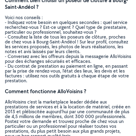
Comment bien choisir un poseur de clôture à Bourg-
Saint-Andéol ?
Voici nos conseils :
- Indiquez votre besoin en quelques secondes : quel service
recherchez-vous ? Est-ce urgent ? Quel type de prestataire,
particulier ou professionnel, souhaitez-vous ?
- Consultez la liste de tous les poseurs de clôture, proches
de chez vous à Bourg-Saint-Andéol ! Sur leur profil, consultez
les services proposés, les photos de leurs réalisations, les
notes et avis laissés par leurs clients.
- Conversez avec les offreurs depuis la messagerie AlloVoisins
pour des échanges sécurisés et efficaces.
- Du contrat de prestation au paiement en ligne, en passant
par la prise de rendez-vous, l’état des lieux, les devis et les
factures : utilisez nos outils gratuits à chaque étape de votre
prestation.
Comment fonctionne AlloVoisins ?
AlloVoisins c’est la marketplace leader dédiée aux
prestations de services et à la location de matériel, créée en
2013 et plébiscitée aujourd’hui par une communauté de plus
de 4,5 millions de membres, dont 300 000 professionnels.
Postez votre demande et trouvez proche de chez vous un
particulier ou un professionnel pour réaliser toutes vos
prestations, du plus petit besoin aux plus grands projets,
pour un bon rapport qualité/prix.