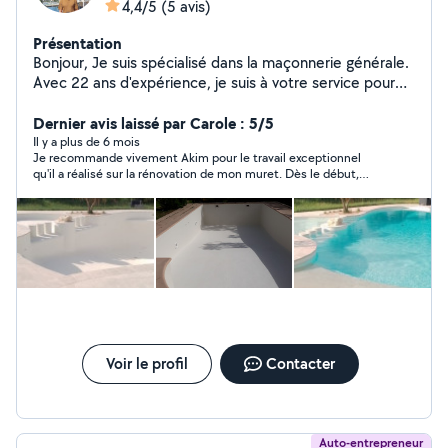
4,4/5
(5 avis)
Présentation
Bonjour, Je suis spécialisé dans la maçonnerie générale.
Avec 22 ans d'expérience, je suis à votre service pour
tout travaux.
Dernier avis laissé par Carole : 5/5
Il y a plus de 6 mois
Je recommande vivement Akim pour le travail exceptionnel
qu'il a réalisé sur la rénovation de mon muret. Dès le début,
Akim s'est distingué par son sérieux et son professionnalisme.
Il a su écouter mes besoins et a proposé des solutions
créatives et esthétiques qui ont vraiment transformé
l'apparence de mon jardin. Son sens de l'esthétique est
remarquable : chaque détail a été soigneusement pensé et
exécuté avec une grande précision. Le résultat final dépasse
mes attentes, avec un muret non seulement solide et durable,
mais aussi magnifique et parfaitement intégré dans
l'environnement. Ce qui m'a particulièrement impressionné
chez Akim, c'est son amour du travail bien fait. Il prend vraiment
à cœur de livrer un travail de haute qualité, en respectant les
Voir le profil
Contacter
délais et en restant attentif à chaque étape du processus. En
résumé, je suis extrêmement satisfaite de la rénovation de
mon muret et je recommande vivement Akim à toute
personne cherchant un maçon compétent et passionné.
Auto-entrepreneur